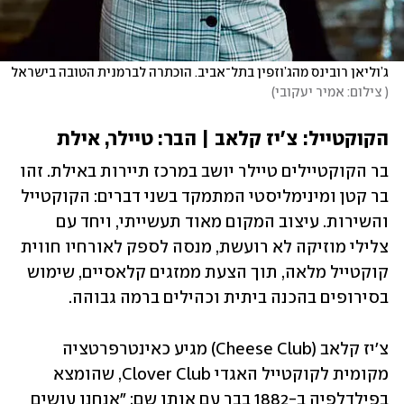
ג’וליאן רובינס מהג’וזפין בתל־אביב. הוכתרה לברמנית הטובה בישראל  
(
 צילום: אמיר יעקובי
)
הקוקטייל: צ'יז קלאב | הבר: טיילר, אילת 
בר הקוקטיילים טיילר יושב במרכז תיירות באילת. זהו 
בר קטן ומינימליסטי המתמקד בשני דברים: הקוקטייל 
והשירות. עיצוב המקום מאוד תעשייתי, ויחד עם 
צלילי מוזיקה לא רועשת, מנסה לספק לאורחיו חווית 
קוקטייל מלאה, תוך הצעת ממזגים קלאסיים, שימוש 
בסירופים בהכנה ביתית וכהילים ברמה גבוהה.
צ'יז קלאב (Cheese Club) מגיע כאינטרפרטציה 
מקומית לקוקטייל האגדי Clover Club, שהומצא 
בפילדלפיה ב-1882 בבר עם אותו שם: "אנחנו עושים 