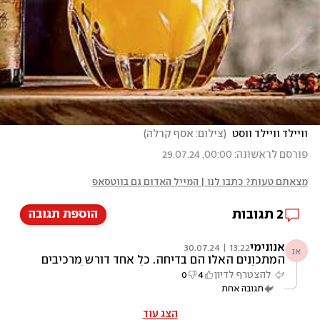
וויילד וויילד ווסט 
(
צילום: אסף קרלה
)
פורסם לראשונה: 00:00, 29.07.24
מצאתם טעות? כתבו לנו | המייל האדום גם בווטסאפ
2
תגובות
הוספת תגובה
אנונימי
13:22 | 30.07.24
אנ
המתכונים האלו הם בדיחה. כל אחד דורש מרכיבים
שאין לאנשים בבית או שאפילו אי אפשר לקנות.
להצטרף לדיון
4
0
יש אין סוף מתכונים לקוקטיילים קיציים אחרים
תגובה אחת
שאפשר לחלוק ושאנשים יכולים להכין
הצג עוד