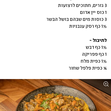
½1 כף רסק עגבניות 
לתיבול -

¼ כפית פלפל שחור