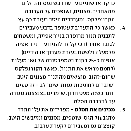
כדקה או שתיים עד שהדבש נמס והנוזלים 
מתאחדים. מצננים, ושופכים על תערובת 
הקרונפלקס. ומערבבים היטב בעזרת כף עץ.
כאשר כל התערובת עטופה בדבש מעבירים 
לתבנית תנור מרופדת בנייר אפייה, ומשטחים 
לגובה אחיד (הכי קל זה להניח עוד נייר אפיה 
מלמעלה ולשטח בעזרת מערוך או הידיים). 
אופים כ-25 דקות בטמפרטורה של 180 מעלות 
(לחמם מראש את התנור). כאשר הקורנפלקס 
שחום-זהוב, מוציאים מהתנור, מצננים היטב 
ושוברים לחתיכות גסות. שימו לב - זה טעים 
יותר כשזה מעט חרוך. שומרים בצנצצנת סגורה 
עד להרכבת הסלט.
מכינים את הסלט - 
מפרידים את עלי התרד 
מהגבעול הגס, שוטפים, מסננים ומייבשים היטב. 
קוצצים גס ומעבירים לקערת ערבוב.