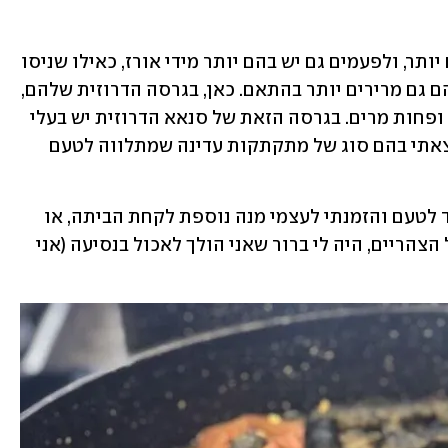
בגרסה הפלסטינית, עלי גפן מגיעים עבים יותר, ולפעמים גם יש בהם יותר מידי אורז, כאילו שניסו 
לסיים להכין את הכול מהר מידי. לטעמי הם גם מרירים יותר בהתאם. כאן, בגרסה הדרוזית שלהם, 
עלי הגפן, כאמור, דקים יותר, עדינים יותר ופחות מרים. בגרסה הזאת של סנאא הדרוזית יש בעלי 
הגפן מעט אורז, ועלי הכרוב מתוקים - מצאתי בהם סוג של מתקתקות עדינה שמתלווה לטעם 
אחרי שטעמתי אחד מכל סוג, נפלתי שדוד לטעם והזמנתי לעצמי מנה נוספת לקחת הביתה, או 
יותר נכון - בגלל שנפתח לי כבר הרעב של הצהריים, היה לי ברור שאני הולך לאכול בנסיעה (אני 