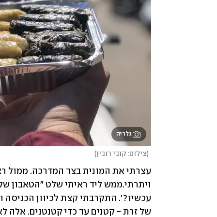
גלריה
(
צילום: קובי רובין
)