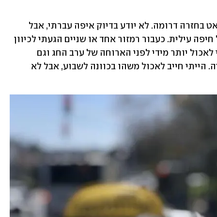
אחרי שהורדתי את הנוסעת התגלגלתי לאט בחזרה דרומה. לא יודע בדיוק איפה עברתי, אבל 
מצאתי את עצמי עולה ויורד בשכונות של חיפה עילית. כעבור רמזור אחד או שניים הגעתי לכיוון 
מרכז חורב וראיתי חניה פנויה. לא יכולתי לאכול יותר מידי לפני הארוחה של ערב החג וגם 
להכניס חמץ אל תוך המונית זו לא אופציה. הייתי חייב לאכול משהו בכוונה לשבוע, אבל לא 