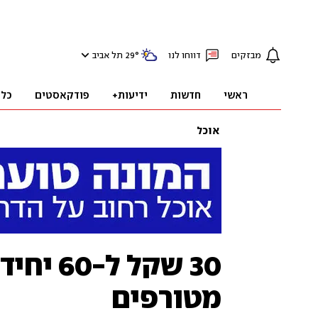
מבזקים
דווחו לנו
°
29
תל אביב
ראשי
חדשות
ידיעות+
פודקאסטים
כלכ
אוכל
30 שקל 
מטורפים