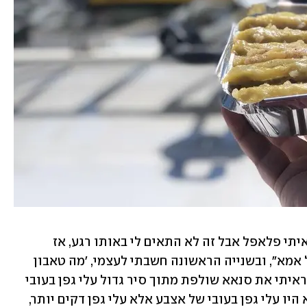
עצרתי את המונית בצד המדרכה. ממול ראיתי פלאפל אבל זה לא התאים לי באותו רגע, אז 
ויתרתי.ממש ליד ראיתי שלט "הטאבון של אמא", ובשנייה הראשונה חשבתי לעצמי, 'מה טאבון 
עכשיו?'. התקרבתי קצת לכיוון הכניסה וראיתי את סנאא שולפת מתוך סיר גדול עלי גפן בעובי 
של זרת - קטנים עד כדי קטנטנים. אלה לא היו עלי גפן בעובי של אצבע אלא עלי גפן דקים יותר, 