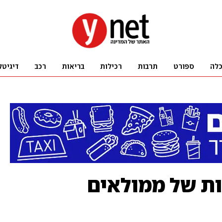
לה
ספורט
תרבות
רכילות
בריאות
רכב
דיגיטל
ל-60 יחידות של ממולאים