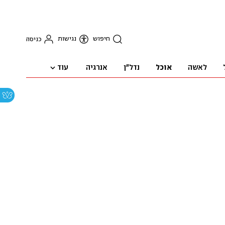
חיפוש
נגישות
כניסה
עוד
לאשה
אוכל
נדל"ן
אנרגיה