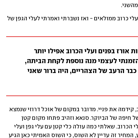
השני. 
סנאא פתחה את הסיר והוציאה ממנו גם עלי כרוב ממולאים - ואז נשברתי ואמרתי לעלי הגפן של 
 אורז בפנים ועלי הכרוב אפילו יותר
הזמנתי לעצמי מנה נוספת לקחת הביתה,
י כבר הרעב של הצהריים, היה ברור שאני
נכנסתי למקום וירין, הבת של סנאא וזהיב, קידמה את פניי. מדובר במקום של אוכל דרוזי שנמצא 
בעוספייה שבמעלה חיפה, בקצה הגבוה של חיפה של הביוקר. סנאא וזהיב פתחו מקום קטן 
ופשוט שבו סנאא מכינה את עלי הגפן ועלי הכרוב. שאלתי כמה עולה כלי קטן עם עלי גפן ועלי 
כרוב וענו לי שזה 30 שקלים. אבל חכו רגע, המחיר זה עדיין לא השוס, כי השוס האמיתי כאן הגיע 