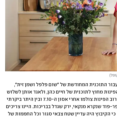
ופל
)
בהתחלה המפגשים האלו צולמו כפינות עבור התוכנית המחודשת של "שום פלפל ושמן זית", 
אבל בסופו של דבר הוחלט להשאיר את הפינות מחוץ לתוכנית של חיים כהן, ולאגד אותן לשלוש 
תוכניות (זמינות לצפייה גם בכאן BOX). "רוב הפינות צולמו אחרי אסון ה-7.10 ובין היתר ביקרתי 
בסטארט-אפ מעניין בקיבוץ בארי של סופר-פוד שנקרא מנקאי, ירק שגדל בבריכות. היינו צריכים 
לקבל אישור מיוחד מהצבא להיכנס לשם, כי הקיבוץ היה עדיין שטח צבאי סגור וכל החממות של 