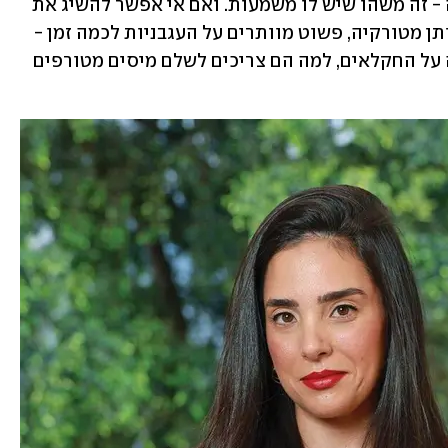
כבר מבינים שעונתיות זו לא סתם סיסמה - זה משהו שיש לו משמעות. ואם אי אפשר להשיג את 
העגבניות מחוץ לעונה, אז לא מייבאים אותן מטורקיה, פשוט מוותרים על העגבניות לכמה זמן - 
וזה בסדר. אני לא יודעת למה מקשים ככה על החקלאים, למה הם צריכים לשלם מיסים מטורפים 