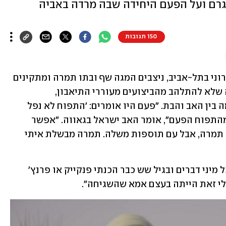
רם ועל הפעם היחידה שבה מרדה באביה
150 תגובות
במטבח המרווח והמצויד של משפחת אהרוני בתל-אביב, ניצבים המגה שף ובתו תמרה ומתקינים 
המבורגרים וסלטים. למתבונן מהצד קשה שלא להתלהב מהביצועים מעוררי התיאבון, 
מההתנהלות הזורמת ומהכימיה המקסימה בין האב והבת. "פעם היו אומרים: 'התפוח לא נפל 
רחוק מהעץ'? לדעתי העץ לא נפל רחוק מהתפוח הפעם", אומר האב ישראל בגאווה. "אפשר 
לראות בבירור את הדנ"א שלי בבישול של תמרה, אבל עם תוספות משלה. תמרה מבשלת איתי 
והיא מאשרת. "בגיל שלוש בישלנו ביחד כל מיני דברים ובגיל שש כבר הכנתי פנקייק או פרנץ' 
לי זאת הייתה בעצם אמא שהשגיחה". 