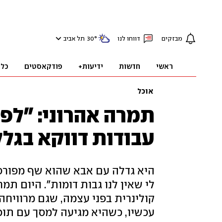
מבזקים
דווחו לנו
°
30
תל אביב
ראשי
חדשות
ידיעות+
פודקאסטים
כלכ
אוכל
תמרה אהרוני: "לפ
עבודות דווקא בגל
היא גדלה עם אבא שהוא שף מפורסם
לי שאין לנו גבות דומות". היום תמ
קולינרית בפני עצמה, שגם מרוויח
עכשיו, כשהיא מגיעה למסך עם ת