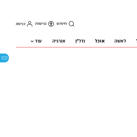
חיפוש
נגישות
כניסה
עוד
לאשה
אוכל
נדל"ן
אנרגיה