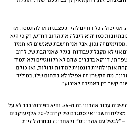
"אני מקבלת בדרך כלל תגובות מצחיקות וחביבות. 'אה, דווקא אין לך גבות כמו שלו'. 'את לא 
"כן, תשמע מה אני אלחם בזה? זה מה שזה. אני יכולה כל החיים להיות עצבנית או להתמסר. אז 
מעדיפה להתמסר. לפעמים אני נתקלת גם בתגובות כמו 'היא קיבלה את הג'וב החדש, רק כי היא 
הבת של'. אני יכולה להגיד לך שבמקומות מסוימים זה נכון, אבל אני חושבת שאנשים לא תמיד 
לוקחים בחשבון גם את הצד השני: לפעמים אני לא מקבלת עבודות, בגלל שאני הבת של. לרוב 
נאמר שקיבלתי עבודות בגלל הייחוס המשפחתי, דווקא בדברים שהם לא רלוונטיים ולא תמיד 
קשורים. כשהייתי בת 20, חברת אופנה לקחה אותי להיות דוגמנית למידות גדולות, ואז כולם 
אמרו: 'לקחו אותה רק כי היא הבת של אהרוני'. מה הקשר? זה אפילו לא בתחום שלו, במיליה 
ום קשר בין האמירה לאירוע".
השנה האחרונה הייתה עמוסה, רוחשת והישגית עבור אהרוני בת ה-36. והיא בפירוש כבר לא על 
תקן "הבת של". היא מתחזקת בלוג בישול מצליח וחשבון אינסטגרם של קרוב ל-70 אלף עוקבים, 
 – "לבשל עם אהרוניס", ולאחרונה נבחרה להיות 