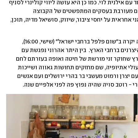
הפרזנטורית של חברת האופנה גולברי יחד עם אילנית לוי. כמו כן היא עושה ליווי קולינרי לסניף 
בפתח תקווה של חברת ההייטק אינטל וגם מעורבת בעסקים המתפשטים של הקבוצה 
המשפחתית – קצביות ואתרי הסעדה ("אני אחראית על יחסי ציבור, שיווק, סושיאל מדיה, תוכן, 
עכשיו אהרוני מגיעה למרקע של כאן – זה יקרה ב"שום פלפל ברחבי ישראל" (שישי, 16:00), 
תוכנית שמביאה את סיפורי החקלאים והיצרנים ברחבי הארץ.  בין היתר אהרוני נפגשת עם 
"הלחם של חגי" , דור רביעי של אופים בארץ שחוקר זני מורשת של חיטה ואופה בעזרתם לחם 
טעים ובריא; מבקרת בגינה קהילתית של עולי אתיופיה, שם מחזקים תחושות גאווה ושייכות 
בעזרת גידול וסודות קולינריים; ומדברת עם יצרן ורמוט מעשבי בר בהרי ירושלים ועם אנשים 
 - רוטב סויה שהיה נפוץ פה לפני אלפיים שנה. 