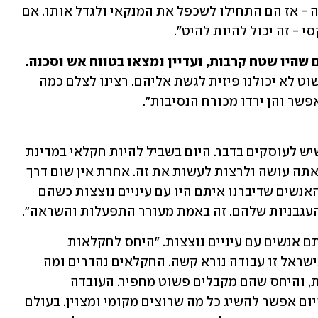
המנקאי נשרפו. רק חממה אחת לא נשרפה - אז הם התחילו לשכפל את המנקאי ולגדל אותו. אם 
 - זה יכול להיות להיט". 
 שהיו שטח קרבות, ועדיין נמצאו בטווח אש וסכנה.
"זה אכן הגביל אותנו, כי היו מקומות שפשוט לא יכולנו פיזית לגשת אליהם. רצינו לצלם כמה 
אפשר והן ירדו מכורח הנסיבות".
"הפתיעה אותי התשוקה הכל כך גדולה שיש לעוסקים בדבר. היום בשביל להיות חקלאי במדינת 
ישראל, אתה צריך מאוד לאהוב את מה שאתה עושה ולרצות לעשות את זה. אחרת אין שום דרך 
לצלוח את המכשולים הרבים שיש בדרך. האנשים שדיברנו איתם היו עם עיניים נוצצות כשהם 
 העגבניות שלהם. זה באמת מעורר התפעלות והשראה". 
אהרוני כועסת על היחס של המדינה לאותם אנשים עם עיניים נוצצות. "היחס לחקלאות 
הישראלית מחריד - להיות היום חקלאי בישראל זו עבודה נורא קשה. החקלאים נהדרים ומה 
שהם יודעים לעשות בארץ זה באמת מופת, והיחס שהם מקבלים פשוט מחפיר. העובדה 
שמייבאים עגבניות מטורקיה היא הזיה. היום אפשר להשיג כל מה שרוצים מקומי ומצוין. בעולם 