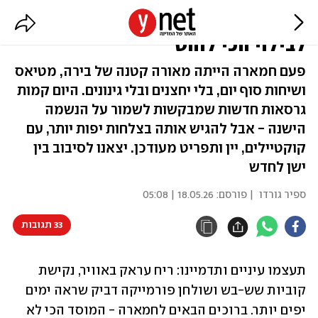
המקום הכי ותיק בתל אביב הפך
לבילוי הכי לוהט
פעם חמארה הייתה מאורה קטנה של בירה, מטיאס
ושיחות סוף יום, בלי יחצנים ובלי גינונים. היום קמות
גרסאות חדשות שמבקשות לשמור על הנשמה
הישנה - אבל להגיש אותה בצלחות יפות יותר, עם
קוקטיילים, יין ותפריט מעודכן. יצאנו לסיבוב בין
ישן לחדש
ספיר גורדו
| פורסם:
18.05.26 | 05:08
33 תגובות
תעצמו עיניים ותדמיינו: ריח עראק באוויר, נקישת 
קוביות שש-בש ושולחן פורמייקה דביק שראה ימים 
יפים יותר. ברוכים הבאים לחמארה - המוסד הכי לא 