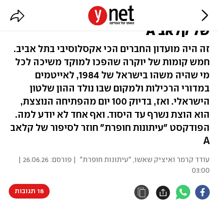
לשרוף את המועדון: עלייתו ונפילתו
של קלאב A
זה היה מועדון החברים הכי אקסלוסיבי בתל אביב.
חמש קומות של יוקרה שהפכו למוקד משיכה לכל
מי שהיה משהו בישראל של 1984, לאייטמים
במדורי הרכילות ולמקום שבו נולד ההון שלטון
הישראלי. ואז, בדיוק 100 יום מהפתיחה הנוצצת,
הוא הוצת נשרף עד היסוד. ואף אחד לא יודע למה.
הפודקסט ״עיתונות חופרת״ חוזר לסיפור של קלאב
A
עודד קרמר ואיציק שאשו, "עיתונות חופרת"
| פורסם:
26.06.26 |
03:00
18 תגובות