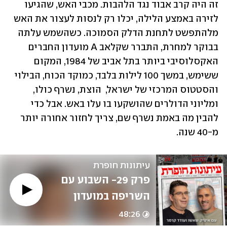
זה היה קרב אבוד נגד הלהבות. מכבי האש, שהגיעו 
לזירה באמצע הלילה, יכלו רק לנסות לעצור את האש 
מלהתפשט לתחנת הדלק הסמוכה. כשהשמש עלתה 
בבוקר למחרת, התברר שקלאב A מועדון החברים 
האקסלוסיבי ביותר בתל אביב של 1984, המקום 
ששימש, במשך 100 לילות בלבד, כמוקד הכוח, הבילוי 
והסטטוס המרכזי של ישראל,  הוצת, נשרף כולו, 
ומליוני הדולרים שהושקעו בו עלו באש. אבל כדי 
להבין מה באמת נשרף שם, צריך לחזור אחורה יותר 
מ-40 שנה.
עיתונות חופרת
פרק 29- השבוע עם 
השריפה במועדון 
החברים היוקרתי של 
48:26