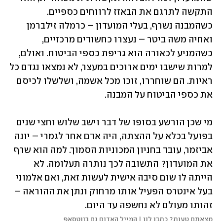
התקשה לתרגם את הבאזז לרווחים כספיים. 
כשהמבנה נשרף, בעלי המועדון – כרמלה זילברמן 
ואחיה משה ביטר – נעצרו כחשודים מרכזיים, 
כשהמניע לכאורה הוא גריפת כספי הביטוח. ואולם, 
למרות שישבו ימים ארוכים במעצר, לא נמצאו נגדם כל 
ראיות. הם שוחררו, זוכו מכל אשמה, ושלשלו לכיסם 
את כספי הביטוח על המבנה. 
מי שכן הורשע בסופו של דבר וישב שלוש וחצי שנים 
בפועל בכלא על ההצתה, היה אדם אחר לגמרי – יונה 
אביזמר, עובד בחניון המכוניות הסמוך. למה הוא שרף 
את המועדון? התשובה לכך נותרה תעלומה. לא 
הייתה לו שום סיבה אישית לעשות זאת, ואם אלמוני 
בעל אינטרס הפעיל אותו מרחוק ונתן את ההוראה – 
זהותו מעולם לא נחשפה עד היום.
מצאתם טעות? כתבו לנו | המייל האדום גם בווטסאפ