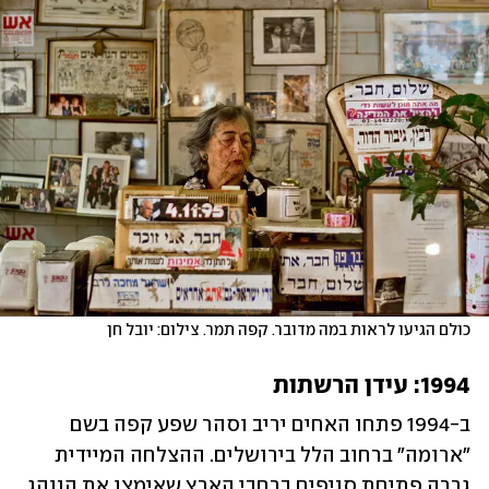
כולם הגיעו לראות במה מדובר. קפה תמר. צילום: יובל חן
1994: עידן הרשתות
ב-1994 פתחו האחים יריב וסהר שפע קפה בשם 
"ארומה" ברחוב הלל בירושלים. ההצלחה המיידית 
גררה פתיחת סניפים ברחבי הארץ שאימצו את הנוהג 