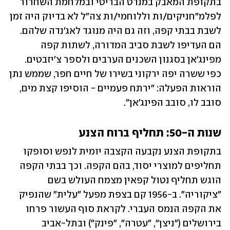
בתקופת המאבק במנדט הבריטי ובמלחמת השחרור 
לפלמ"חניקים/ות וללוחמי/ות צה"ל לא בדיוק היה זמן 
לשבת בבתי קפה, וזה גם היה מנוגד לאג'נדה שלהם. 
הם העדיפו לשבת סביב המדורה, לשתות קפה 
מפינג'אן בסגנון השכנים הערבים ולספר צ'יזבטים. 
כפי ששרה יפה ירקוני בשירו של חיים חפר, שממש נתן 
הוראות הפעלה: "ירתח פעמיים - הוסיפו קצת מים, 
סובב לו, סובב הפינג'אן".
שנות ה-50: תחליף ברוח הצנע
בתקופת הצנע נקבעה הקצבה יומית לנפש וסופקו 
תחליפים למוצרי יסוד, בהם הקפה. וכך בבתי הקפה 
הוגש תחליף נטול קפאין מצמח העולש בשם 
"ציקוריה". ב-1956 קם בצפת מפעל "עלית" שהנפיק 
את הקפה הנמס העברי. לקראת סוף העשור פרחו 
בירושלים ("ניצן", "עטרה", "פינק") ובתל-אביב 