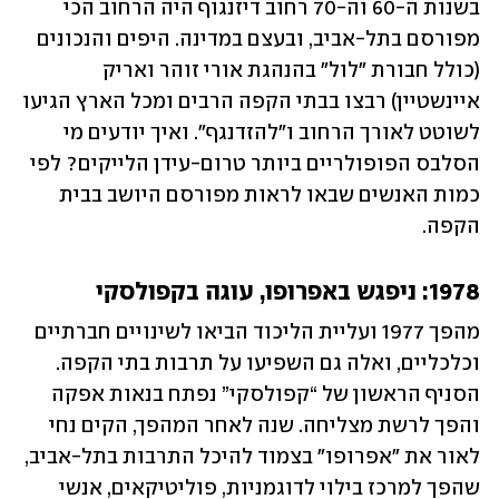
בשנות ה-60 וה-70 רחוב דיזנגוף היה הרחוב הכי 
מפורסם בתל-אביב, ובעצם במדינה. היפים והנכונים 
(כולל חבורת "לול" בהנהגת אורי זוהר ואריק 
איינשטיין) רבצו בבתי הקפה הרבים ומכל הארץ הגיעו 
לשוטט לאורך הרחוב ו"להזדנגף". ואיך יודעים מי 
הסלבס הפופולריים ביותר טרום-עידן הלייקים? לפי 
כמות האנשים שבאו לראות מפורסם היושב בבית 
הקפה.
1978: ניפגש באפרופו, עוגה בקפולסקי
מהפך 1977 ועליית הליכוד הביאו לשינויים חברתיים 
וכלכליים, ואלה גם השפיעו על תרבות בתי הקפה. 
הסניף הראשון של “קפולסקי” נפתח בנאות אפקה 
והפך לרשת מצליחה. שנה לאחר המהפך, הקים נחי 
לאור את "אפרופו" בצמוד להיכל התרבות בתל-אביב, 
שהפך למרכז בילוי לדוגמניות, פוליטיקאים, אנשי 