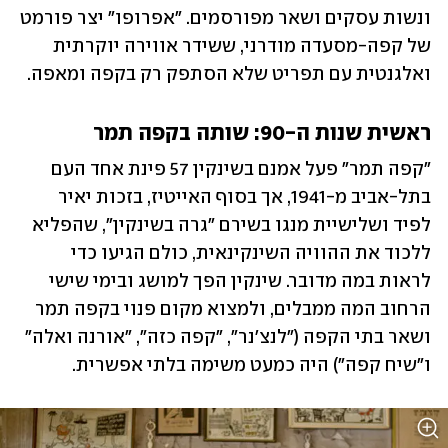
ונשות עסקים ושאר מפורסמים. "אפרופו" יצר פורמט 
של קפה-מסעדה מודרני, ששידר אווירה יוקרתית 
ואלגנטית עם תפריט שלא הסתפק רק בקפה ומאפה.
ראשית שנות ה-90: שותה בקפה תמר
"קפה תמר" פעל אמנם בשינקין 57 פינת אחד העם 
בתל-אביב מ-1941, אך בסוף האייטיז, בזכות יאיר 
לפיד ושלישיית מנגו בשירם "גרה בשינקין", שהפליא 
ללכוד את ההוויה השינקינאית, כולם הגיעו כדי 
לראות במה מדובר. שינקין הפך למושג ובימי שישי 
הרחוב המה ממבלים, ולמצוא מקום פנוי בקפה תמר 
ושאר בתי הקפה ("לנצ'נר", "קפה כזה", "אורנה ואלה" 
ו"שיח קפה") היה כמעט משימה בלתי אפשרית.