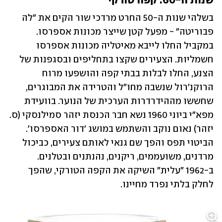
שנות ה-60: קפה טורקי
בשלהי שנות ה-50 החרט מרדכי שור הקים את "לה 
פבוריטה" - מפעל קטן שייצר מכונות אספרסו. 
במקביל החלו לייבא מאיטליה מכונות אספרסו 
חשמליות. הצעירים שקצו בתחליפים ובסגפנות של 
הצנע, החלו לבלות בבתי קפה והושפעו מרוח 
הרוקנ'רול שנשבה מחו"ל והטרידה את המבוגרים, 
שחששו מההידרדרות הערכית של הנוער. בוועידת 
מפא"י ביוני 1960 נשא חבר הכנסת יזהר סמילנסקי (ס. 
יזהר) נאום נוקב והשתמש במושג 'דור האספרסו'. 
הביטוי תפס והפך שם גנאי לאותם צעירים, כביכול 
מרדנים, משועממים, ריקנים, נהנתנים ובטלנים. 
ב-1962 "עלית" השיקה את הקפה הטורקי, שהפך 
לחלק בלתי נפרד מחיינו.