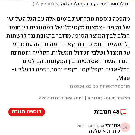
זכו לתנופה בימי הקורונה. עגלות קפה
(
צילום: לין לוי
)
מהפכה נוספת מתרחשת בימים אלה עם הגל השלישי 
של הקפה - צמצום מקסימלי של המתווכים בין חומר 
הגלם לבין המוצר הסופי. מדובר בתגובת נגד לרשתות 
ולתעשייה הממוסחרת. קפה ברמה גבוהה עם מידע 
על המגדל ושלבי הגידול, המשלוח, הקלייה והטחינה 
וגם ההגשה האסתטית. בין המקומות הבולטים 
בתל-אביב: "קפליקס", "קפה נחת", "קפה ברזילי" ו-
Mae.
פורסם לראשונה: 00:00, 13.05.24
מצאתם טעות? כתבו לנו | המייל האדום גם בווטסאפ
48
תגובות
הוספת תגובה
אנונימי
21:46 | 20.05.24
אנ
כותרת אומללה