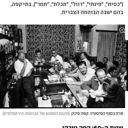
("כסית", "פינתי", "רוול", "תכלת", "תמר"), בתי קפה, 
בהם ישבה הבוהמה הצברית.
פרח בסוף הפיפטיז. קפה פינק
(
מקום המפגש של הבוהמה הירושלמית
)