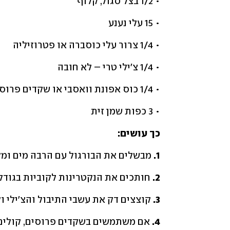
• 1/2 בצל סגול, קלוף
• 15 עלי נענע
• 1/4 צרור עלי כוסברה או פטרוזיליה
• 1/4 צ'ילי טרי – לא חובה
• 1/4 כוס אפונת וואסבי או שקדים פרוסים
• 3 כפות שמן זית
כך
עושים:
1.
 מבשלים את הבורגול עם הרבה מים ומלח עד ריכוך (בערך
2. 
חותכים את הנקטרינות לקוביות בגודל  1 ס"מ ואת הבצל לקוביות קטנות יות
3.
 קוצצים דק את עשבי התיבול והצ'ילי ו
4. 
אם משתמשים בשקדים פרוסים, קולים 