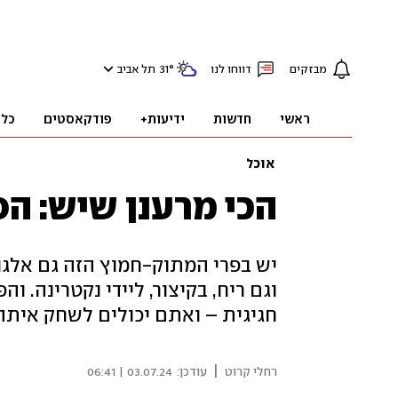
מבזקים
דווחו לנו
°
31
תל אביב
ראשי
חדשות
ידיעות+
פודקאסטים
כלכ
אוכל
הכי מרענן שיש: ה
יש בפרי המתוק-חמוץ הזה גם אלגנטי
וגם ריח, בקיצור, ליידי נקטרינה. 
חגיגית – ואתם יכולים לשחק איתה 
|
רחלי קרוט
עודכן:
03.07.24 | 06:41