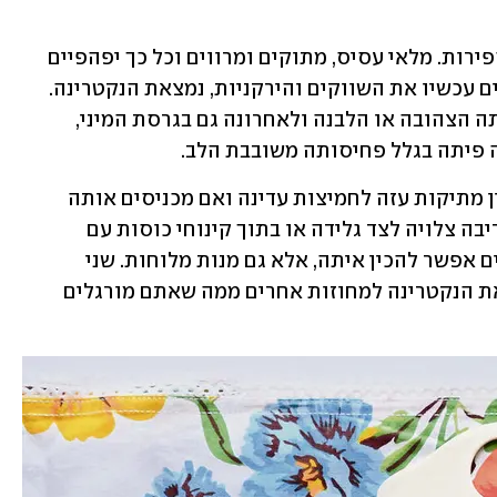
אם יש משהו ששווה לחכות לו בקיץ זה הפירות. מלאי עסיס, מתוקים ומרווים וכל כך יפהפיים 
ומלאי צבע עז. בין הפירות האלה, שגודשים עכשיו את השווקים והירקניות, נמצאת הנקטרינה. 
עד לא מזמן ניתן היה למצוא אותה בגרסתה הצהובה או הלבנה ולאחרונה גם בגרסת המיני, 
ה פיתה בגלל פחיסותה משובבת הלב.
יש משהו אקזוטי בנקטרינה – היא נעה בין מתיקות עזה לחמיצות עדינה ואם מכניסים אותה 
למטבח מגלים שהיא נפלאה בתוך עוגה, ריבה צלויה לצד גלידה או בתוך קינוחי כוסות עם 
טפיוקה או קרם גבינה. אבל לא רק קינוחים אפשר להכין איתה, אלא גם מנות מלוחות. שני 
המתכונים שהבאתי לכם הפעם לוקחים את הנקטרינה למחוזות אחרים ממה שאתם מורגלים 