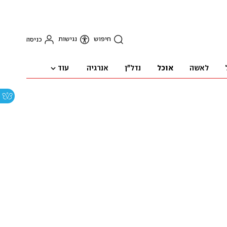
חיפוש
נגישות
כניסה
עוד
לאשה
אוכל
נדל"ן
אנרגיה