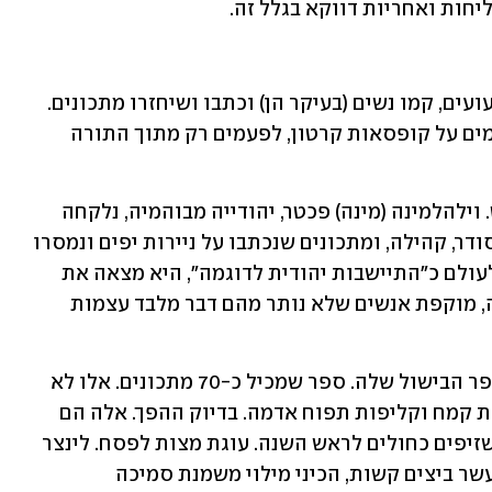
יחות ואחריות דווקא בגלל זה.
בתוך מחנות הריכוז, בגטאות, בצריפים רעועים, קמו נשים (בעיקר הן) וכתבו ושיחזרו מתכונים. 
לפעמים על ניירות תעמולה נאציים, לפעמים על קופסאות קרטון, לפעמים רק מתוך התורה 
היא הייתה בת 70 כשגורשה לטרזיינשטט. וילהלמינה (מינה) פכטר, יהודייה מבוהמיה, נלקחה 
מחיים שלמים של משפחה, בית, מטבח מסודר, קהילה, ומתכונים שנכתבו על ניירות יפים ונמסרו 
מאם לבת. כעת, במקום שהנאצים הציגו לעולם כ"התיישבות יהודית לדוגמה", היא מצאה את 
עצמה בקסרקטין הזקנים, מורעבת, חלשה, מוקפת אנשים שלא נותר מהם דבר מלבד עצמות 
ושם, מתוך הרעב, הריחוק והאין - נולד ספר הבישול שלה. ספר שמכיל כ-70 מתכונים. אלו לא 
מתכונים של הישרדות. לא תבשיל של קצת קמח וקליפות תפוח אדמה. בדיוק ההפך. אלה הם 
מתכוני זיכרון, פנטזיה ותפילה: שטרודל שזיפים כחולים לראש השנה. עוגת מצות לפסח. לינצר 
טורט עשיר בחמאה. פכטר כתבה: "בשלי עשר ביצים קשות, הכיני מילוי משמנת סמיכה 