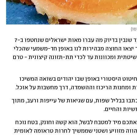
סו
)
אנחנו מאמינות שגם פה ייקח עוד שנים עד שנבין בדיוק מה עברו מאות ישראלים שנחטפו ב-7 
באוקטובר, אבל התמונות והעדויות שכבר יצאו החוצה מבהירות לנו באופן חד-משמעי שהכלי 
המחריד הזה, האכזרי, הברוטלי - הרעבה שיטתית ומכוונות עד לכדי תת-תזונה קיצונית - טרם 
ולכן, אנחנו רואות היום חשיבות גדולה בחיטוט היסטורי באופן שבו יהודים בשואה המשיכו 
 ומחנות הריכוז וההשמדה, דרך מחשבות על אוכל. 
נצרף למדור הזה כמה מתכונים כאלו, שנכתבו בבליל שפות, עם שגיאות של עייפות ורעב, מתוך 
יות והחיים. 
ברור לנו שהטקסט הזה לא בהכרח ישלח אתכם מיד למטבח לבשל, הוא קשה וחונק, בטח נוכח 
הידיעה שזו אינה היסטוריה רחוקה אלא הווה מזוויע ושטני שממשיך לחרות טראומה לאומית 