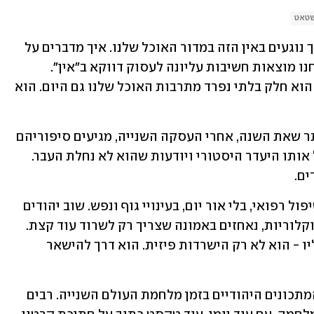
שטאט
יום השואה מביא איתו מדי שנה אתגר. איך נוגעים באין הזה במדור האוכל שלנו. איך מדברים על 
אוכל בשנים של רעב קיצוני. בכל פעם אנחנו מוצאות חשיבות עליונה לעסוק דווקא ב"אין". 
היעדר האוכל ההיסטורי של העם היהודי הוא חלק בלתי נפרד מתרבות האוכל שלנו גם היום. הוא 
מאז שחרור החטופים בשנה שעברה, וביתר שאת השנה, אחרי העסקה השנייה, מגיעים סיפוריהם 
של שורדי שבי חמאס, ואנחנו חושבות על אותו היעדר היסטורי ויודעות שהוא לא נחלת העבר. 
אחינו מוחזקים שנה וחצי בלי אוכל, בלי טיפול רפואי, בלי אור יום, בעינויי גוף ונפש. שוב יהודים 
כלואים בתנאים לא אנושיים, מונים ימים וקלוריות, נאחזים באמונה שצריך רק לשרוד עוד קצת. 
וגם עכשיו, כמו אז, האוכל - או החלום עליו - הוא לא רק הישרדות פיזית. הוא דרך להישאר 
הבשלה בינינו עסקה שנים בחקר תיעוד המתכונים היהודיים בזמן מלחמת העולם השנייה. רבים 