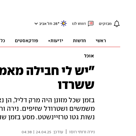
מבזקים
דווחו לנו
°
28
תל אביב
ראשי
חדשות
ידיעות+
פודקאסטים
כלכ
אוכל
"יש לי חבילה מאמ
ששרדו
בזמן שכל מזונן היה מרק דליל, הן נ
משמשים ושטרודל שזיפים. נירה ור
נשות גטו טרזיינשטט. מסע בזמן ש
|
נירה ורותי רוסו
עודכן:
24.04.25 | 04:38