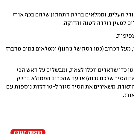
 חוצים את עלי הכרוב ל-2 או 3, תלוי בגודל העלים, וממלאים בחלק התחתון שלהם בכף אורז 
ים למעין רולדה קטנה והדוקה.
פיפות.
 מגרדים את העגבניות, בעזרת פומפייה, מעל הכרוב (כמו רסק של ג’חנון) וממלאים במים מהברז 
 סוגרים את המכסה, משאירים פתח קטן כדי שהאדים יוכלו לצאת, ומבשלים על האש הכי 
קטנה במשך שעה וחצי (ואפילו שעתיים אם הסיר שלכם גבוה) או עד שהכרוב הממולא בחלק 
העליון מוכן והרוב המוחלט של הנוזלים התאדה. משאירים את הסיר סגור ל-10 דקות נוספות עם 
ורז.
הוספת תגובה