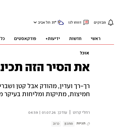
מבזקים
דווחו לנו
°
31
תל אביב
ראשי
חדשות
ידיעות+
פודקאסטים
כלכ
אוכל
את הסיר הזה תכינ
רך-רך ועדין, מהודק אבל קטן ושבר
חמיצות, מתיקות ומליחות בעיקר מ
|
רחלי קרוט
עודכן:
01.07.26 | 04:59
תגיות
מתכון
כרוב