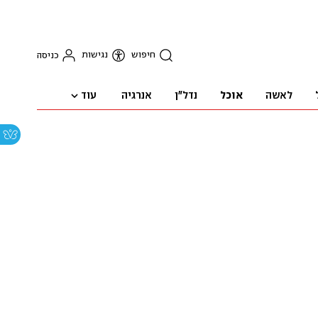
חיפוש
נגישות
כניסה
עוד
לאשה
אוכל
נדל"ן
אנרגיה