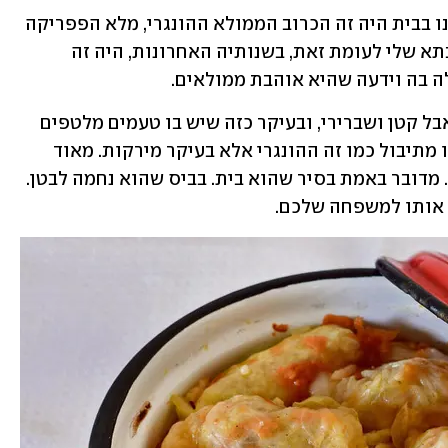
לכל עדה יש את הכרוב ממולא שלה. אצלנו בבית היה זה הכרוב הממולא ההונגרי, מלא הפפריקה 
והאודם, שכיכב כמעט בכל שבוע. אצל סבתא שלי לעומת זאת, בשנותיה האחרונות, היה זה 
 בה וידעה שהיא אוהבת ממולאים.
הכרוב של ורה היה רך-רך ועדין, מהודק אבל קטן ושברירי, ובעיקר כזה שיש בו טעמים מלטפים 
של חמיצות, מתיקות ומליחות שלא הגיעו מתיבול כמו זה ההונגרי אלא בעיקר מירקות. מאוד 
דומה לכרוב הממולא הנהדר של הדרוזים. מדובר באמת בסיר שהוא בית. בביס שהוא נחמה לבטן. 
 אותו למשפחה שלכם.