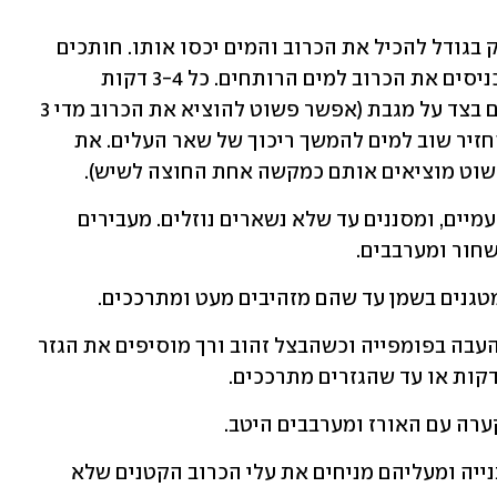
 מרתיחים מים בסיר בינוני, כזה שמספיק בגודל להכיל את הכרוב והמים יכסו אותו. חותכים 
החוצה את גזע הכרוב (הליבה הקשה) ומכניסים את הכרוב למים הרותחים. כל 3-4 דקות 
מפרידים עלים שהתרככו מהכרוב ומניחים בצד על מגבת (אפשר פשוט להוציא את הכרוב מדי 3 
דקות לשיש, להפריד עלים שהתרככו ולהחזיר שוב למים להמשך ריכוך של שאר העלים. את 
פשוט מוציאים אותם כמקשה אחת החוצה לשיש).
 שוטפים את האורז היטב במים, עדיף פעמיים, ומסננים עד שלא נשארים נוזלים. מעבירים 
חור ומערבבים.
טגנים בשמן עד שהם מזהיבים מעט ומתרככים.
 בינתיים מגרדים את הגזרים על החלק העבה בפומפייה וכשהבצל זהוב ורך מוסיפים את הגזר 
ערה עם האורז ומערבבים היטב.
 מניחים בתחתית סיר רחב פרוסות עגבנייה ומעליהם מניחים את עלי הכרוב הקטנים שלא 