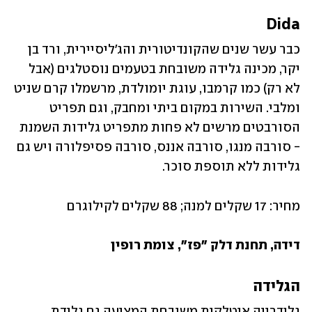
Dida
כבר עשר שנים שהקונדיטורית והג'ליסיירית, ורד בן 
יקר, מכינה גלידה משובחת בטעמים נוסטלגים (אבל 
לא רק) כמו קרמבו, עוגת יומולדת, מרשמלו קרם שניט 
ומלבי. השירות במקום ביתי ומחבק, וגם תפריט 
הסורבטים מרשים לא פחות מתפריט גלידות השמנת 
- סורבה מנגו, סורבה אננס, סורבה פסיפלורה ויש גם 
גלידות ללא תוספת סוכר.
מחיר: 17 שקלים למנה; 88 שקלים לקילוגרם
דידה, תחנת דלק "פז", צומת רופין
הגלידה
גלידרייה איטלקית משובחת המציעה גם גלידת 