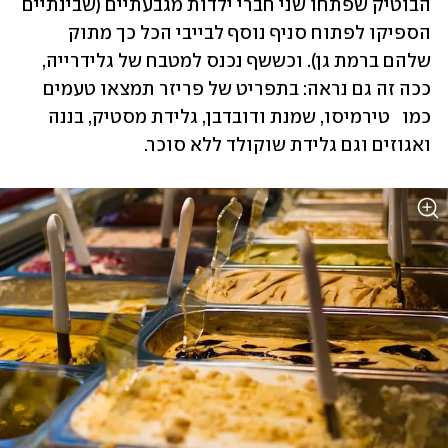
הבוטיק שפתחו שני חברי ילדות מגבעתיים (שבינתיים 
הספיקו לפתוח סניף נוסף לבייבי הכל כך מתוק 
שלהם ברמת גן). וכששף נכנס למטבח של גלידרייה, 
ככה זה גם נראה: בתפריט של פריזר תמצאו טעמים 
כמו   טירמיסו, שמנת ודובדבן, גלידת מסטיק, בננה 
ואגוזים וגם גלידת שוקולד ללא סוכר.