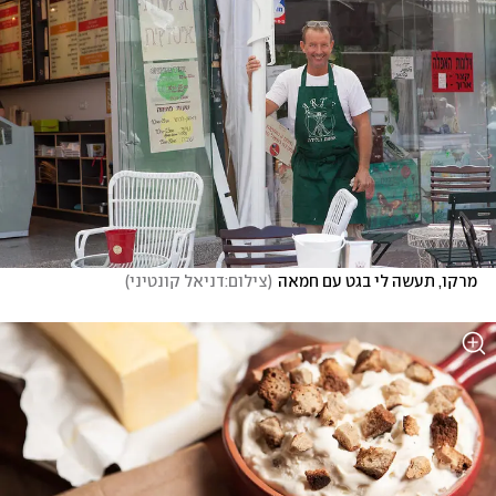
מרקו, תעשה לי בגט עם חמאה
(
צילום:דניאל קונטיני
)