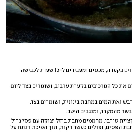
מתבלים את הבשר במלח וסוכר, מניחים בקערה, מכסים ומעבירים ל-12 שעות לכבישה
ם את כל המרכיבים בקערת ערבוב, ושומרים בצד ליום
בש ואת המים במחבת בינונית, ושומרים בצד.
בשר מהמקרר, ומנגבים היטב.
מעלות על פונקציית טורבו. מחממים מחבת ברזל יצוקה עם פסי גריל
חבת הפסים, וצולים כעשר דקות, תוך הפיכת הנתח על