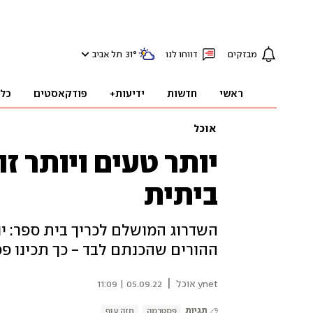
מבזקים
דווחו לנו
°
31
תל אביב
ראשי
חדשות
ידיעות+
פודקאסטים
כל
אוכל
ביתית
השדרוג המושלם לכריך בית ספר: יו
ההורים שהכנתם לבד - כך תכינו 
|
ynet אוכל
05.09.22 | 11:09
תגיות
פסטרמה
חזה עוף