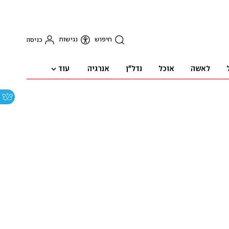
חיפוש
נגישות
כניסה
עוד
לאשה
אוכל
נדל"ן
אנרגיה