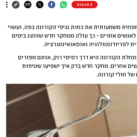
3 תגובות
שימוש קבוע במי פה מפחית משמעותית את כמות נגיפי הקורונה בפה, ועשוי 
למנוע באחוזים גבוהים העברה של הנגיף לאנשים אחרים - כך עולה ממחקר חדש שהוצג בימים 
 לפריודונטולוגיה ואוסאואינטגרציה.
אחת מצורות ההדבקה השכיחות ביותר במחלת הקורונה היא דרך רסיסי רוק, אותם מפזרים 
החולים בזמן שהם מנהלים שיחות אם אנשים אחרים. מחקר חדש בדק איך ישפיעו שטיפות 
של חולי קורונה.