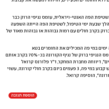
כאשר החצי השני ביצע שטיפות פה, אולם ללא החומרים הפעילים, והיווה למעשה את קבוצת 
רק ארבע שעות לאחר השימוש הראשון בשטיפת הפה האנטי-ויראלית, עומס נגיפי הרוק כבר 
הופחת משמעותית, דיווחו החוקרים. במהלך שבעת ימי הטיפול, לשטיפת הפה הייתה השפעה 
מועילה במיוחד על הפחתת כמות הנגיף ברוק בקרב חולים עם רמות גבוהות או גבוהות מאוד של 
"שטיפה של דקה אחת בלבד במשך שבעה ימים במי פה המכילים את החומרים בטא 
ציקלודקסטרין וציטרוקס הפחיתו את עומס הנגיפי ברוק של נגיף הקורונה בכ-70% בקרב אותם 
חולי קורונה חסרי תסמינים או חולים קלים", דיווחה מחברת המחקר, ד"ר פלורנס קרואל 
מאוניברסיטת ליון בצרפת. "לפיכך, שימוש קבוע במי פה, 3 פעמים ביום בקרב חולי קורונה, עשוי 
ונה", הוסיפה קרואל.
הוספת תגובה