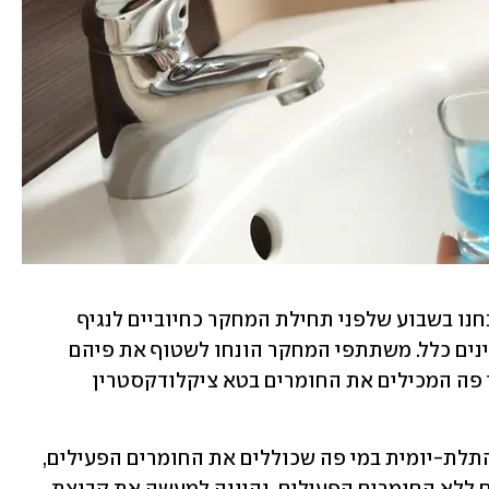
במחקר השתתפו 154 מתנדבים, כולם אובחנו בשבוע שלפני תחילת המחקר כחיוביים לנגיף 
הקורונה עם תסמינים קלים או ללא תסמינים כלל. משתתפי המחקר הונחו לשטוף את פיהם 
שלוש פעמים ביום במשך שבעה ימים במי פה המכילים את החומרים בטא ציקלודקסטרין 
מחצית מהמתנדבים ביצעו את השטיפה התלת-יומית במי פה שכוללים את החומרים הפעילים, 