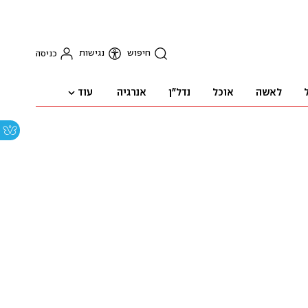
חיפוש
נגישות
כניסה
עוד
לאשה
אוכל
נדל"ן
אנרגיה