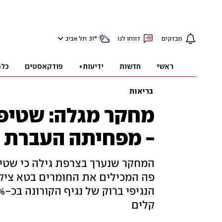
מבזקים
דווחו לנו
°
31
תל אביב
ראשי
חדשות
ידיעות+
פודקאסטים
כלכ
בריאות
- מפחיתה העברת נ
המחקר שנערך בצרפת גילה כי שטי
פה המכילים את החומרים בטא ציק
קלים