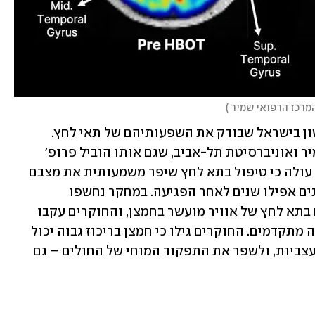
המרכז הרפואי שמיר 
)
בתוך כך יש לציין כי אין זה המחקר הראשון בישראל שבודק את השפעותיהם של תאי לחץ. 
ממחקר נוסף של המרכז הרפואי אסף שמיר ואוניברסיטת תל-אביב, שגם אותו הוביל פרופ' 
אפרתי ושמסקנותיו פורסמו בשנת 2013, עולה כי טיפול בתא לחץ שיפר משמעותית את מצבם 
של אנשים שסבלו מפגיעה מוחית – לעיתים אפילו שנים לאחר הפגיעה. במחקר נחשפו 
המשתתפים לתנאים המיוחדים השוררים בתא לחץ של אוויר מועשר בחמצן, והחוקרים עקבו 
אחר תפקודם המוחי בעזרת אמצעי הדמיה מתקדמים. החוקרים גילו כי חמצן בריכוז גבוה יכול 
לעורר תאי עצב רדומים, לאושש רשתות עצביות, ולשפר את התפקוד המוחי של החולים – גם 