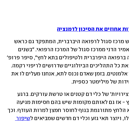
המחקר נערך על ידי פרופ' שי אפרתי, ראש מרכז סגול לרפואה היברברית, המתפקד גם כראש 
מערך המחקר במרכז הרפואי שמיר, וד"ר אמיר הדני ממרכז סגול של המרכז הרפואי. "בשנים 
האחרונות מדינת ישראל נחשבת למובילה ברפואה היפרברית ולטיפולים בתא לחץ", סיפר פרופ' 
אפרתי. "פיתחנו פרוטוקולים שמעוררים את כל התהליכים הביולוגיים שדרושים לריפוי רקמה. 
אנחנו עושים זאת באמצעות שימוש בשני אלמנטים. בזמן שאדם נכנס לתא, אנחנו מעלים לו את 
"מה שקורה הרבה פעמים זה שיש מעין 'עצירויות' של כלי דם קטנים או טרשת עורקים. ברגע 
שאנחנו מעלים את כמות החמצן בתא לחץ - אז גם לאותם מקומות שיש בהם חסימות מגיעה 
כמות של חמצן. כמות החמצן שעולה בתא הלחץ מתורגמת בגוף לחוסר חמצן למרות העודף. וכך 
, ויוצר תאי גזע וכלי דם חדשים שמביאים ל
שיפור 