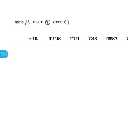
חיפוש
נגישות
כניסה
עוד
לאשה
אוכל
נדל"ן
אנרגיה