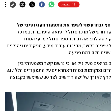
16 תגובות
ץ גבוה עשוי לשפר את התפקוד הקוגנטיבי של 
כך עולה ממחקר חדש של מרכז סגול לרפואה היפרברית במרכז 
הרפואי שמיר (אסף הרופא), בשיתוף הפקולטה לרפואה ובית הספר סגול למדעי המוח 
באוניברסיטת תל-אביב. על פי המחקר, חל שיפור בקשב, מהירות עיבוד מידע, תפקודים ניהוליים 
נים חלה בהם פגיעה. 
עוד עולה מהמחקר, בו השתתפו 63 אנשים בריאים מעל גיל 64, כי נרשם קשר משמעותי בין 
שינויים קוגניטיביים לבין שיפור בזרימת הדם במקומות במוח האחראיים על התפקודים הללו. 33 
מן המשתתפים במחקר עברו טיפול בתא לחץ לאורך שלושה חודשים לצד 30 ששימשו כקבוצת 