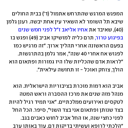
המפגש המרגש שהתרחש אתמול (ד') בבית החולים 
שיבא תל השומר לא השאיר עין אחת יבשה. רענן גלמן 
(40), שאיבד את 
אחיו אליאב ז"ל לפני חמש שנים 
בפיגוע טרור,
 תרם כליה למושיקו אביב (49) ופגש בו 
בפעם הראשונה אחרי תהליך ארוך. "זה מרגיש כמו 
לפגוש אח אחרי 40 שנה", אמר גלמן בהתרגשות. 
"לראות אדם שהכליות שלו היו גמורות ופתאום הוא 
הולך, צוחק ואוכל - זו תחושה עילאית".
אביב הוא דמות מוכרת בציבוריות הישראלית. הוא 
מנהל מזה שנים את מרכז ההסברה וראש המטה 
לטקסים ואירועים ממלכתיים. "אני תמיד רגיל להיות 
בצד שנותן ופתאום אני בצד השני", סיפר. הכל החל 
לפני כחצי שנה, אז החל אביב לחוש כאבים בגב. 
"הלכתי לרופא ועשיתי בדיקות דם. עוד באותו ערב 