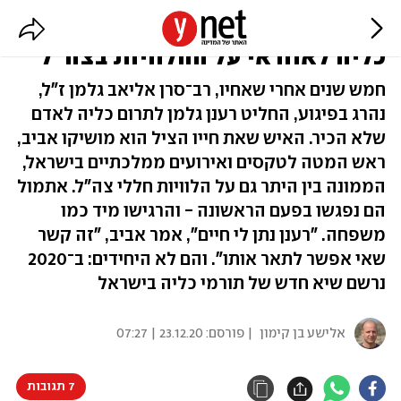
אחרי שאיבד את אחיו בפיגוע - תרם
כליה לאחראי על ההלוויות בצה"ל
חמש שנים אחרי שאחיו, רב־סרן אליאב גלמן ז"ל,
נהרג בפיגוע, החליט רענן גלמן לתרום כליה לאדם
שלא הכיר. האיש שאת חייו הציל הוא מושיקו אביב,
ראש המטה לטקסים ואירועים ממלכתיים בישראל,
הממונה בין היתר גם על הלוויות חללי צה"ל. אתמול
הם נפגשו בפעם הראשונה - והרגישו מיד כמו
משפחה. "רענן נתן לי חיים", אמר אביב, "זה קשר
שאי אפשר לתאר אותו". והם לא היחידים: ב־2020
נרשם שיא חדש של תורמי כליה בישראל
אלישע בן קימון
| פורסם:
23.12.20 | 07:27
7 תגובות