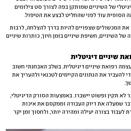
הדמייה אנלוגית הכוללת מודל סיליקון דיגיטלי של השיניים שמותקן בפה לצורך סט צילומים 
הסופית עוד לפני שהחליט לבצע את הטיפול. 
ההדמיה האנלוגית ממחישה בצורה טובה את המכשולים שצפויים להיות בדרך להצלחה, לרבות 
עומק ההשחזה, אורך ורוחב שיניים, בליטה של השיניים, חשיפת שיניים בזמן חיוך, כותרות שיניים 
חשוב לבחור במרפאת שיניים שאימצה לעצמה רפואת שיניים דיגיטלית. בשלב האבחנתי חשוב 
מאוד לסרוק את חלל הפה של המטופל כדי להעביר את הנתונים הקיימים לטכנאי ולהעריך את 
. 
ציפויי חרסינה לא ישרדו בחלל פה עם סגר לא תקין ופשוט יישברו. באמצעות הסורק הדיגיטלי, 
ניתן לסרוק את הפה בכל שלבי העבודה דבר שמעלה את דיוק העבודה וממקסם את איכות 
הטיפול. רפואת שיניים דיגיטלית, מאפשרת לעבוד בצורה יעילה ומהירה יותר, ולחסוך זמן יקר 