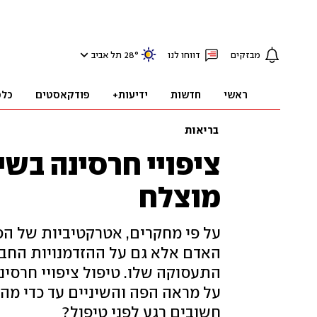
מבזקים
דווחו לנו
°
28
תל אביב
ראשי
חדשות
ידיעות+
פודקאסטים
כלכ
בריאות
מוצלח
על פי מחקרים, אטרקטיביות של ה
האדם אלא גם על ההזדמנויות החברת
התעסוקה שלו. טיפול ציפויי חרסי
על מראה הפה והשיניים עד כדי מה
חשובים רגע לפני טיפול?