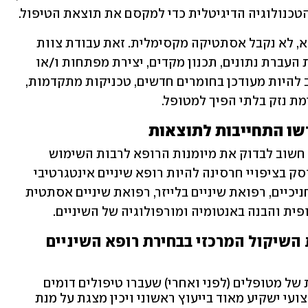
טכנולוגיה הדיגיטלית כדי למקסם את תוצאת הטיפול. 
ללא אינטראקציה טובה בין הטכנאי לרופא, לא נקבל אסתטיקה מקסימלית. זאת עבודת צוות 
וחייב להיות חיבור טוב בין הצדדים לרבות העברת נתונים, תכנון מקדים, יצירת מפתחות ו/או 
הדמייה והדפסה בתחת מימד. הצוות חייב להיות מעודכן בחומרים חדשים, טכניקות מתקדמות, 
מת נזק בלתי הפיך למטופל. 
לפני קבלת החלטה לבצע ציפויי חרסינה, חשוב לבדוק את מיומנות הרופא לרבות השימוש 
ברפואת שיניים מתקדמת. על הרופא העוסק בציפויי חרסינה להיות רופא שיניים אינטגרטיבי 
העוסק בדיסיפלינות שונות כמו רפואת חניכיים, רפואת שיניים בלייזר, רפואת שיניים אסתטית 
פית והבנה באנטומיה ומורפולוגיה של השיניים. 
השיקול הכלכלי אינו צריך להיות השיקול המרכזי בבחירת רופא השיניים 
של מטופלים (לפני ואחרי) שעברו טיפולים דומים
ועי ישקיע מאוד בייעוץ ראשוני ויכין מצגת על מנת