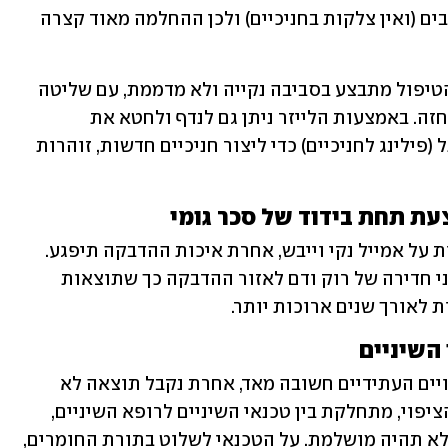
הלייזר חוסך הרדמה, חתכים, תפרים וכאבים (ואין צלקות בחניכיים) ולכן ההחלמה מאוד קצרה 
יתרה מזאת, הלייזר לא יוצר דימום כך שהטיפול מתבצע בסביבה נקייה ולא מדממת, עם שליטה 
מלאה בעיצוב הרקמה הרכה ובעובי ההשחזה. באמצעות הלייזר ניתן גם לנדף ולחטא את 
החניכיים ולבצע הסרה של שכבת האפיתל (פילינג לחניכיים) כדי ליצור חניכיים חדשות, זוהרות 
ההדבקה של ציפויי החרסינה חייבת להיות על אמייל נקי וייבש, אחרת איכות ההדבקה תיפגע. 
סכר גומי מקנה יובש מקסימלי ועמיד מפני חדירה של רוק ודם לאזור ההדבקה כך שתוצאות 
 לאורך שנים ארוכות יותר.
בחירת טכנאי שיניים אשר בונה את הציפויים העתידיים חשובה מאד, אחרת נקבל תוצאה לא 
מספקת. הצלחת הטיפול ותמחור עלות הציפוי, מתחלקת בין טכנאי השיניים לרופא השיניים, 
ללא מיומנות גבוהה של טכנאי, התוצאה לא תהיה מושלמת. על הטכנאי לשלוט בתורת החומרים, 