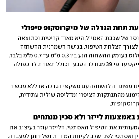
הספרות הרפואית מראה כי נוכחות או חוסר של שכבת האמייל, היא מאוד קריטית וכתוצאה 
מכך, השחזת שן בגישה שמרנית, הכרחית לצורך הצלחת הטיפול. בגישה השמרנית ההשחזה 
מבוצעת תחת מיקרוסקופ טיפולי כדי לשלוט בעומק ההשחזה הנע בין 0.3 מ"מ עד 0.7 מ"מ בלבד. 
מיקרוסקופ דנטלי יכול להגדיל את האובייקט עד פי 39 מגודלו הטבעי וכולל תאורת לד כפולה 
הדיוק המתקבל משימוש במיקרוסקופ אינו משתווה להשחזה עם משקפי הגדלה או ללא מכשיר 
הגדלה כלל. אם רוצים לשמר חומר שן ולהימנע מהתנתקות הציפוי ומדליפה שולית עתידית, 
רוסקופית. 
שימוש בלייזר ברפואת שיניים משדרג משמעותית את הטיפול האסתטי. הלייזר עוזר בעיצוב את 
הרקמה הרכה ונותן לה מראה ומתאר תקין ואסתטי לפני שלב לקיחת המידות ושליחתן למעבדה. 