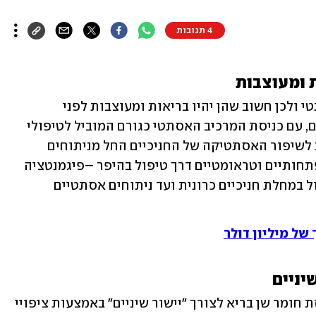
4 תגובות
לחניכיים תפקיד מרכזי בקבלת חיוך אסתטי ולכן חשוב שהן יהיו בריאות ומעוצבות לפני 
שמצפים את השיניים. בעשורים האחרונים, עם כניסת המרכיב האסתטי כגורם המוביל לטיפולי 
חניכיים, פותחו טכניקות כירורגיות רבות לשיפור האסתטיקה של החניכיים החל מניתוחים 
פלסטיים לתיקון ליקויים אנטומיים, התפתחותיים וטראומטיים דרך טיפול בהיפר –פיגמנטציה 
לתיקון גוון החניכיים, טיפולי לייזר לטיפול במחלת חניכיים כרונית ועד ניתוחים אסתטיים 
 של מיליון דולר
אחת הטעויות הנפוצות ביותר היא השחזת חומר שן בריא לצורך ״יישור שיניים״ באמצעות ציפויי 