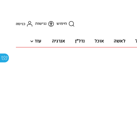
חיפוש
נגישות
כניסה
עוד
לאשה
אוכל
נדל"ן
אנרגיה