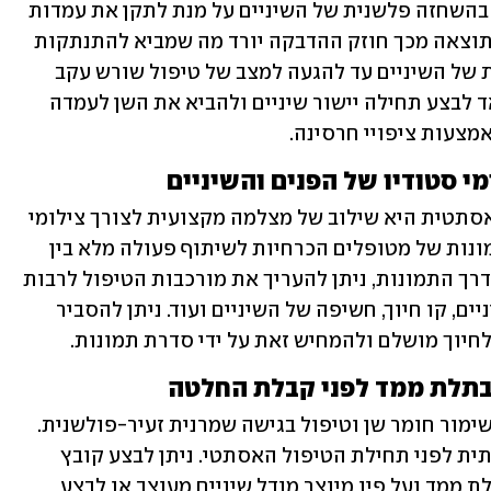
חרסינה. כאשר השיניים בולטות יש צורך בהשחזה פלשנית של השיניים על מנת לתקן את עמדות 
השיניים וליצור מצב של שיניים ישרות. כתוצאה מכך חוזק ההדבקה יורד מה שמביא להתנתקות 
מוקדמת של הציפוי ולרגישות יתר כרונית של השיניים עד להגעה למצב של טיפול שורש עקב 
דלקת כרונית של עצב השן. לכן, חשוב מאד לבצע תחילה יישור שיניים ולהביא את השן לעמדה 
מצעות ציפויי חרסינה. 
אחד הדברים הבסיסיים ברפואת שיניים אסתטית היא שילוב של מצלמה מקצועית לצורך צילומי 
סטודיו. תמונה אחת שווה אלף מילים. תמונות של מטופלים הכרחיות לשיתוף פעולה מלא בין 
המטופל, טכנאי השיניים ורופא השיניים. דרך התמונות, ניתן להעריך את מורכבות הטיפול לרבות 
מרקם החניכיים, צורת השיניים, צבע השיניים, קו חיוך, חשיפה של השיניים ועוד. ניתן להסביר 
חיוך מושלם ולהמחיש זאת על ידי סדרת תמונות.
כלל הזהב ברפואת שיניים אסתטית הוא שימור חומר שן וטיפול בגישה שמרנית זעיר-פולשנית. 
לכן, לצורך כך, מומלץ לבצע הדמיה אבחנתית לפני תחילת הטיפול האסתטי. ניתן לבצע קובץ 
דיגיטלי ״מגולף״ אשר נשלח להדפסה בתלת ממד ועל פיו מיוצר מודל שיניים מעוצב או לבצע 