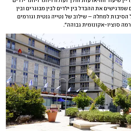
העלייה נבלם בשנים האחרונות. בילדים עדיין שיעור ההיארעות הולך ועולה ויותר ויותר ילדים 
צעירים נוספים למעגל המחלה. הממצאים שמדגישים את ההבדל בין ילדים לבין מבוגרים ובין 
האוכלוסייה היהודית לערבית מרמזים על הסיבות למחלה – שילוב של נטייה גנטית וגורמים 
מה סוציו-אקונומית גבוהה".