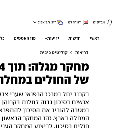
מבזקים
דווחו לנו
°
31
תל אביב
ראשי
חדשות
ידיעות+
פודקאסטים
כל
בריאות
קוליטיס כיבית
של החולים במחלות
בקרוב יחל במרכז הרפואי שערי צדק
אנשים בסיכון גבוה לחלות בקרוהן
במטרה להוריד את הסיכון להתפרצ
המחלה בארץ. זהו המחקר הראשון
חולים בסיכון. לביצוע המחקר העניקה קרן הלמסלי 2.5 