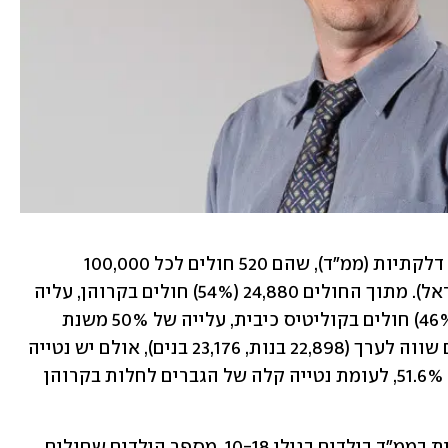
בישראל חיים 46,074 חולים במחלות מעי דלקתיות (ממ"ד), שהם 520 חולים לכל 100,000 
תושבים (בהינתן 9,136,000 תושבים בישראל). מתוך החולים 24,880 (54%) חולים בקרוהן, עליה 
של 42% משנת 2005 (10,383), ו-21,194 (46%) חולים בקוליטיס כיבית, עלייה של 50% משנת 
2005 (10,737). התפלגות ממ"ד בין המינים שווה לערך (22,898 בנות, 23,176 בנים), אולם יש נטייה 
קלה לנשים לחלות יותר בקוליטיס כיבית 51.6%, לעומת נטייה קלה של הגברים לחלות בקרוהן 
נתוני המחקר מעידים על עלייה משמעותית בממ"ד בילדים בגילי 10-18. מספר הילדים שחולים 