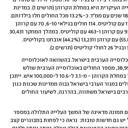
עלה מ-37.4 ל-52.2 ל-100,000 איש. העלייה העיקרית היא במחלת הקרוהן (תרשים 1). במדינת 
ישראל חיים 1,533 ילדים ובני נוער עד גיל 18 שנים עם ממ"ד. כ-13.2% מכל החולים חלו בילדותם. 
31 מהחולים בגילאי 0-6, 20 עם קרוהן ו-11 עם קוליטיס. 114 חולים בגילאי 6-10, 70 עם קרוהן 
ו-44 עם קוליטיס. 1,388 בגילאי 10-18, 925 עם קרוהן ו-463 עם קוליטיס. במהלך המחקר 30,431 
חולים אובחנו בממ"ד, מתוכם 16,979 (55.8%) עם קרוהן ו13,231 (44.2%) אובחנו בקוליטיס. 
נתונים מעניינים נוספים עולים ביחס לאוכלוסייה הערבית בישראל. בהשוואה לאוכלוסייה 
היהודית שמספרה הוכפל מ-18,701 ל-38,950, מספר החולים באוכלוסייה הערבית שולש 
מ-1,096 ל-3534. שיעור ממ"ד עלה בעיקר במחלת הקרוהן - מ-3.1 ל-10.6 ל-100,000 איש. ייתכן 
קשר לגורמים סביבתיים כיוון שאחוז החולים במגזר הערבי בישראל גבוה ממדינות שכנות כגון 
לבנון או כווית, בעוד ששיעור החולים הערבים בישראל משתווה, בהדרגה, לשיעור החולים 
פרופ' דן טרנר: "הנתונים העדכניים מציגים תמונה מדאיגה של המשך העלייה התלולה במספר 
חולי קרוהן וקוליטיס כיבית בישראל. אבל יש גם חדשות טובות:  נראה כי לפחות במבוגרים קצב 