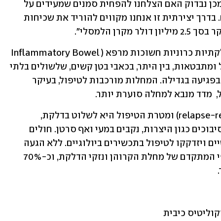
לאנשים אלה ניתן תזונה מיוחדת ולאחר מכן נבדוק האם הצלחנו להפחית סמנים שמעידים על 
סיכון גבוה לחלות בקרוהן בהמשך החיים. בדרך יצירתית זו אנחנו מקווים להוריד את שכיחות 
ן הלמסלי". 
קרוהן וקוליטיס כיבית הן  מחלות מעי דלקתיות כרוניות חשוכות מרפא (Inflammatory Bowel 
Diseases), התוקפות את מערכת העיכול ומתבטאות, בין היתר, בכאבי בטן קשים, שלשולים בלתי 
פוסקים,  ירידה במשקל, ובילדים לעיתים בפגיעה בגדילה. המחלות מורכבות לטיפול, בעיקר 
,  מדד מנבא למחלה סוערת יותר. 
למחלות אופי התקפי-הפוגתי (relapse-remission) ומטרת הטיפול היא לשלוט בדלקת, 
המהווה לאורך זמן "קרקע" להתפתחות סיבוכים כגון היצרות, נקבים במעי ואף סרטן. חולים 
רבים יפתחו עמידות לטיפולים הסטנדרטיים ויזדקקו לטיפול בתכשירים ביולוגיים. ללא הגעה 
לרגיעה מלאה, מחקרים מציגים את האופי המתקדם של מחלת הקרוהן ונזקי הדלקת, וכ-70% 
 