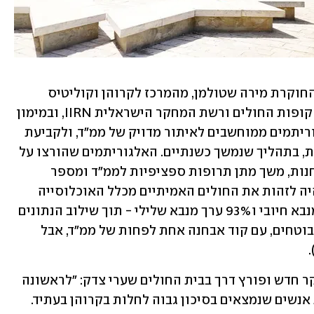
המחקר התבצע בהובלת פרופ' דן טרנר והחוקרת מירה שטולמן, מהמרכז לקרוהן וקוליטיס 
במרכז הרפואי שערי צדק, בשיתוף ארבע קופות החולים ורשת המחקר הישראלית IIRN, ובמימון 
קרן הלמסלי. ראשית פותחו ותוקפו אלגוריתמים ממוחשבים לאיתור מדויק של ממ"ד, ולקביעת 
תאריך האבחנה המשוער במחשבי הקופות, בתהליך שנמשך כשנתיים. האלגוריתמים שהורצו על 
מאגרי המידע הענקיים שילבו מספרי אבחנות, משך מתן תרופות ספציפיות לממ"ד ומספר 
רכישות של תרופות אלו. בצורה זו ניתן היה לזהות את החולים האמיתיים מכלל האוכלוסייה 
(87% רגישות, 95% סגוליות, 90% ערך מנבא חיובי ו93% ערך מנבא שלילי - תוך שילוב הנתונים 
מארבעת הקופות) ובייחוד לנפות את המבוטחים, עם קוד אבחנה אחת לפחות של ממ"ד, אבל 
בנוסף, לדברי פרופ' טרנר בקרוב יחל מחקר חדש ופורץ דרך בבית החולים שערי צדק: "לראשונה 
בעולם נאתר בשיטות ביולוגיות חדשניות אנשים שנמצאים בסיכון גבוה לחלות בקרוהן בעתיד. 