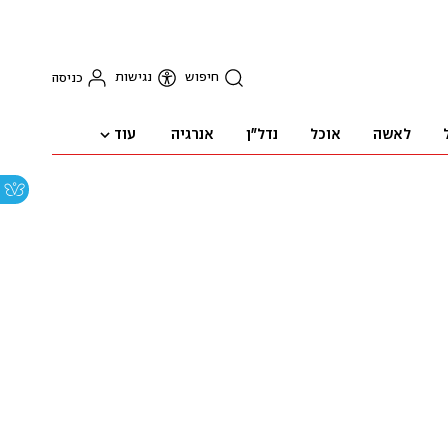
חיפוש
נגישות
כניסה
עוד
לאשה
אוכל
נדל"ן
אנרגיה