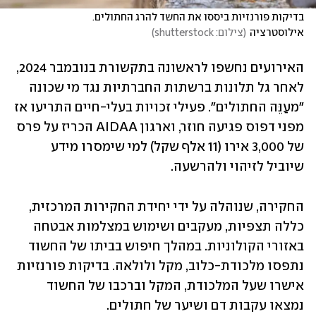
בדיקות פורנזיות ביססו את החשד להרג החתולים. 
אילוסטרציה
(
צילום: shutterstock
)
האירועים נחשפו לראשונה בתקשורת בנובמבר 2024, 
לאחר גל תלונות ברשתות החברתיות נגד מי שכונה 
"מעַנֵּה החתולים". פעילי זכויות בעלי-חיים התריעו אז 
מפני דפוס פגיעה חוזר, וארגון AIDAA הכריז על פרס 
של 3,000 אירו (11 אלף שקל) למי שימסרו מידע 
שיוביל לזיהוי ולהרשעה.
החקירה, שנוהלה על ידי יחידת החקירות המרכזית, 
כללה תצפיות, מעקבים ושימוש במצלמות אבטחה 
באזורי הקולוניות. במהלך חיפוש בביתו של החשוד 
נתפסו מלכודת-כלוב, מקל ולולאה. בדיקות פורנזיות 
אישרו שעל המלכודת, המקל וברכבו של החשוד 
נמצאו עקבות דם ושיער של חתולים.