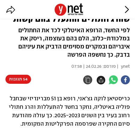
קשה לקריאה: רופא בן 51 חשוד
שהרג חתולים והתעלל בהם קשות
לפי החשד, הרופא האיטלקי לכד את החתולים
במלכודת-כלוב, הלם בהם בעוצמה, ריסק את
איבריהם ובמקרים מסוימים הדביק את עיניהם
בדבק. כך נחשפה הפרשה
ynet
| פורסם:
24.02.26 | 07:58
54 תגובות
כריסטיאן לוקה גצ'אני, רופא בן 51 מברינדיזי שבחבל 
פוליה באיטליה, נחקר בחשד להתעללות והרג חתולי 
רחוב בעיר בין השנים 2025-2023. כך עולה מהודעת 
סיום החקירה שפרסמה הפרקליטות המקומית.