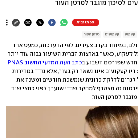
ם לסיכון מוגבר לסרטן העור
59 תגובות
קעקוע
קעקועים
סרטן העור
קעקועים הפכו לנפוצים ביותר ברחבי העולם, במיוחד בקרב צעירים. לפי ההערכות, כמעט אחד 
מכל חמישה אנשים ברחבי העולם הוא בעל קעקוע, כאשר בארצות הברית השיעור גבוה עוד יותר 
 חדש שפורסם השבוע ב
כתב העת המדעי החשוב PNAS
מציב סימני שאלה על היבטים בריאותיים: דיו קעקועים אינו נשאר רק בעור, אלא נודד במהירות 
למערכת הלימפה, מצטבר בבלוטות, עלול לגרום לדלקת כרונית שנמשכת חודשים ומשנה את 
אופן התגובה של הגוף לחיסונים שונים. פרסום זה מצטרף למחקר שבדי שנערך לפני כחצי שנה 
וגבר לסרטן העור. 