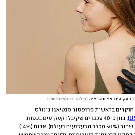
 קעקועים. אילוסטרציה
(
צילום: shutterstock
)
המחקר החדש, שנערך על ידי צוות של 16 חוקרים בראשות פרופסור סנטיאגו גונזלס 
, בחן כ-40 עכברים שקיבלו קעקועים בכפות 
הרגליים בשלושה צבעים הנפוצים ביותר: שחור (50% מכלל הקעקועים בעולם), אדום (14%) 