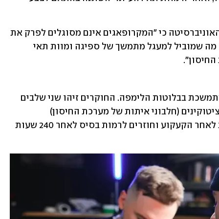
החוקרים הדגישו בהודעה לעיתונות של האוניברסיטה כי "המקרופאגים אינם מסוגלים לפרק את 
הדיו. הדיו נשאר כלוא בבלוטות הלימפה, מה שמוביל למעגל מתמשך של ספיגה ומוות תאי 
החיסון".
קעקוע גרם גם לתגובה דלקתית חזקה ומתמשכת בבלוטות הלימפה. החוקרים זיהו שני שלבים 
ברורים: שלב חריף שמאופיין בעלייה של ציטוקינים (חלבוני איתות של מערכת החיסון) 
פרו-דלקתיים שמגיעים לשיא 12-6 שעות לאחר הקעקוע וחוזרים לרמות בסיס לאחר 240 שעות 