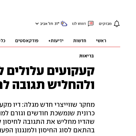
מבזקים
דווחו לנו
°
31
תל אביב
ראשי
חדשות
ידיעות+
פודקאסטים
כלכ
בריאות
קעקועים עלולים ל
ולהחליש תגובה לח
מחקר שווייצרי חדש מגלה: דיו מקע
כרונית שנמשכת חודשים וגורם למוו
שהדיו מחליש את התגובה לחיסון ק
בהתאם לסוג החיסון ולמנגנון הפע