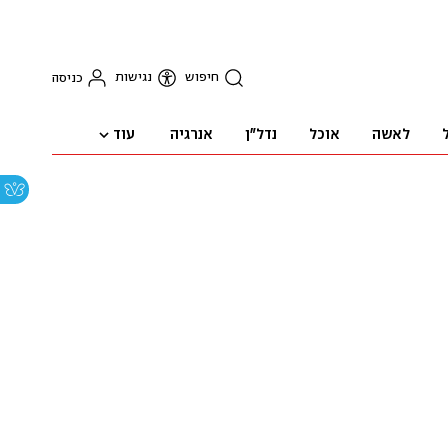
חיפוש
נגישות
כניסה
עוד
לאשה
אוכל
נדל"ן
אנרגיה