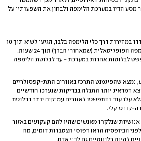
וירוק (9.1%). החוקרים וידאו שהדיו עומד בתקני הבטיחות האירופיים, ולאחר מכן השתמשו 
במיקרוסקופים מתקדמים כדי לעקוב אחר מסע הדיו במערכת הלימפה ולבחון את השפעותיו על 
התוצאות הראו שכל סוגי הדיו שנבדקו נדדו במהירות דרך כלי הלימפה בלבד, הגיעו לשיא תוך 10 
דקות בלבד והצטברו בעיקר בבלוטת הלימפה הפופליטאלית (שמאחורי הברך) תוך 24 שעות. 
חלק מהדיו השחור והאדום המשיך להתפשט לבלוטות אחרות במערכת - עד לבלוטת הלימפה 
בבדיקות שנערכו 24 שעות לאחר הקעקוע, נמצא שהפיגמנט התרכז באזורים התת-קפסולריים 
והמדולריים של בלוטת הלימפה. אך הממצא המדאיג יותר התגלה בבדיקות שנערכו חודשיים 
לאחר הקעקוע: רמות הפיגמנט לא ירדו אלא עלו עוד, והתפשטו לאזורים עמוקים יותר בבלוטת 
רה-קורטיקלי.
באופן מדאיג, ביופסיות מבלוטות לימפה אנושיות שנלקחו מאנשים שהיו להם קעקועים באזור 
הניקוז של הבלוטה לפחות כמה חודשים לפני הביופסיה הראו דפוסי הצטברות דומים, מה 
ם להיות רלוונטיים גם לבני אדם.