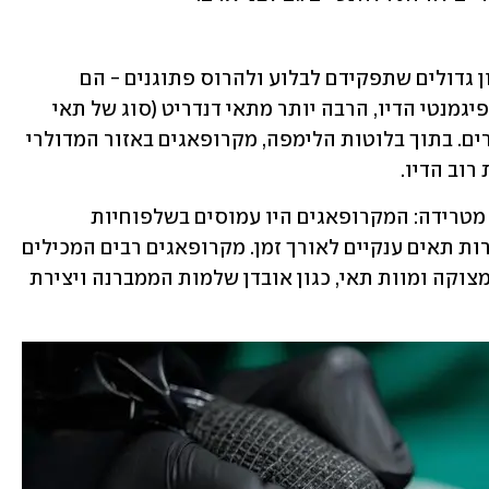
החוקרים מצאו שמקרופאגים - תאי חיסון גדולים שתפקידם לבלוע ולהרוס פתוגנים - הם 
התאים העיקריים שלוכדים ושומרים את פיגמנטי הדיו, הרבה יותר מתאי דנדריט (סוג של תאי 
חיסון) או פגוציטים ("תאים בולעים") אחרים. בתוך בלוטות הלימפה, מקרופאגים באזור המדולרי 
וב הדיו.
מיקרוסקופים אלקטרוניים חשפו תמונה מטרידה: המקרופאגים היו עמוסים בשלפוחיות 
(ואקואולים) מלאי פיגמנט, יחד עם היווצרות תאים ענקיים לאורך זמן. מקרופאגים רבים המכילים 
פיגמנט הראו סימנים מבניים ברורים של מצוקה ומוות תאי, כגון אובדן שלמות הממברנה ויצירת 