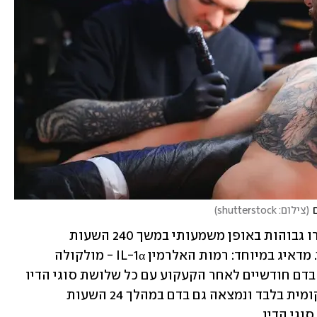
(
צילום: shutterstock
)
אולם חלק מהמולקולות הדלקתיות נשארו גבוהות באופן משמעותי במשך 240 השעות 
הראשונות לאחר הקעקוע ואף מעבר לכך. מדאיג במיוחד: רמות האלרמין IL-1α - מולקולה 
המתריעה על נזק רקמתי - נותרו גבוהות בדם חודשיים לאחר הקעקוע עם כל שלושת סוגי הדיו 
שנבדקו. התגובה הדלקתית לא הייתה מקומית בלבד ונמצאה גם בדם במהלך 24 השעות 
גי הדיו.