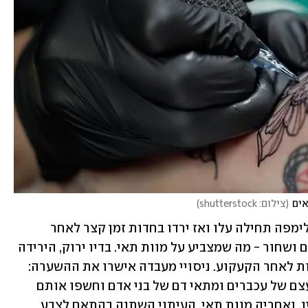
אים
(
צילום: shutterstock
)
בהתאם, מספרי המקרופאגים בבלוטת הלימפה תחילה עלו ואז ירדו בחדות זמן קצר לאחר 
הקעקוע - ירידה של 12-6 שעות בדיו אדום ושחור - מה שמצביע על מוות תאי. בדיו ירוק, הירידה 
במספר המקרופאגים נצפתה רק 120 שעות לאחר הקעקוע. ניסויי מעבדה אישרו את ההשערה: 
כאשר החוקרים גידלו מקרופאגים ממח עצם של עכברים ומתאי דם של בני אדם וחשפו אותם 
לדיו, נצפתה ספיגה תלויה במינון של הדיו, ואחריה מוות תאי. העיתוי השתנה בהתאם לצבע 