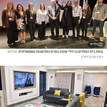
גלריה
צוות בית החולים ברזילי שזכה בפרס החדשנות הממשלתית
(
צילום: 
דוברות ברזילי
)