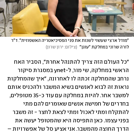
"מודל ארצי שעשוי לשנות את פני הפסיכיאטריה האשפוזית". ד"ר 
לורה שרוני במחלקת "עוגן" 
(
צילום: ירון שרון
)
"כל העולם הזה צריך להתנהל אחרת", הסביר האח 
הראשי במחלקה, שי מור, ל-ynet במסגרת סיקור 
נרחב שהמחלקה זכתה לו לאחרונה, "איך שהמחלקות 
נראות זה לבוא לאנשים בשיא המשבר ולהכניס אותם 
למשבר אחר. להיות במחלקה עם עוד כ-35 מטופלים, 
בחדרים של חמישה אנשים שאומרים להם מתי 
להתקלח ומתי לאכול ומתי לצאת לחצר - זה משבר 
בפני עצמו. כאן התפיסה היא שהמטופל יעשה את 
הדרך החוצה מהמשבר. אני אציע סל של אפשרויות – 