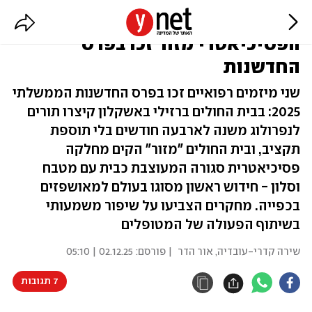
מיזמים של ברזילי ובית החולים
הפסיכיאטרי מזור זכו בפרס
החדשנות
שני מיזמים רפואיים זכו בפרס החדשנות הממשלתי
2025: בבית החולים ברזילי באשקלון קיצרו תורים
לנפרולוג משנה לארבעה חודשים בלי תוספת
תקציב, ובית החולים "מזור" הקים מחלקה
פסיכיאטרית סגורה המעוצבת כבית עם מטבח
וסלון - חידוש ראשון מסוגו בעולם למאושפזים
בכפייה. מחקרים הצביעו על שיפור משמעותי
בשיתוף הפעולה של המטופלים
שירה קדרי-עובדיה
,
אור הדר
| פורסם:
02.12.25 | 05:10
7 תגובות