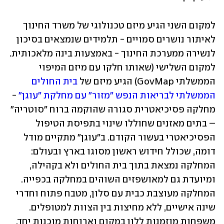
למקום השני הגיע מיזם טכנולוגי של משרד החינוך 
לאיתור נושרים סמויים - תלמידים שנמצאים בסיכון 
לנשירה ממערכת החינוך - באמצעות בינה מלאכותית. 
למקום השלישי (שאותו חלקו עם מיזם המיפוי 
הממשלתי GovMap) הגיע מיזם של 
בית החולים 
הממשלתי לבריאות הנפש "מזור" עם מחלקת "עוגן"
 - 
מחלקה פסיכיאטרית סגורה שהוקמה ברוח "סוטריה" 
– בתים מאזנים שחוללו שינוי בתפיסת הטיפול 
הפסיכיאטרי בעשור הקודם. ב"עוגן" מתקיים מודל 
דומה, שכולל חידוש ראשון מסוגו בארץ ובעולם: 
המחלקה נמצאת בתוך בית החולים ולא בקהילה, 
ומיועדת גם למאושפזים השוהים במחלקה בכפייה. 
המחלקה מעוצבת כבית עם סלון, מטבח פתוח וחדרי 
שינה אישיים, ללא מחיצות בין הצוות למטופלים. 
משפחות מוזמנות ללון במקום וארוחות מוכנות יחד.