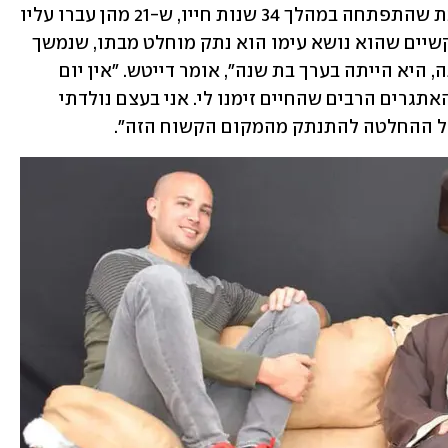
 מורכבת שהתפתחה במהלך 34 שנות חייו, ש-21 מהן עברו עליו 
כחרדי, ואת היתר העביר כחילוני. אחד הקשיים שהוא נושא עימו הוא נתק מוחלט מבתו, שנמשך 
זה 13 שנה. "בפעם האחרונה שראיתי אותה, היא הייתה בערך בת שנה", אומר דייטש. "אין יום 
שאני לא חושב עליה - אבל זה רק אחד מהאתגרים הרבים שהחיים זימנו לי. אני בעצם נולדתי 
 על ההחלטה להתנתק מהמקום הקשוח הזה".