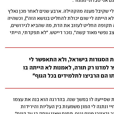
ם אני סבלתי ממנה". 
בגיל 14 החל להתמודד עם דיכאון סמוי, בלי שקיבל מענה מהקהילה. ארבע שנים לאחר מכן נאלץ 
להינשא בשידוך לאישה שהוא לא הכיר ("לא הייתה לי שום יכולת להחליט בנושא הזה"), וכשהיה 
בן 21 נולדה בתו הבכורה והיחידה. באותה תקופה החליט לעזוב את הדת, מה שהביא לגירושים, 
ואחריהם לנתק מהבת ומאמה. "הייתי במצב נפשי מאוד קשה", נזכר דייטש. "לא תפקדתי, הייתי 
 הסגורות בישראל, ולא התאפשר לי
 למדנו רק תורה, לאמנות לא הייתה בו
ו הם הרביצו לתלמידים בכל הגוף"
תחילה קיבל את העזרה הנפשית ממטפלת שסייעה לו במשך שנה. בהדרגה הוא בנה את עצמו 
מחדש באמצעות האמנות. "היא נכנסה לחיי ונתנה לי המון משמעות בין העליות והירידות 
ובציורי פנים וגוף, תחום שאני עוסק בו עד היום". 