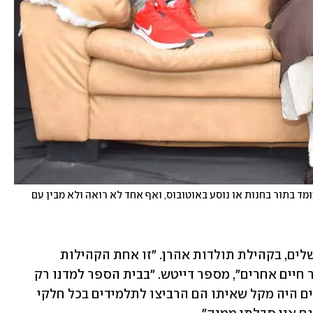
שמולי דייטש כפי שנראה כחרדי (מימין) וכיום. "אני עומד בתור בחנות או נוסע באוטובוס, ואף אחד לא רואה ולא מבין עם 
הוא נולד וגדל בשכונת מאה שערים בירושלים, בקהילת תולדות אהרן. "זו אחת הקהילות 
הסגורות בישראל, ולא התאפשר לי להכיר חיים אחרים", מספר דייטש. "בבית הספר למדנו רק 
תורה, לאמנות לא הייתה בו מקום, ולמורים היה מקל שאיתו הם הרביצו לתלמידים בכל חלקי 