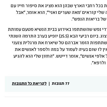
מביתו שבעמק יזרעאל הוא יוצא להרצאות בכל רחבי הארץ שבהן הוא מציג את סיפור חייו עם 
דגש על הטיפול המיוחד שקיבל. "להרצאה שלי קוראים 'מאה שערים ואני'", הוא אומר, "אבל 
של בריאות הנפש".
לפני כחודש וחצי נמנה עם קבוצת מתמודדי נפש שהשתתפו באירוע בבית הנשיא מטעם עמותת 
"אנוש", ונפגש עם רעיית הנשיא, מיכל הרצוג. ביום רביעי הבא (25.5) יופיע בערב התרמה השנתי 
שעמותת אנוש מקיימת באמפי פארק בהשתתפות הזמר אברהם טל שיארח את מרגלית צנעני 
). לדבריו, אין לו שום בעיה לעמוד על במה ולספר לאנשים את 
סיפורו האישי. "עד היום כבר הופעתי מול אלפי אנשים", אומר דייטש. "החזון שלי הוא להגיע 
ולרפא".
77 תגובות
לקריאת כל התגובות