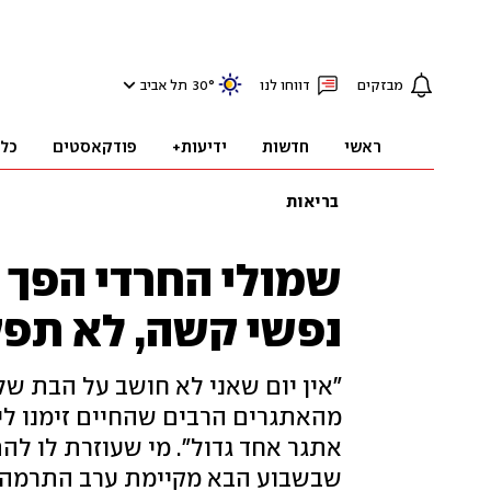
מבזקים
דווחו לנו
°
30
תל אביב
ראשי
חדשות
ידיעות+
פודקאסטים
כל
בריאות
שמולי החרדי הפך ל
נפשי קשה, לא תפקד
מהאתגרים הרבים שהחיים זימנו לי"
אתגר אחד גדול". מי שעוזרת לו ל
שבשבוע הבא מקיימת ערב התרמה ב