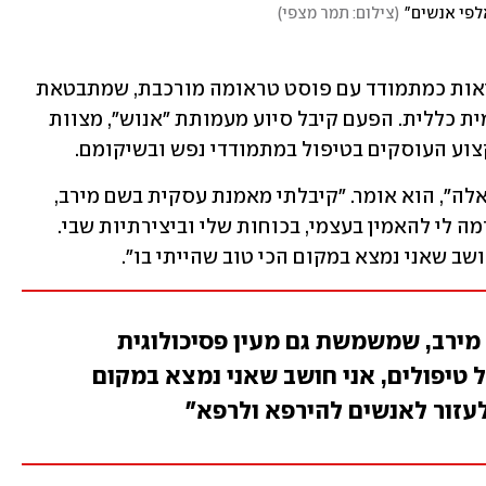
אלפי אנשים"
(
צילום: תמר מצפי
)
לפני שלוש שנים הוכר על ידי משרד הבריאות כמתמודד עם פוסט טראומה מורכבת, שמתבטאת 
בדיכאון, בחרדה ובתחושה של סכנה קיומית כללית. הפעם קיבל סיוע מעמותת "אנוש", מצוות 
צוע העוסקים בטיפול במתמודדי נפש ובשיקומם. 
"החיים שלי השתנו בעקבות הטיפולים האלה", הוא אומר. "קיבלתי מאמנת עסקית בשם מירב, 
שמשמשת גם מעין פסיכולוגית שלי ושגרמה לי להאמין בעצמי, בכוחות שלי וביצירתיות שבי. 
ושב שאני נמצא במקום הכי טוב שהייתי בו".
ירב, שמשמשת גם מעין פסיכולוגית
ל טיפולים, אני חושב שאני נמצא במקום
 לעזור לאנשים להירפא ולרפא"