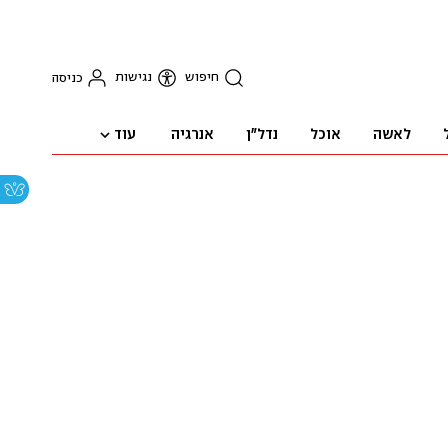
חיפוש
נגישות
כניסה
עוד
לאשה
אוכל
נדל"ן
אנרגיה