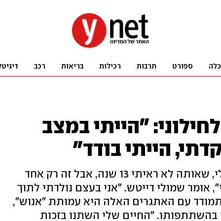
כלה
ספורט
תרבות
רכילות
בריאות
רכב
דיגיטל
חילוני: "הייתי במצב
תי, הייתי בודד"
"אין יום שאני לא חושב על הבת שלי, שאותה לא ראיתי 13 שנה, אבל זה רק אחד
, אומר שמולי דייטש. "אני בעצם נולדתי לתוך
התמודד עם האתגרים האלה היא עמותת "אנוש",
השתתפותו. "החיים שלי השתנו בזכות