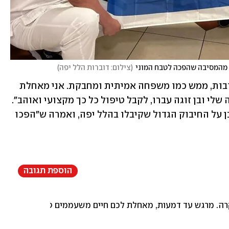
 מהמסיבה שהפכה לטבח המוני
(
צילום: דוברות הלל יפה
)
"הצוות נתן לנו הרגשה שאנחנו בידיים טובות, ממש כמו משפחה אמיתית ומחבקת. אני מאחלת 
לכל הורה, שילדיו עוברים את מה שהילדה שלי ובן זוגה עברו, לקבל טיפול כל כך מקצועי ואוהב". 
גלי ביקשה גם היא להודות בשמה ובשם בן על החיבוק הגדול שקיבלו בהלל יפה, ואמרה ש"הפכו 
הוספת תגובה
קרה. מרגש עד דמעות, מאחלת לכם חיים משעממים טובים. שיהיה