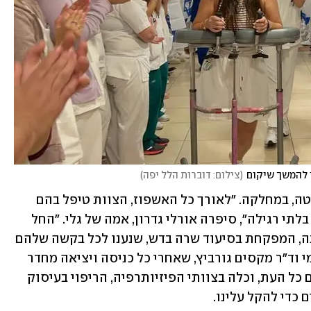
ו להמשך שיקום
(
צילום: דוברות הלל יפה
)
גלי ובן שהו במהלך אשפוזם מיטה ליד מיטה, במחלקה. "לאורך כל האשפוז, הצוות טיפל בהם 
במסירות רבה ועטף אותם ואותנו בצורה בלתי רגילה", סיפרה אורלי גדרון, אמה של גלי. "החל 
ממילנה אברמוב האחות האחראית וצוותה, המפקחת בסיעוד שרה בדש, שנענו לכל בקשה שלהם 
ושלנו - קטנה וגדולה, דרך ד"ר נורית שדמי וד"ר מקסים גורביץ, שאחרי כל כניסה ויציאה מחדר 
הניתוח באו ועודדו אותנו והיו אופטימיים כל העת, וכלה בצוותי הפיזיותרפיה, הריפוי בעיסוק 
 כדי להקל עלינו. 