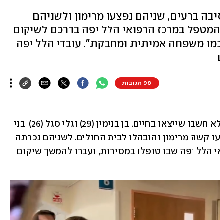
מסיבה ברעים, שניהם נפצעו מרימון ולשניהם
 המטפל במרכז הרפואי הלל יפה בדרכם לשיקום
 כמו משפחה אמיתית ומחבקת". עובדי הלל יפה
98 תגובות
לפני חודש - במסיבת הטבע ברעים - הם לא חשבו שייצאו בחיים. בן בנימין (29) וגלי סגל (26), בני 
זוג מרמת גן, היו שם, ברחו למיגונית, נפצעו קשה מרימון והובהלו לבית החולים. לשניהם נכרתה 
רגל ימין, והיום (א') נפרדו מהמרכז הרפואי הלל יפה שבו טופלו במסירות, ועברו להמשך שיקום 