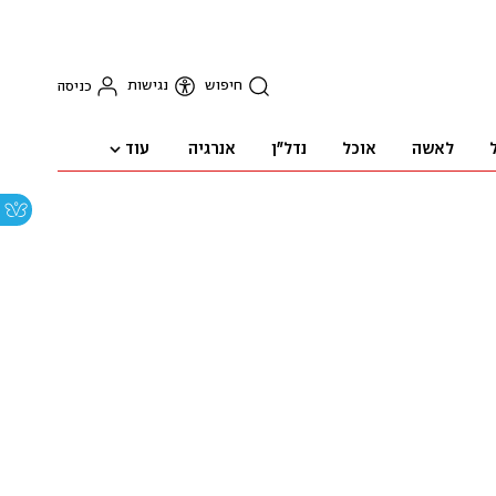
חיפוש
נגישות
כניסה
עוד
לאשה
אוכל
נדל"ן
אנרגיה