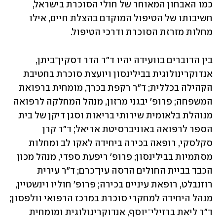
כמו האבחון המאוחר של חולי הסוכרת בישראל, 
חשיבותו של הטיפול המוקדם בהצלת חיים, אילו 
מחלות מזרזת הסוכרת ודרכי הטיפול.
בין הדוברים בוועידה יהיו ד"ר הדר דסקין־ביתן, 
אנדוקרינולוגית בבילינסון ויועצת סוכרת בחטיבת 
הקהילה בכללית; ד"ר רקפת בכרך, מומחית ברפואת 
המשפחה; פרופ' יבגני מרזון, מנהל המחלקה לרפואה 
מנוהלת בלאומית שירותי בריאות וסגן דיקן של בית 
הספר לרפואה באוניברסיטת אריאל; ד"ר קרן 
סקלסקי, רופאה בכירה ביחידה לאקו לב ומחלות 
מסתמיות בבילינסון; פרופ' ריפעת ספדי, מנהל מכון 
הכבד בביית החולים הדסה עין־כרם; ד"ר עירית 
רוזנבלט, רופאת עיניים בכירה; פרופ' חוליו וינשטיין, 
מנהל היחידה למחקרי סוכרת במרכז הרפואי וולפסון; 
ד"ר ליאת ברזילי־יוסף, אנדוקרינולוגית ומומחית 