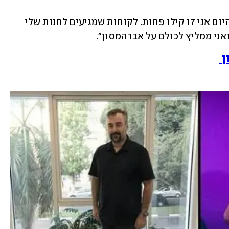
"תוך חודש ירדתי 10 ק"ג ללא כל מאמץ והיום אני 17 קילו פחות. לקוחות שמגיעים לחנות שלי 
ואני ממליץ לכולם על אברהמסון".
 