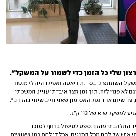
רצון שלי כל הזמן כדי לשמור על המשקל".
"חוויתי מספר ניסיונות כושלים לרדת במשקל. השתתפתי בסדנת דיאטה ואפילו היה לי מנטור 
אישי, אבל אני לא בנוי לספירת קלוריות וגם לא פנוי לזה. תוך זמן קצר איבדתי עניין. המשכתי 
עד שיום אחד נפל האסימון שאני חייב שינוי בהקדם".
"כשראיתי את הפרסום של אברהמסון, מיד התלהבתי מהקונספט לטיפול בדחף לסוכר 
ולפחמימות ממכרות, בעיקר משום שהייתי איש של לחם מכל הסוגים. אכלתי לחם כמו שאנשים 