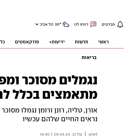
מבזקים
דווחו לנו
°
30
תל אביב
ראשי
חדשות
ידיעות+
פודקאסטים
כל
בריאות
נגמלים מסוכר ומפ
מתאמצים בכלל לר
אורן, טליה, רונן ורומן נגמלו מסוכ
נראים החיים שלהם עכשיו
|
ynet
עודכן:
29.09.24 | 14:40