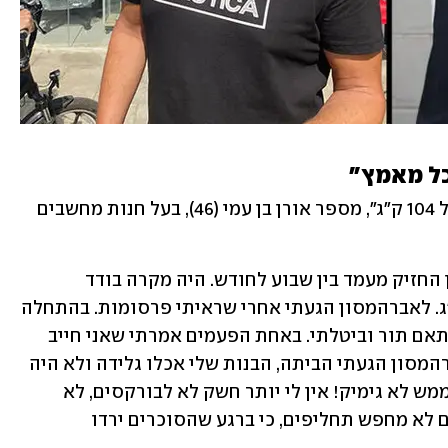
"מ- 88 קילוגרמים הגעתי למשקל שיא של 104 ק"ג", מספר אורן בן עמי (46), בעל חנות מחשבים 
"ניסיתי לשמור על התזונה, אבל כל ניסיון החזיק מעמד בין שבוע לחודש. היה מקרה בודד 
שהחזקתי מעמד חצי שנה וירדתי רק 5 ק"ג. לאברהמסון הגעתי אחרי שראיתי פרסומות. בהתחלה 
היססתי, אפילו התקשרתי כמה פעמים לתאם תור וביטלתי. באחת הפעמים אמרתי שאני חייב 
לתת לעצמי הזדמנות. אחרי הטיפול באברהמסון הגעתי הביתה, הבנות שלי אכלו גלידה ולא היה 
לי חשק. מאז אותו יום ירד השאלטר, וזה ממש לא גימיק! אין לי יותר חשק לא לבורקסים, לא 
למתוק, גם לא לפיצות או לפסטות. אני גם לא מחפש תחליפים, כי ברגע שהסוכרים ירדו 