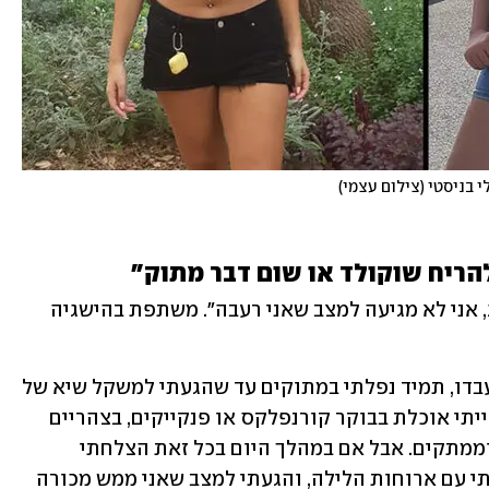
 בניסטי (צילום עצמי)
הריח שוקולד או שום דבר מתוק"
"עברו שלושה חודשים וכבר ירדתי 19 ק"ג, אני לא מגיעה למצב שאני רעבה". משתפת בהישגיה 
"כל הדיאטות שניסיתי לעשות בעבר לא עבדו, תמיד נפלתי במתוקים עד שהגעתי למשקל שיא של 
99 ק"ג שמאוד הפחיד אותי. היו ימים שהייתי אוכלת בבוקר קורנפלקס או פנקייקים, בצהריים 
גלידות ובערב ארוחות לילה עם חטיפים וממתקים. אבל אם במהלך היום בכל זאת הצלחתי 
להקפיד על דיאטה מאוזנת, תמיד פקששתי עם ארוחות הלילה, והגעתי למצב שאני ממש מכורה 