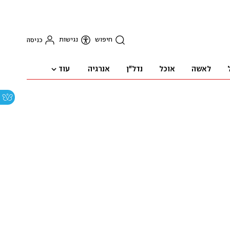
חיפוש
נגישות
כניסה
עוד
לאשה
אוכל
נדל"ן
אנרגיה