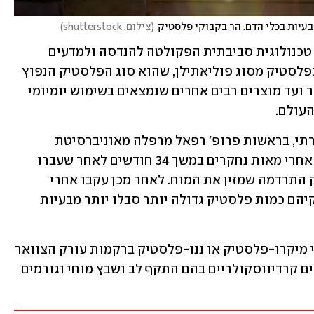
בעיות בכלי הדם. הר בקבוקי פלסטיק
(
צילום: shutterstock
)
לדברי ד"ר אינס צוקר, ראש המעבדה לננו טכנולוגית סביבתית הפקולטה להנדסה ולמדעים 
מדויקים באוניברסיטת תל אביב, מדובר בפלסטיק מסוג פוליאתילן, שהוא סוג הפלסטיק הנפוץ 
ביותר שנמצא בסביבה החל משקיות סופר ועד מוצרים רבים אחרים שנמצאים בשימוש יומיומי 
העולם.
המחקר החדש שפורסם בכתב העת היוקרתי, בראשות פרופ' רפאל מרפלה מאוניברסיטת 
קמפניה לואיג'י ונוויטלי שבאיטליה, עקב אחרי מאות נחקרים במשך 34 חודשים לאחר שעברו 
ניתוח לפתיחת היצרויות וחסימות בעורק התרדמה שמזין את המוח. לאחר מכן עקבו אחרי 
המנותחים ומצאו שאלו שהצטברה בעורקיהם כמות פלסטיק גדולה יותר סבלו יותר מבעיות 
על פי המחקר, נוכחותם של אותם חלקיקי מיקרו-פלסטיק או ננו-פלסטיק ברקמות עורק הצוואר 
קשורה באופן ישיר לסיכון מוגבר לאירועים קרדיווסקולריים בהם התקף לב ושבץ מוחי וגורמים 