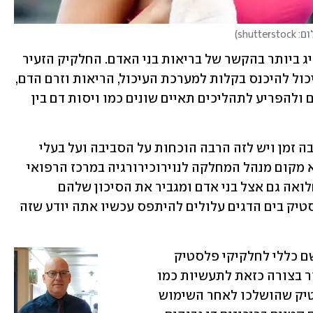
shuttersto
)
במחקר מציינים שננו פלסטיק הוא המדאיג ביותר בהקשר של בריאות בני האדם. החלקיק הזעיר 
ברוחב ממוצע של אלפית שערה אנושית יכול להיכנס בקלות למערכת העיכול, הריאות וזרם הדם, 
לפלוש לתאים ולרקמות באיברים מרכזיים ולהפריע לתהליכים תאיים שונים כמו ויסות דם בין 
"זה שהפלסטיק לא טוב אנחנו יודעים הרבה זמן ויש לזה הרבה הוכחות על הסביבה ועל בעלי 
חיים אחרים", מעיד ד"ר עידו פלדור, ממלא מקום מנהל המחלקה לנוירוכירורגיה במרכז הרפואי 
שערי צדק. "פה יש הוכחה שזה מגביר תחלואה גם אצל בני אדם ומגביר את הסיכון שלהם 
לבעיות. תמיד ידעת שאם יש חתיכות פלסטיק בים הדגים עלולים להיתפס עכשיו אתה יודע שזה 
ד"ר צוקר מסבירה שמיקרו-פלסטיק זה שם כללי לחלקיקי פלסטיק 
קטנים ועל אף שיש מיקרו-פלסטיק שנוצר בצורה כזאת לתעשיות כמו 
קוסמטיקה, לרוב מתכוונים למוצרי פלסטיק שהושלכו לאחר השימוש 