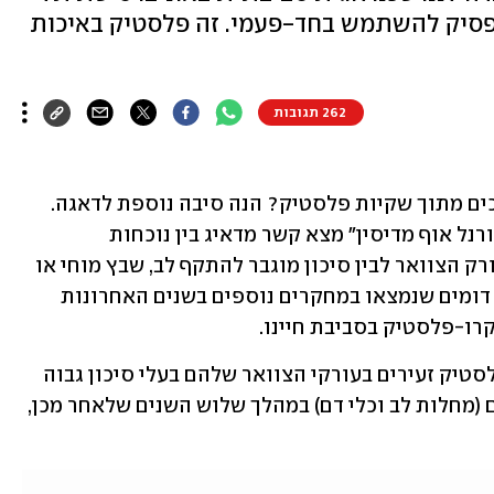
הפסיק להשתמש בחד-פעמי. זה פלסטיק באיכות
262 תגובות
שותים מבקבוקי פלסטיק או אוכלים כריכים מתוך שקיות פלסטיק? הנה סיבה נוספת לדאגה. 
מחקר שפורסם לאחרונה ב"ניו אינגלנד ג'ורנל אוף מדיסין" מצא קשר מדאיג בין נוכחות 
מיקרו-פלסטיק וננו-פלסטיק ברקמות עורק הצוואר לבין סיכון מוגבר להתקף לב, שבץ מוחי או 
מוות בטרם עת. מחקר זה אישש ממצאים דומים שנמצאו במחקרים נוספים בשנים האחרונות 
רו-פלסטיק בסביבת חיינו. 
המחקר הראה כיצד אנשים עם חלקיקי פלסטיק זעירים בעורקי הצוואר שלהם בעלי סיכון גבוה 
פי שניים לחוות אירועים קרדיווסקולריים (מחלות לב וכלי דם) במהלך שלוש השנים שלאחר מכן, 