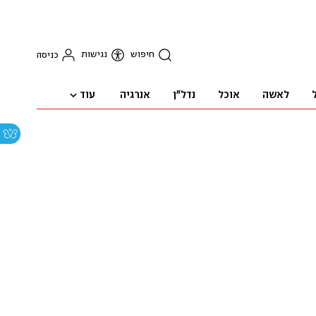
חיפוש
נגישות
כניסה
עוד
לאשה
אוכל
נדל"ן
אנרגיה