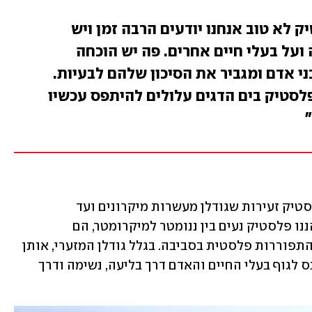
ק לא טוב אנחנו יודעים הרבה זמן ויש
ועל בעלי חיים אחרים. פה יש הוכחה
י אדם ומגביר את הסיכון שלהם לבעיות.
לסטיק בים הדגים עלולים להיתפס עכשיו
מיקרו-פלסטיק הוא אוסף של פיסות פלסטיק זעירות שגודלן מעשרות מיקרונים ועד 
למילימטרים בודדים. גודלם של חלקיקי הננו פלסטיק נעים בין ננומטר למיקרומטר, הם 
משתחררים ישירות לסביבה או נובעים מהתפוררות פלסטית בסביבה. בגלל גודלן המזערי, אותן 
פיסות פלסטיק יכולות ביתר קלות להיכנס לגוף בעלי החיים והאדם דרך בליעה, נשימה ודרך 