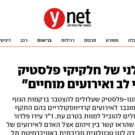
לה
ספורט
תרבות
רכילות
בריאות
רכב
דיגיטל
ני של חלקיקי פלסטיק
 לב ואירועים מוחיים"
וננו-פלסטיק שעלולים להצטבר ברקמות הגוף
מוגבר לאירועים קרדיווסקולריים בהם התקף
לים להוביל למוות בטרם עת. ד"ר עידו פלדור
הראו קשר בין זיהום אצל האדם לאירועים של
דה לננו טכנולוגית סביבתית באוניברסיטת תל