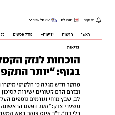
מבזקים
דווחו לנו
°
28
תל אביב
ראשי
חדשות
ידיעות+
פודקאסטים
כלכ
בריאות
הוכחות לנזק הקטל
בגוף: "יותר התקפי
מחקר חדש מגלה כי חלקיקי מיקרו 
ובזרם הדם קשורים ישירות לסיכון 
לב, שבץ מוחי וגורמים נוספים העלו
משערי צדק: "זאת הפעם הראשונה ש
כלי דם". ד"ר אינס צוקר, ראש המעב