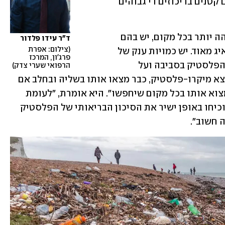
בהם, התבלו בסביבה והתפרקו לחלקיקים קטנים בריכוזים די גבוהים 
"ננו ומיקרו-פלסטיק נמצאים בכמות גבוהה יותר בכל מקום, יש בהם 
ד"ר עידו פלדור
צילום: אפרת 
סיכון סביבתי ובריאותי גדול וזה דבר מדאיג מאוד. יש כמויות ענק של 
פרג'ון, המרכז 
מאמרים והוכחות שמצביעים על נוכחות הפלסטיק בסביבה ועל 
הרפואי שערי צדק
השפעותיו השליליות. איפה שתחפש תמצא מיקרו-פלסטיק, כבר מצאו אותו בשליה ובחלב אם 
ואפילו בקרח באנטארקטיקה וימשיכו למצוא אותו בכל מקום שיחפשו". היא אומרת, "לעומת 
זאת, לא ממש נעשו עד היום מחקרים שהוכיחו באופן ישיר את הסיכון הבריאותי של הפלסטיק 
 חשוב".