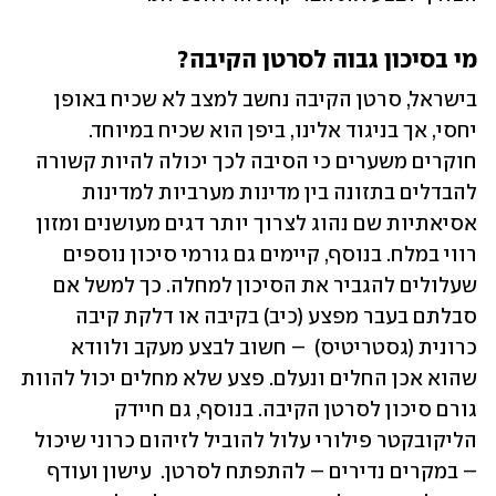
מי בסיכון גבוה לסרטן הקיבה? 
בישראל, סרטן הקיבה נחשב למצב לא שכיח באופן 
יחסי, אך בניגוד אלינו, ביפן הוא שכיח במיוחד. 
חוקרים משערים כי הסיבה לכך יכולה להיות קשורה 
להבדלים בתזונה בין מדינות מערביות למדינות 
אסיאתיות שם נהוג לצרוך יותר דגים מעושנים ומזון 
רווי במלח. בנוסף, קיימים גם גורמי סיכון נוספים 
שעלולים להגביר את הסיכון למחלה. כך למשל אם 
סבלתם בעבר מפצע (כיב) בקיבה או דלקת קיבה 
כרונית (גסטריטיס)  – חשוב לבצע מעקב ולוודא 
שהוא אכן החלים ונעלם. פצע שלא מחלים יכול להוות 
גורם סיכון לסרטן הקיבה. בנוסף, גם חיידק 
הליקובקטר פילורי עלול להוביל לזיהום כרוני שיכול 
– במקרים נדירים – להתפתח לסרטן.  עישון ועודף 