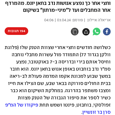
וחצי אחר כך נפצע אנושות נדב בחאן יונס. מהמרדף
אחר המחבלים ועד ל"מיני-מרתון" בשיקום
אריאלה איילון
| פורסם:
03.04.24 | 04:06
194 תגובות
כשלושה חודשים וחצי אחרי שצוות הטנק שלו (פלוגת 
וולקן בגדוד 77) התמודד מול עשרות מחבלי נוחבה 
וחיסל אותם בירי ובדריסה ב-7 באוקטובר, נפצע 
סמ"ר נדב בוחבוט באופן אנוש בחאן יונס. הוא חובר 
במשך שבוע למכונת אקמו המדמה פעולת לב-ריאה 
בבית החולים סורוקה בבאר שבע, שם הצילו את חייו 
ומצבו משתפר בהדרגה. במחלקת השיקום הוא כבר 
כשיר לספר את סיפור הגבורה של הטנק מצוות 
זפולסקי, בוחבוט, פינטו ושמש תחת 
פיקודו של המ"פ 
סרן בר זונשיין
. 