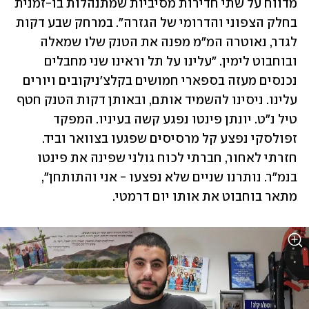
מדווח על שתי חדירות מסיביות שמתנהלות בו-זמנית 
בחלק הצפוני והדרומי של הגזרה". במרחק שבע דקות 
לגדר, נאוטרה המ"מ מפנה את הטנק שלו שמאלה 
ובוחבוט לימין. "עלינו על תל וראינו שני מחבלים 
נכנסים מעזה בספארי חמושים בקלצ'ניקובים ויורים 
עלינו. ניסינו להשמיד אותם, ובאותן דקות הטנק חטף 
טיל נ"ט. יונתן פינטו נפגע קשה בעיניו. המפקד 
זפולסקי נפצע קל מרסיסים שפגעו בצוואר וביד. 
חזרתי לאחור, חברתי לכוח גולני שפינה את פינטו 
בנמ"ר. נותרנו שניים שלא נפצעו - אני והתותחן", 
מתאר בוחבוט את אותו יום דרמטי.  