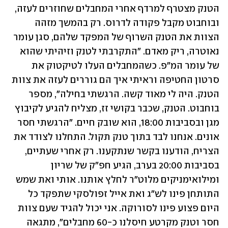
הטנק מצטרף למרדף אחרי המחבלים שחוזרים לעזה, 
ובוחבוט מקבל פקודה לדרוס. רק בהמשך מזהה 
הצוות את הטנק השרוף של המפקד שלהם, סגן עומר 
נאוטרה, ריק מאדם. "התקרבתי לטנק וזיהיתי שהוא 
של עומר המ"פ. כשהמחבלים העלו לטיקטוק את 
סרטון החטיפה וראיתי איך הם גוררים לעזה את צוות 
הטנק. היה לי מאוד קשה. הרגשתי בחילה", מספר 
בוחבוט. הטנק, שכבר בקושי זז, מצליח להגיע לקיבוץ 
מגן ובסביבות 18:00, הוא שובק חיים. "הרגשתי חסר 
אונים. אנחנו לבד בתוך טנק תקול. התחלנו לצודד את 
הצריח, הודענו בקשר שנתקענו. רק אחרי שעתיים, 
בסביבות 20:00 בערב, הגיע חפ"ק של שריון 
ומילואימניקים מלוט"ר לחלץ אותנו. אותי ואת שמש 
התותחן פינו לש"ג ואת אייל זפולסקי שתפקד כל 
היום פצוע פינו לסורוקה. אני יכול להגיד שעם צוות 
חסר וטנק מקרטע חיסלנו כ-60 מחבלים", מתגאה 