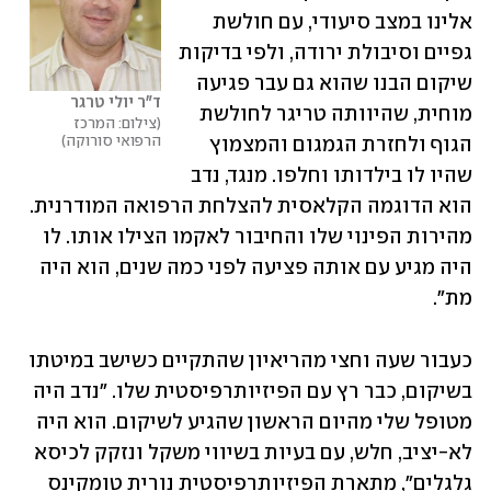
אלינו במצב סיעודי, עם חולשת 
גפיים וסיבולת ירודה, ולפי בדיקות 
שיקום הבנו שהוא גם עבר פגיעה 
ד"ר יולי טרגר
מוחית, שהיוותה טריגר לחולשת 
צילום: המרכז 
הרפואי סורוקה
הגוף ולחזרת הגמגום והמצמוץ 
שהיו לו בילדותו וחלפו. מנגד, נדב 
הוא הדוגמה הקלאסית להצלחת הרפואה המודרנית. 
מהירות הפינוי שלו והחיבור לאקמו הצילו אותו. לו 
היה מגיע עם אותה פציעה לפני כמה שנים, הוא היה 
מת". 
כעבור שעה וחצי מהריאיון שהתקיים כשישב במיטתו 
בשיקום, כבר רץ עם הפיזיותרפיסטית שלו. "נדב היה 
מטופל שלי מהיום הראשון שהגיע לשיקום. הוא היה 
לא-יציב, חלש, עם בעיות בשיווי משקל ונזקק לכיסא 
גלגלים", מתארת הפיזיותרפיסטית נורית טומקינס 