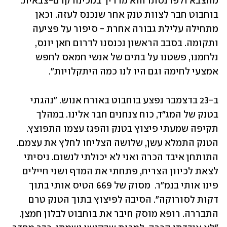
מהצבא ולפרנסתו הוא מדריך במכינה קדם-צבאית. 
בוחבוט חבר לצוות טנק אחר שנכנס לעזה. וכאן 
מתחילה עלילת גבורה אחרת - סיפור על פציעה 
ותקומה. בסבב הראשון נכנסנו לדרום חאן יונס, 
נלחמנו, פשטנו על בתים של אנשי חמאס לחפש 
אמצעי לחימה וגם היו לנו כמה היתקלויות".
ב-23 בדצמבר נפצע בוחבוט באורח אנוש. "נהגתי 
בטנק של המג"ד, כוח צנחנים חבר אלינו. במהלך 
תקיפה שמעתי פיצוץ בטנק והפגז עצמו התפוצץ. 
הטנק התמלא עשן, שלושה הצליחו לחלץ את עצמם. 
התותחן איבד הכרה ואני לא יכולתי לנשום. ניסיתי 
לצאת לכיוון הצריח, פתחתי את המדף ושני חיילים 
פינו אותי בנמ"ר.  מסוק של 669 הטיס אותי בתוך 
דקות לסורוקה". הסיבה לפיצוץ בתוך הטנק טרם 
התבררה. רופא מוסק חיבר את בוחבוט לבלון חמצן. 