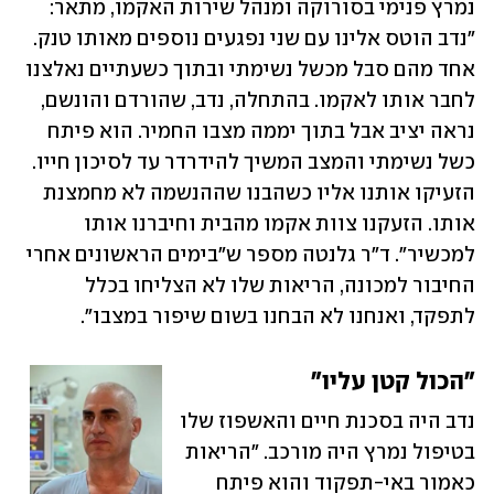
נמרץ פנימי בסורוקה ומנהל שירות האקמו, מתאר: 
"נדב הוטס אלינו עם שני נפגעים נוספים מאותו טנק. 
אחד מהם סבל מכשל נשימתי ובתוך כשעתיים נאלצנו 
לחבר אותו לאקמו. בהתחלה, נדב, שהורדם והונשם, 
נראה יציב אבל בתוך יממה מצבו החמיר. הוא פיתח 
כשל נשימתי והמצב המשיך להידרדר עד לסיכון חייו. 
הזעיקו אותנו אליו כשהבנו שההנשמה לא מחמצנת 
אותו. הזעקנו צוות אקמו מהבית וחיברנו אותו 
למכשיר". ד"ר גלנטה מספר ש"בימים הראשונים אחרי 
החיבור למכונה, הריאות שלו לא הצליחו בכלל 
לתפקד, ואנחנו לא הבחנו בשום שיפור במצבו". 
"הכול קטן עליו"
נדב היה בסכנת חיים והאשפוז שלו 
בטיפול נמרץ היה מורכב. "הריאות 
כאמור באי-תפקוד והוא פיתח 