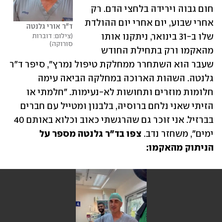
חום גבוה וירידה בלחצי הדם. רק 
אחרי שבוע, יום אחרי יום ההולדת 
ד"ר אורי גלנטה
שלו ב-31 בינואר, ניתקנו אותו 
צילום: דוברות 
סורוקה
מהאקמו ורק בתחילת החודש 
שעבר הוא השתחרר ממחלקת טיפול נמרץ", סיפר ד"ר 
גלנטה. השהות הארוכה במחלקה הביאה עימה 
חלומות מוזרים ותחושות לא-נעימות. "חלמתי או 
הזיתי שאני נלחם ברוסיה, בלבנון ומטייל עם חברים 
בברזיל. אני זוכר גם שהרגשתי כאוב וכלוא באותם 40 
ימים", משחזר נדב. 
צפו בד"ר גלנטה מספר על 
הניתוק מהאקמו: