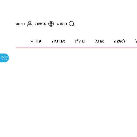
חיפוש
נגישות
כניסה
עוד
לאשה
אוכל
נדל"ן
אנרגיה