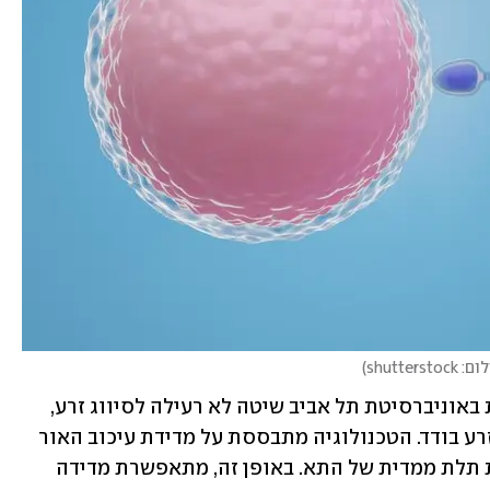
 shutterstock
)
בשנים האחרונות פיתחה קבוצה מחקרית באוניברסיטת תל אביב שיטה לא רעילה לסיווג זרע, 
המבוססת על AI ומאפשרת להעריך תא זרע בודד. הטכנולוגיה מתבססת על מדידת עיכוב האור 
שחודר דרך התא ותרגומה למפת צפיפות תלת ממדית של התא. באופן זה, מתאפשרת מדידה 