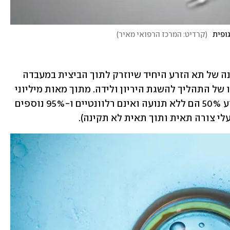
ופית
(
קרדיט: המרכז הרפואי מאיר
)
בגלל שיש מיליוני תאי זרע, הבחירה הנכונה של תא הזרע היחיד שיוזרק לתוך הביצית במעבדה 
היא צעד מכריע להצלחת ההפריה ובסופו של התהליך להשגת היריון ולידה. מתוך מאות מיליוני 
תאי הזרע מתוכם נעשית הבחירה, בממוצע 50% הם ללא תנועה ואינם רלוונטיים ו-95% נוספים 
לי צורה תאית ותוך תאית לא תקינה). 