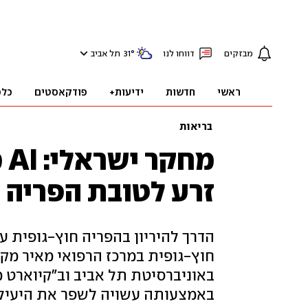
מבזקים
דווחו לנו
°
31
תל אביב
ראשי
חדשות
ידיעות+
פודקאסטים
כלכ
בריאות
מח
זרע לטובת הפריה 
הדרך להיריון בהפריה חוץ-גופית 
חוץ-גופית במרכז הרפואי מאיר מק
באוניברסיטת תל אביב וב"קיוארט 
באמצעותה עשויה לשפר את היעילו