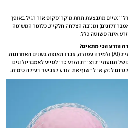
בחירת תאי הזרע כיום מתוך תאי הזרע הרלוונטיים מתבצעת תחת מיקרוסקופ אור רגיל באופן 
ידני וסובייקטיבי על ידי עובדי המעבדה (אמבריולוגים) ומניבה הצלחה חלקית. כלומר המשימה 
רע אינה פשוטה כלל. 
רת הזרע הכי מתאים?
טכנולוגיות מתפתחות, כמו בינה מלאכותית (AI) ולמידה עמוקה, צברו תאוצה בשנים האחרונות. 
טכנולוגיות אלו יכולות להעריך פרמטרים של תנועתיות וצורת הזרע כדי לסייע לאמבריולוגים 
גרום לנזק או לחשוף את הזרע לצביעה רעילה כימית. 