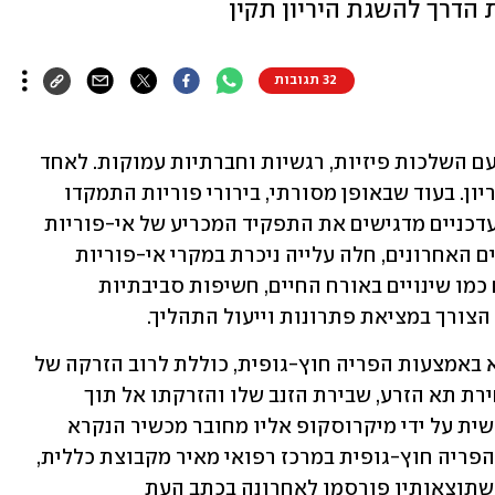
הדרך להשגת היריון תקין
32 תגובות
אי-פוריות היא דאגה בריאותית עולמית עם השלכות פיזיות, רגשיות וחברתיות עמוקות. לאחד 
מתוך שישה זוגות בעולם קיימת בעיית פריון. בעוד שבאופן מסורתי, בירורי פוריות התמקדו 
לעתים קרובות בגורמים נשיים, מחקרים עדכניים מדגישים את התפקיד המכריע של אי-פוריות 
גברית בסוגיה מורכבת זו. במהלך העשורים האחרונים, חלה עלייה ניכרת במקרי אי-פוריות 
מדווחים של גברים ברחבי העולם. גורמים כמו שינויים באורח החיים, חשיפות סביבתיות 
הצורך במציאת פתרונות וייעול התהליך. 
אחת השיטות היעילות להשגת היריון היא באמצעות הפריה חוץ-גופית, כוללת לרוב הזרקה של 
תא זרע בודד לתוך הביצית. שיטה זו, לבחירת תא הזרע, שבירת הזנב שלו והזרקתו אל תוך 
הביצית נקראת מיקרומניפולציה והיא נעשית על ידי מיקרוסקופ אליו מחובר מכשיר הנקרא 
מיקרומניפולטור. מחקר שנערך ביחידה להפריה חוץ-גופית במרכז רפואי מאיר מקבוצת כללית, 
בהובלת פרופ' אמיר ויזר, מנהל היחידה, ושתוצאותיו פורסמו לאחרונה בכתב העת 