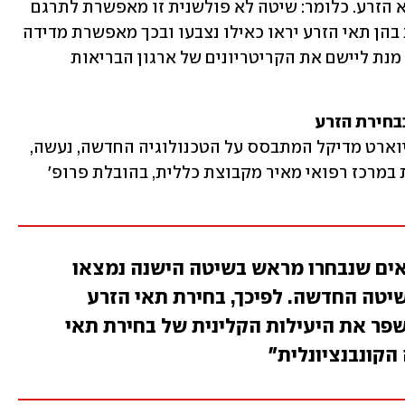
אוטומטית של הרכיבים המצויים בתוך תא הזרע. כלומר: שיטה לא פולשנית זו מאפשרת לתרגם 
תמונות של תאי זרע לא צבועים לתמונות בהן תאי הזרע יראו כאילו נצבעו ובכך מאפשרת מדידה 
של תוך-הזרע והאיברים הנמצאים בו, על מנת ליישם את הקריטריונים של ארגון הבריאות 
בחירת הזרע
כדי לבחון את המכשיר שפותח בחברת קיוארט מדיקל המתבסס על הטכנולוגיה החדשה, נעשה, 
כאמור, מחקר ביחידה להפריה חוץ-גופית במרכז רפואי מאיר מקבוצת כללית, בהובלת פרופ' 
פתיע, רק 19% מהתאים שנבחרו מראש בשיטה הישנה נמצאו
בשיטה החדשה. לפיכך, בחירת תאי הזרע
שפר את היעילות הקלינית של בחירת תאי
הקונבנציונלית"