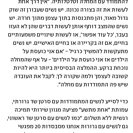
להתמודד עם המחלה וטלטלותיה. "אין דרך אחת 
לעשות את זה בצורה נכונה. יש נשים שעבורן זה שוק 
גדול מאוד, והן מתכנסות בתוך עצמן מתוך חרדה. יש 
נשים שהמצב דוחף אותן לעשות דברים שהן לא העזו 
בעבר, 'כל עוד אפשר', או לעשות שינויים משמעותיים 
בחיים, אם זה בקריירה או בחיים האישיים. יש נשים 
מתעקשות להמשיך כרגיל - 'אם אני כועסת על 
הילדים אז אני כועסת על הילדים' - על אף שהמחלה 
נוכחת ברקע. ההמלצה הבסיסית ביותר היא להיות 
קשובה לעצמך ולמה שקורה לך. לקבל את העובדה 
שיש פה התמודדות עם מחלה".
כדי לסייע לנשים המתמודדות עם סרטן שד גרורתי, 
עמותת "אחת מתשע" מציעה מגוון שירותי תמיכה 
רגשית ללא תשלום. "כמו לנשים עם סרטן שד ראשוני, 
גם לנשים עם גרורות אנחנו מסבסדות 20 מפגשי 