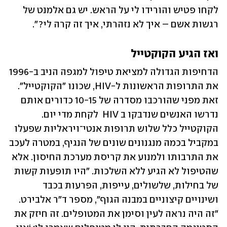
לקחו פטיש והורידו לי על הראש. יש גם אלמנט של 
רגשות אשם – איך לא נזהרתי, איך זה קרה לי?".
ואז הגיע הקוקטייל
הדחיפות הגדולה למציאת טיפול למגפה הניב ב-1996 
את התרופות הראשונות ל-HIV, שכונו "הקוקטייל". 
זאת מפני שהורכבו מסדרה של 10-15 כדורים אותם 
נדרשו האנשים שנדבקו ב HIV  לקחת מדי יום. 
הקוקטייל כלל שלוש תרופות אנטי־ויראליות שפעלו 
במקביל בכמה מנגנונים שונים של הנגיף, במטרה לעכב 
את התרבותו ולמנוע את קריסת מערכת החיסון. אלא 
שהטיפול לא הגיע ללא השלכות. "היו תופעות קשות 
של בחילות, שלשולים, עייפות, הפרעות בכבד 
ושינויים קיצוניים במבנה הגוף", מספר ד"ר אלבירט. 
"זה היה נראה לעין וסימן את המטופלים. זה חיזק את 