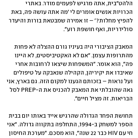
הלהט״בית, אתה מרגיש לפעמים מודר. באתרי 
הכרויות אנשים אומרים לי 'מה אתה עושה פה, באת 
להפיץ מחלות?' – זו אמירה שמבטאת בורות והיעדר 
סולידריות, ואף חושפת רוע".
המאבק הציבורי היה בעיניו גורם ההצלה לא פחות 
מהתרופות עצמן. "אם לא האקטיביסטים, לא היינו 
פה", הוא אומר. "המשפחות שיצאו לרחובות אחרי 
שאיבדו את יקיריהן, הקהילה שנאבקה על טיפולים 
ועל נראות – בזכותם הגענו למקום הזה. גם בארץ, אני 
גאה שהובלתי את המאבק להכניס את ה-PREP לסל 
הבריאות. זה מציל חיים".
תחושת הפחד הגדולה שהרגיש אייד באותו יום בבית 
הספר למשחק ב-1994, התחלפה בתקווה גדולה. "אני 
חי עם HIV כבר 22 שנה", הוא מסכם. "מערכת החיסון 