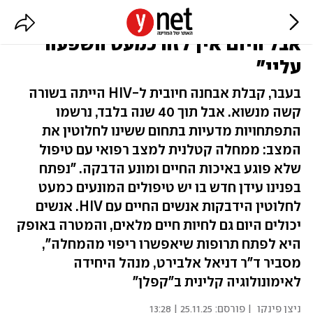
"פעם הייתי בטוח שזה גזר דין מוות,
אבל היום אין לזה כמעט השפעה
עליי"
בעבר, קבלת אבחנה חיובית ל-HIV הייתה בשורה
קשה מנשוא. אבל תוך 40 שנה בלבד, נרשמו
התפתחויות מדעיות בתחום ששינו לחלוטין את
המצב: ממחלה קטלנית למצב רפואי עם טיפול
שלא פוגע באיכות החיים ומונע הדבקה. "נפתח
בפנינו עידן חדש בו יש טיפולים המונעים כמעט
לחלוטין הידבקות אנשים החיים עם HIV. אנשים
יכולים היום גם לחיות חיים מלאים, והמטרה באופק
היא לפתח תרופות שיאפשרו ריפוי מהמחלה",
מסביר ד"ר דניאל אלבירט, מנהל היחידה
לאימונולוגיה קלינית ב"קפלן"
ניצן פינקו
| פורסם:
25.11.25 | 13:28