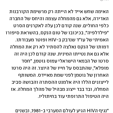
האימה שחש אייד לא הייתה רק מרשימת הקורבנות 
האדירה, אלא גם מהמחלה עצמה והיחס של החברה 
כלפי החולים. שנה קודם לכן עלה לאקרנים הסרט 
"פילדלפיה", בכיכובו של טום הנקס, בהשראת סיפורו 
האמיתי של עו"ד שנדבק ב-HIV ופוטר מעבודתו. 
דמותו של הנקס נאלצה להסתיר לא רק את המחלה 
אלא גם את נטייתו המינית. שנה קודם לכן היה זה 
סרטו של הבמאי הישראלי עמוס גוטמן, "חסד 
מופלא", שהתבסס על חייו של היוצר. זה היה סרטו 
האחרון של גוטמן לפני שמת מאיידס. המשותף 
לייצוגים הללו היה אלמנט ההסתרה והבושה סביב 
המחלה, ובד בבד ייצוג מבהיל של מהלך המחלה. אז 
היה הטיפול התרופתי עוד בחיתוליו. 
"נגיף הHIV הגיע לעולם המערבי ב-1981, ובשנים 