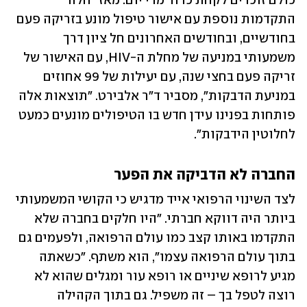
כולם זוכרים לקחת כדור מדי יום. מאז ״חלה 
התקדמות נוספת עם אישור טיפול מונע בזריקה פעם 
בחודשיים, ובחודשים האחרונים חל ציון דרך 
משמעותי במניעה של מחלת ה-HIV, עם האישור של 
זריקה פעם בחצי שנה, עם יעילות של 99 אחוזים 
במניעת הדבקות״, מסביר ד״ר אלבירט. ״תוצאות אלה 
פותחות בפנינו עידן חדש בו הטיפולים מונעים כמעט 
לחלוטין הידבקות״.
החברה לא הדביקה את הפער
לצד השינוי הרפואי אייד מדגיש כי הקושי המשמעותי 
ביותר היה דווקא חברתי. "היו חלקים בחברה שלא 
התקדמו באותו קצב כמו עולם הרפואה, ולפעמים גם 
בתוך עולם הרפואה עצמו", הוא משתף. "כשאתה 
מגיע לרופא שיניים או רופא עור ומגלים שהוא לא 
רוצה לטפל בך – זה משפיל. גם בתוך הקהילה 