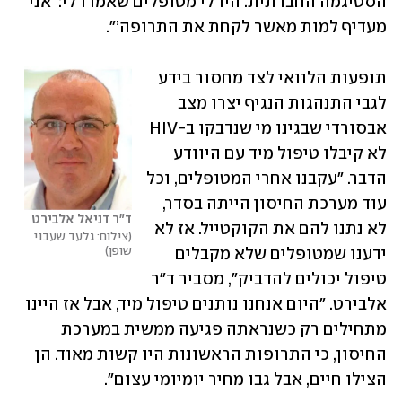
הסטיגמה החברתית. היו לי מטופלים שאמרו לי: ‘אני 
מעדיף למות מאשר לקחת את התרופה’".
תופעות הלוואי לצד מחסור בידע 
לגבי התנהגות הנגיף יצרו מצב 
אבסורדי שבגינו מי שנדבקו ב-HIV 
לא קיבלו טיפול מיד עם היוודע 
הדבר. "עקבנו אחרי המטופלים, וכל 
עוד מערכת החיסון הייתה בסדר, 
ד"ר דניאל אלבירט
לא נתנו להם את הקוקטייל. אז לא 
צילום: גלעד שעבני 
שופן
ידענו שמטופלים שלא מקבלים 
טיפול יכולים להדביק", מסביר ד"ר 
אלבירט. "היום אנחנו נותנים טיפול מיד, אבל אז היינו 
מתחילים רק כשנראתה פגיעה ממשית במערכת 
החיסון, כי התרופות הראשונות היו קשות מאוד. הן 
הצילו חיים, אבל גבו מחיר יומיומי עצום".