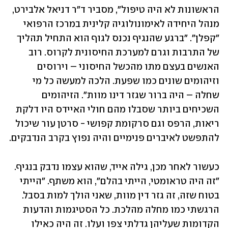
הראשונות לא היה טיפול", מסביר ד"ר דניאל אלבירט, 
מנהל היחידה לאימונולוגיה קלינית במרכז הרפואי 
"קפלן". "ברגע שהנגיף נכנס לגוף הוא התחיל תהליך 
של התרבות וגרם למערכת החיסונית לקרוס. רוב 
האנשים בעצם מתו מהכשל החיסוני – וירוסים 
וזיהומים שונים כמו שפעת. הלכה למעשה כל מי 
שחלה – היה ברור שגזר דינו מוות". הזיהומים 
השכיחים ביותר שסבלו מהם חולי האיידס היו דלקת 
ריאות, הרפס וגם סרקומת קפושי - סרטן עור שיכול 
להתפשט לאיברים פנימיים והיה נפוץ בקרב הנדבקים. 
כעשור לאחר מכן, גילה אייד, שהוא עצמו נדבק בנגיף. 
"זה היה טראומטי, הייתי בהלם", הוא משתף. "הייתי 
בטוח שזה, זה גזר דין מוות, שאני הולך למות בסבל. 
הרגשתי כמו מחלה מהלכת. כל הסטיגמות והדעות 
הקדומות שעליהן גדלתי צפו ועלו. זה היה כאילו 