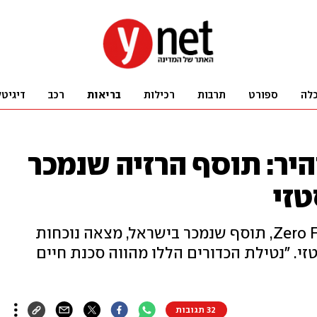
לה
ספורט
תרבות
רכילות
בריאות
רכב
דיגיטל
יר: תוסף הרזיה שנמכר
זי
בדיקת מעבדה שנעשתה לכדורי Zero Fat, תוסף שנמכר בישראל, מצאה נוכחות
י. "נטילת הכדורים הללו מהווה סכנת חיים
32 תגובות