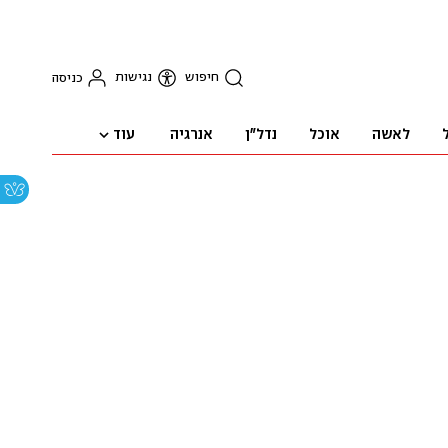
חיפוש
נגישות
כניסה
עוד
לאשה
אוכל
נדל"ן
אנרגיה