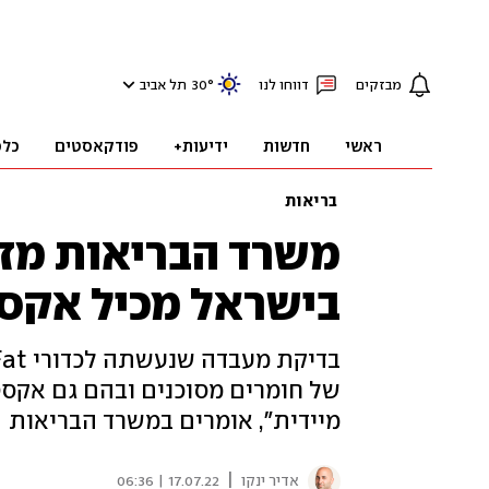
מבזקים
דווחו לנו
°
30
תל אביב
ראשי
חדשות
ידיעות+
פודקאסטים
כלכ
בריאות
משרד הבריאות מזה
בישראל מכיל אקסט
של חומרים מסוכנים ובהם גם אקסטז
מיידית", אומרים במשרד הבריאות
|
אדיר ינקו
17.07.22 | 06:36