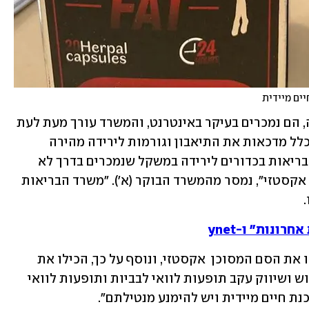
בדומה לכדורים אחרים המיועדים להרזיה, הם נמכרים בעיקר באינטרנט, והמשרד עורך מעת לעת 
בדיקות על מגוון המוצרים הללו, שבדרך כלל מדכאות את התיאבון וגורמות לירידה מהירה 
במשקל. "בבדיקות מעבדה שערך משרד הבריאות בכדורים לירידה במשקל שנמכרים בדרך לא 
חוקית התגלו חומרים מסוכנים ובכלל זה אקסטזי", נמסר מהמשרד הבוקר (א'). "משרד הבריאות 
"בדיקת מעבדה הראתה כי הכדורים הכילו את הסם המסוכן  אקסטזי, ונוסף על כך, הכילו את 
החומר הפעיל סיבוטראמין שנאסר לשימוש ושיווק עקב תופעות לוואי לבביות ותופעות לוואי 
ת חיים מיידית ויש להימנע מנטילתם". 