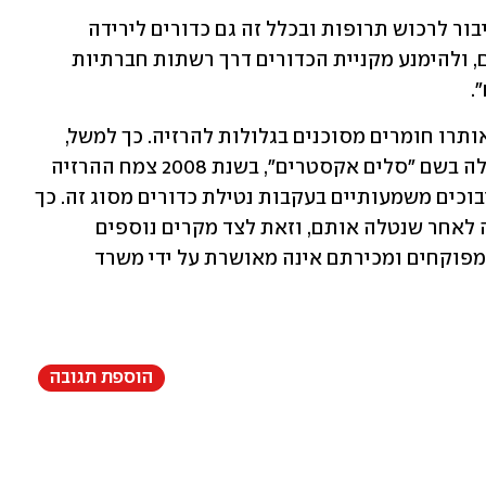
עוד הוסיפו כי "משרד הבריאות קורא לציבור לרכוש תרופות ובכלל זה גם כדורים לירידה 
במשקל רק בבתי מרקחת ורשתות הפארם, ולהימנע מקניית הכדורים דרך רשתות חברתיות 
.
בעבר אירעו מספר אירועים דומים, בהם אותרו חומרים מסוכנים בגלולות להרזיה. כך למשל, 
בשנת 2016 אותרו חומרים מסוכנים בגלולה בשם "סלים אקסטרים", בשנת 2008 צמח ההרזיה 
הודיה נאסר לשימוש ובעבר נרשמו גם סיבוכים משמעותיים בעקבות נטילת כדורים מסוג זה. כך 
למשל, בשנת 2010 לקתה בת 17 בפסיכוזה לאחר שנטלה אותם, וזאת לצד מקרים נוספים 
שהתרחשו לאחר נטילת הכדורים שאינם מפוקחים ומכירתם אינה מאושרת על ידי משרד 
הוספת תגובה