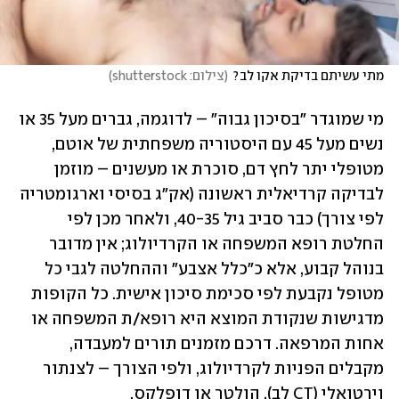
מתי עשיתם בדיקת אקו לב?
(
צילום: shutterstock
)
מי שמוגדר "בסיכון גבוה" – לדוגמה, גברים מעל 35 או 
נשים מעל 45 עם היסטוריה משפחתית של אוטם, 
מטופלי יתר לחץ דם, סוכרת או מעשנים – מוזמן 
לבדיקה קרדיאלית ראשונה (אק"ג בסיסי וארגומטריה 
לפי צורך) כבר סביב גיל 40-35, ולאחר מכן לפי 
החלטת רופא המשפחה או הקרדיולוג; אין מדובר 
בנוהל קבוע, אלא כ"כלל אצבע" וההחלטה לגבי כל 
מטופל נקבעת לפי סכימת סיכון אישית. כל הקופות 
מדגישות שנקודת המוצא היא רופא/ת המשפחה או 
אחות המרפאה. דרכם מזמנים תורים למעבדה, 
מקבלים הפניות לקרדיולוג, ולפי הצורך – לצנתור 
וירטואלי (CT לב), הולטר או דופלקס. 