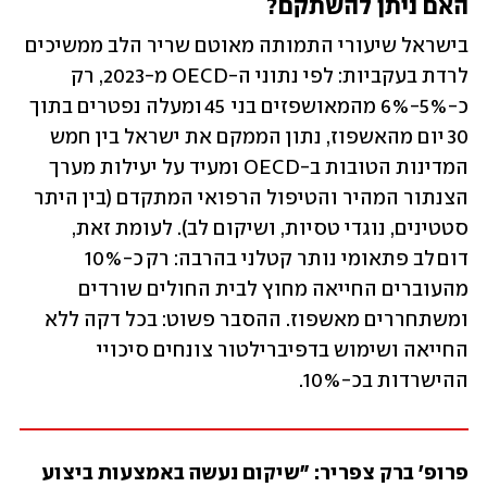
האם ניתן להשתקם?
בישראל שיעורי התמותה מאוטם שריר הלב ממשיכים 
לרדת בעקביות: לפי נתוני ה-OECD מ-2023, רק 
כ-5%-6% מהמאושפזים בני  45 ומעלה נפטרים בתוך 
30 יום מהאשפוז, נתון הממקם את ישראל בין חמש 
המדינות הטובות ב-OECD ומעיד על יעילות מערך 
הצנתור המהיר והטיפול הרפואי המתקדם (בין היתר 
סטטינים, נוגדי טסיות, ושיקום לב). לעומת זאת, 
דום לב פתאומי נותר קטלני בהרבה: רק כ-10% 
מהעוברים החייאה מחוץ לבית החולים שורדים 
ומשתחררים מאשפוז. ההסבר פשוט: בכל דקה ללא 
החייאה ושימוש בדפיברילטור צונחים סיכויי 
ההישרדות בכ-10%.
פרופ' ברק צפריר: "שיקום נעשה באמצעות ביצוע 