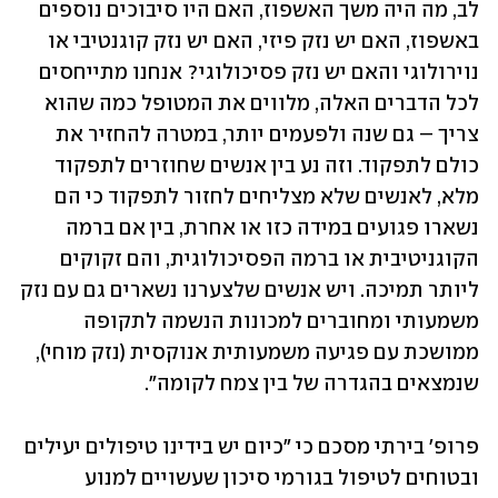
לב, מה היה משך האשפוז, האם היו סיבוכים נוספים 
באשפוז, האם יש נזק פיזי, האם יש נזק קוגנטיבי או 
נוירולוגי והאם יש נזק פסיכולוגי? אנחנו מתייחסים 
לכל הדברים האלה, מלווים את המטופל כמה שהוא 
צריך – גם שנה ולפעמים יותר, במטרה להחזיר את 
כולם לתפקוד. וזה נע בין אנשים שחוזרים לתפקוד 
מלא, לאנשים שלא מצליחים לחזור לתפקוד כי הם 
נשארו פגועים במידה כזו או אחרת, בין אם ברמה 
הקוגניטיבית או ברמה הפסיכולוגית, והם זקוקים 
ליותר תמיכה. ויש אנשים שלצערנו נשארים גם עם נזק 
משמעותי ומחוברים למכונות הנשמה לתקופה 
ממושכת עם פגיעה משמעותית אנוקסית (נזק מוחי), 
שנמצאים בהגדרה של בין צמח לקומה".
פרופ' בירתי מסכם כי "כיום יש בידינו טיפולים יעילים 
ובטוחים לטיפול בגורמי סיכון שעשויים למנוע 