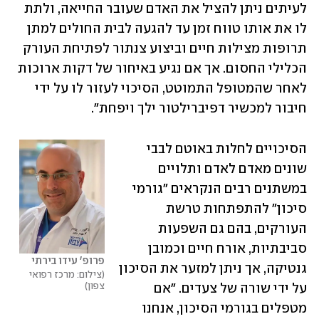
לעיתים ניתן להציל את האדם שעובר החייאה, ולתת 
לו את אותו טווח זמן עד להגעה לבית החולים למתן 
תרופות מצילות חיים וביצוע צנתור לפתיחת העורק 
הכלילי החסום. אך אם נגיע באיחור של דקות ארוכות 
לאחר שהמטופל התמוטט, הסיכוי לעזור לו על ידי 
חיבור למכשיר דפיברילטור ילך ויפחת".
הסיכויים לחלות באוטם לבבי 
שונים מאדם לאדם ותלויים 
במשתנים רבים הנקראים "גורמי 
סיכון" להתפתחות טרשת 
העורקים, בהם גם השפעות 
סביבתיות, אורח חיים וכמובן 
פרופ' עידו בירתי
גנטיקה, אך ניתן למזער את הסיכון 
צילום: מרכז רפואי 
צפון
על ידי שורה של צעדים. "אם 
מטפלים בגורמי הסיכון, אנחנו 