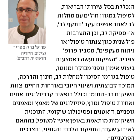
הנכללת בסל שירותי הבריאות, 
לטיפול במגוון חולים עם מחלות 
לב לאחר אשפוז עקב 'התקף לב', 
אי-ספיקת לב, וכן התערבות 
פולשנית כגון צנתור טיפולי או 
פרופ' ברק צפריר
ניתוח מעקפים", מסביר פרופ' 
צילום: הקריה 
הרפואית רמב"ם
צפריר. "השיקום נעשה באמצעות 
ביצוע אימון גופני מבוקר ומנוטר, 
טיפול בגורמי הסיכון למחלות לב, חינוך והדרכה, 
תמיכה קבוצתית ושינוי חיובי באורחות החיים. צוות 
השיקום רב-תחומי וכולל רופאים קרדיולוגים, אחים 
ואחיות טיפול נמרץ, פיזיולוגים של מאמץ ומאמנים 
גופניים, דיאטנים ופסיכולוג שיקומי. התוכנית 
השיקומית מותאמת באופן אישי למטופל, בהתאם 
לאירוע שעבר, התפקוד הלבבי והגופני, והצרכים 
הפרטניים".