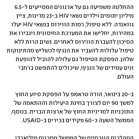
ההחלטה משפיעה גם על ארגונים המסייעים ל-6.5 
מיליון יתומים וילדים נשאי HIV ב-23 מדינות, ציין 
גוואנדה. ללא טיפול, רמות הווירוס בנשאי HIV יעלו 
במהירות, יחלישו את המערכת החיסונית ויגבירו את 
הסיכון להעברת הווירוס לאחרים. נשים הרות ללא 
טיפול עלולות להעביר את הנגיף לכשליש מהתינוקות 
שלהן. הפסקת הטיפול גם עלולה להוביל להופעת 
זנים עמידים של הנגיף, שיכולים להתפשט ברחבי 
העולם.
ב-20 בינואר, הורה טראמפ על הפסקת סיוע החוץ 
למשך 90 יום לצורך בחינת היעילות וההתאמה של 
התוכניות למדיניות החוץ של ארצות הברית. בנוסף, 
הממשל השעה כ-60 פקידים בכירים ב-USAID.
המהלכים הנוכחיים של הממשל מסכנים מיליארדי 