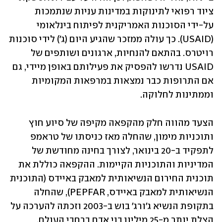
ציוד רפואי לתינוקות במדינות עניות שנתמכות 
על-ידי הסוכנות האמריקנית לפיתוח בינלאומי 
(USAID). כך עולה ממזכר שהגיע היום (ג') לידי סוכנות 
רויטרס. בהתאם להנחיות, ארגונים ושותפים של 
USAID נדרשו להפסיק את פעילותם באופן מיידי, גם 
אם התרופות כבר נמצאות במרפאות המקומיות 
וממתינות לחלוקה. 
הצעד מהווה חלק מהקפאה מקיפה של סיוע חוץ 
ותוכניות מימון, שהחלה מאז כניסתו של טראמפ 
לתפקיד ב-20 בינואר, לצורך בחינה מחודשת של 
המדיניות והתוכניות הקיימות. ההקפאה כוללת את 
תוכנית החירום הנשיאותית למאבק באיידס (התוכנית 
הנשיאותית למאבק באיידס, PEPFAR), שהחלה 
בתקופת הנשיא ג'ורג' בוש ב-2003 וזכתה להערכה על 
הצלת יותר מ-25 מיליון בני אדם ברחבי העולם.