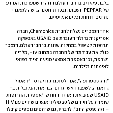
בלבד. פקידים ברחבי העולם הוזהרו שמערכות המידע 
של PEPFAR יושבתו, ובכך תיחסם הגישה למאגרי 
נתונים, דוחות וכלים אנליטיים.
אחד המזכרים נשלח לחברת Chemonics, חברה 
אמריקנית גדולה העובדת עם USAID באספקת 
תרופות לטיפול במחלות שונות ברחבי העולם. המזכר 
כולל את עבודתה של החברה בתחום HIV, מלריה 
ושחפת, וכן באספקת אמצעי מניעה וציוד רפואי 
לאימהות ולילדים. 
"זו קטסטרופה", אמר לסוכנות רויטרס ד"ר אטול 
גוואנדה, לשעבר ראש תחום הבריאות הגלובלית ב-
USAID שעזב את הארגון החודש. "אספקת התרופות 
שומרת על חייהם של 20 מיליון אנשים שחיים עם HIV 
– וזה נפסק היום". לדבריו, גם שותפים נוספים קיבלו 