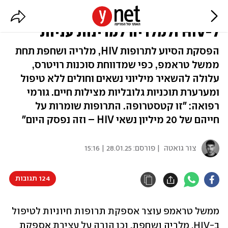
דיווח: טראמפ עצר אספקת תרופות
ל-HIV ולמלריה למדינות עניות
הפסקת הסיוע לתרופות HIV, מלריה ושחפת תחת
ממשל טראמפ, כפי שמדווחת סוכנות רויטרס,
עלולה להשאיר מיליוני נשאים וחולים ללא טיפול
ומערערת תוכניות גלובליות מצילות חיים. גורמי
רפואה: "זו קטסטרופה. התרופות שומרות על
חייהם של 20 מיליון נשאי HIV – וזה נפסק היום"
צור גואטה
| פורסם:
28.01.25 | 15:16
124 תגובות
ממשל טראמפ עוצר אספקת תרופות חיוניות לטיפול 
ב-HIV, מלריה ושחפת, וכן הורה על עצירת אספקת 