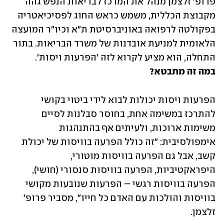
פרופ' זלצמן מנהל את המרכז לבריאות הנפש גהה 
מקבוצת הכללית, משמש כראש החוג לפסיכיאטריה 
בפקולטה לרפואה באוניברסיטת ת"א וכיו"ר המועצה 
הלאומית למניעת אובדנות של משרד הבריאות. בתור 
התחלה, הוא מציע לקרוא לזה 'הפרעות ויסות'.

במה זה מתבטא?
הפרעות ויסות יכולות לבוא לידי ביטוי בקושי 
להתרכז במשימה אחת, בחוסר סבלנות לסיים 
משימות ארוכות, ולעיתים אף בהתנהגות 
אימפולסיבית: "זה כולל הפרעה בוויסות של יכולת 
קשב, אבל גם הפרעה בוויסות מוטורי, 
היפראקטיביות, הפרעה בוויסות סנסורי (חושי), 
הפרעה בוויסות רגשי – הפרעות שנובעות מקושי 
בוויסות והולכות עם האדם כל חייו", מסביר פרופ' 
זלצמן.