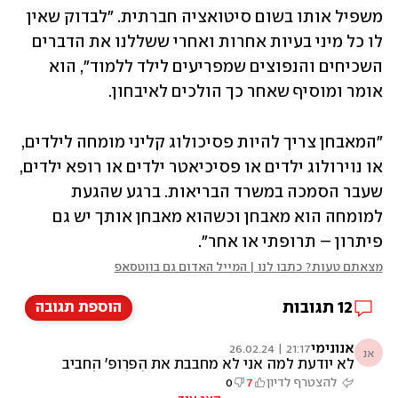
משפיל אותו בשום סיטואציה חברתית. "לבדוק שאין 
לו כל מיני בעיות אחרות ואחרי ששללנו את הדברים 
השכיחים והנפוצים שמפריעים לילד ללמוד", הוא 
אומר ומוסיף שאחר כך הולכים לאיבחון.
"המאבחן צריך להיות פסיכולוג קליני מומחה לילדים, 
או נוירולוג ילדים או פסיכיאטר ילדים או רופא ילדים, 
שעבר הסמכה במשרד הבריאות. ברגע שהגעת 
למומחה הוא מאבחן וכשהוא מאבחן אותך יש גם 
פיתרון – תרופתי או אחר".
מצאתם טעות? כתבו לנו | המייל האדום גם בווטסאפ
12
תגובות
הוספת תגובה
אנונימי
21:17 | 26.02.24
אנ
לא יודעת למה אני לא מחבבת את הפרופ' החביב
הזה. עונה בשיא הביטחון המופרז לכל שאלה, גם
להצטרף לדיון
7
0
אם היא בנושא שהוא לא מבין בו כלום. דיסלקסיה,