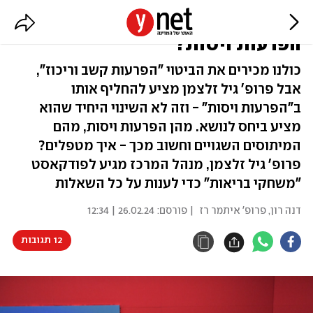
"הפרעות קשב וריכוז" או פשוט
הפרעות ויסות?
כולנו מכירים את הביטוי "הפרעות קשב וריכוז",
אבל פרופ' גיל זלצמן מציע להחליף אותו
ב"הפרעות ויסות" - וזה לא השינוי היחיד שהוא
מציע ביחס לנושא. מהן הפרעות ויסות, מהם
המיתוסים השגויים וחשוב מכך - איך מטפלים?
פרופ' גיל זלצמן, מנהל המרכז מגיע לפודקאסט
"משחקי בריאות" כדי לענות על כל השאלות
דנה רון, פרופ' איתמר רז
| פורסם:
26.02.24 | 12:34
12 תגובות