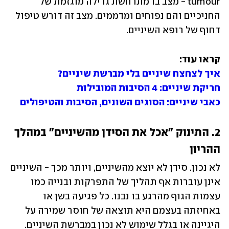
tumour - מצב בו מתרחשת גדילה מוגזמת של 
החניכיים והם נפוחים ומדממים. מצב זה דורש טיפול 
דחוף של רופא השיניים. 
קראו עוד:

איך לצחצח שיניים בלי מברשת שיניים?
חריקת שיניים: 4 הסיבות המובילות
כאבי שיניים: הסוגים השונים, הסיבות והטיפולים
2. התינוק "אכל את הסידן מהשיניים" במהלך 
ההריון 
לא נכון. סידן לא יוצא מהשיניים, ויותר מכך - השיניים 
אינן עוברות אף תהליך של התפרקות ובנייה כמו 
עצמות הגוף מהרגע בו נבנו. כל פגיעה בשן או 
באחיזתה בעצמם היא תוצאה של חוסר שמירה על 
היגיינה או בגלל שימוש לא נכון במברשת השיניים. 