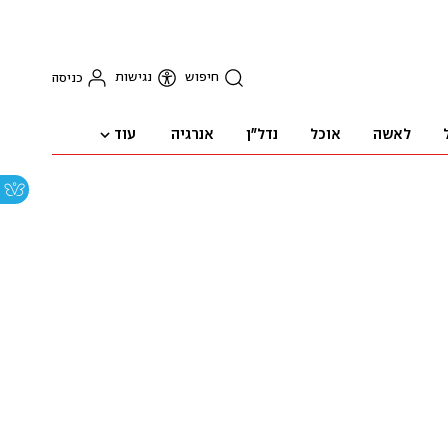
חיפוש
נגישות
כניסה
עוד
לאשה
אוכל
נדל"ן
אנרגיה