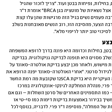
השחלה כוללים הפרעה בפעולות המעיים, בחילות, נפיחות בבטן ועוד. "צריך לזכור שהגיל 
הממוצע של החולות הוא מעל  60, למעט אצל נשאיות של מוטציה בגן BRCA" אומרת ד"ר 
רוזנגרטן "אלו לא תסמינים ספציפיים. הרבה פעמים נשים בגיל הזה מרגישות שהן עלו קצת 
במשקל, שיש להן ירידה בתאבון ואכן, למרבה הצער, מהסיבה הזו, רוב הנשים מאובחנות בשלב 
יכוי טוב יותר לריפוי מלא". 
בצע
כשאישה מפתחת תסמינים כמו נפיחות בבטן, בחילות וכדומה היא פונה בדרך לרופא המשפחה 
או לרופא מומחה כמו  גסטרואנטרולוג. בשלב מסוים היא תופנה לבדיקה גניקולוגית. בבדיקה 
הרופא ינסה לאתר מסה בשחלה באמצעות מישוש, ולאחר מכן יבצע בדיקת אולטרה-סאונד על 
מנת לברר האם יש סימנים שמראים חשד לגידול סרטני. "אחרי האולטרה-סאונד יפנה הרופא את 
המטופלת לבדיקת מרקרים בדם. הבדיקה העיקרית היא בדיקת 125CA שקובעת מה רמת החשד 
שמדובר בגידול סרטני", מסבירה ד"ר תמר פרי, מנהלת המחלקה לגינקו-אונקולוגיה במרכז 
הרפואי הדסה, "הסמן הזה אינו ספציפי – כמו התסמינים האחרים של סרטן השחלות – וגם אם 
הוא נמוך אבל הציסטה חשודה, הרופא ימשיך בבירור באמצעות בדיקות דימות כמו סי-טי או 
פט-סיטי על מנת להבין האם יש התפשטות של המחלה", מוסיפה ד"ר פרי. לדבריה, בנוסף לכל 