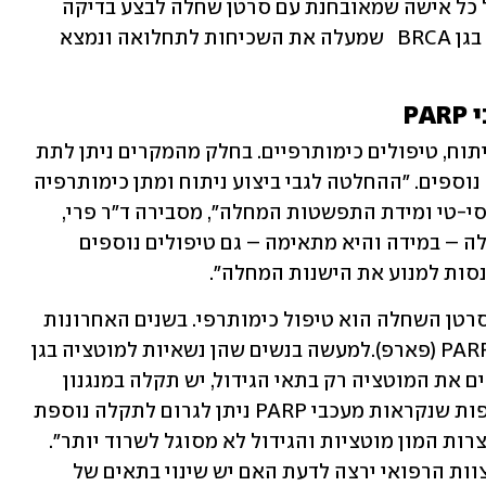
הבדיקות שעל פיהן יוחלט כיצד לטפל, על כל אישה שמאובחנת עם סרטן שחלה לבצע בדיקה 
גנטית לראות אם היא נשאית של מוטציה בגן BRCA   שמעלה את השכיחות לתחלואה ונמצא 
P
הטיפול בסרטן שחלות יכלול בדרך כלל ניתוח, טיפולים כימותרפיים. בחלק מהמקרים ניתן לתת 
למטופלת טיפולים ביולוגיים או טיפולים נוספים. "ההחלטה לגבי ביצוע ניתוח ומתן כימותרפיה 
מתבצעת בהתאם לממצאים של בדיקת הסי-טי ומידת התפשטות המחלה", מסבירה ד"ר פרי, 
"לאחר הניתוח והכימותרפיה, תקבל החולה – במידה והיא מתאימה – גם טיפולים נוספים 
נסות למנוע את הישנות המחלה". 
ד"ר רוזנגרטן מוסיפה: "הבסיס בטיפול בסרטן השחלה הוא טיפול כימותרפי. בשנים האחרונות 
הצטרפה קבוצת טיפול שנקראת מעכבי PARP (פארפ).למעשה בנשים שהן נשאיות למוטציה בגן 
BRCA, אבל גם במקרים בהם אנחנו מוצאים את המוטציה רק בתאי הגידול, יש תקלה במנגנון 
התיקון של ה-DNA. על ידי קבוצת התרופות שנקראות מעכבי PARP ניתן לגרום לתקלה נוספת 
בתאים של הגידול, כך שבסופו של דבר נוצרות המון מוטציות והגידול לא מסוגל לשרוד יותר". 
לדבריה, כשנעשה בירור לסרטן שחלה, הצוות הרפואי ירצה לדעת האם יש שינוי בתאים של 