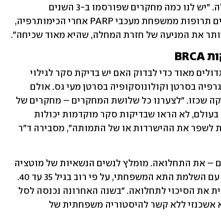
הגידול שמאפשרים טיפול בתרופות האלה. "יש לנו כמה מחקרים שפורסמו ב-3 השנים 
האחרונות, שהראו שכאשר אנחנו מוסיפים תרופות ממשפחת מעכבי PARP אחרי הכימותרפיה, 
ותר את המניעה של חזרת המחלה, שהיא מאוד שכיחה".
BRC
בשנים האחרונות נעשו שלושה מחקרים גדולים מאוד כדי לבדוק האם יש בדיקת סקר לגילוי 
מוקדם של סרטן השחלות, כפי שיש  ממוגרפיה בסרטן וקולונוסקופיה בסרטן מעי גס. אולם 
למרבה הצער טרם הוכחה יעילות של בדיקה שכזו. "לצערנו כל שלושת המחקרים – מחקרים של 
40 אלף, 80 אלף ו-200 אלף נשים שנעשו בעולם, לא הראו שבדיקות סקר מוקדמות יכולות 
לזהות סרטן שחלה מספיק מוקדם על מנת לשפר את ההישרדות או של התמותה", מסבירה ד"ר 
יחד עם זאת ניתן למנוע – בחלק מהמקרים – את התחלואה. מומלץ לנשים הנשאיות של מוטציה 
בגן BRCA לבצע ניתוח לכריתת השחלות עם השלמת התא המשפחתי, על פי רוב בגיל 35 עד 40. 
כריתת השחלות עשויה להקטין משמעותית את הסיכוי לתחלואה. "בשנה האחרונה נכנסה לסל 
הבריאות בדיקת BRCA לכל אישה ממוצא אשכנזי ללא קשר להיסטוריה משפחתית של 