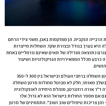
השחלות הינן זוג אברים השייכים למערכת הרבייה הנקבית. הן ממוקמות באגן, משני צידי הרחם 
(האבר החלול בו מתפתח העובר). כל שחלה היא בערך בגודל ובצורת שקד. השחלות מייצרות 
ביציות והורמונים נשיים. סרטן השחלות נגרם כתוצאה מגדילה של תאים שאינם נורמליים באחת 
השחלות, או בשתיהן. סרטן השחלה מהווה כרבע מכלל הממאירויות הגניקולוגיות ושיעור 
בכל שנה מאובחנות 300 אלף חולות בסרטן השחלה ברחבי העולם ובישראל בין 300 ל-350 
חולות. "לצערנו, בגלל אבחון של המחלה בשלב מאוחר, חלק לא מבוטל מחולות סרטן השחלה 
נפטרות בסופו של דבר מהמחלה", מסבירה ד"ר אורה רוזנגרטן, מנהלת היחידה לאונקולוגיה 
גניקולוגית במרכז הרפואי "שערי צדק", "גם אם מספר החולות בישראל הוא לא גדול, אלו 
מטופלות שהמחלה שלהן חוזרת ונשנת – והן צריכות טיפולים שוב ושוב". התסמינים של סרטן 