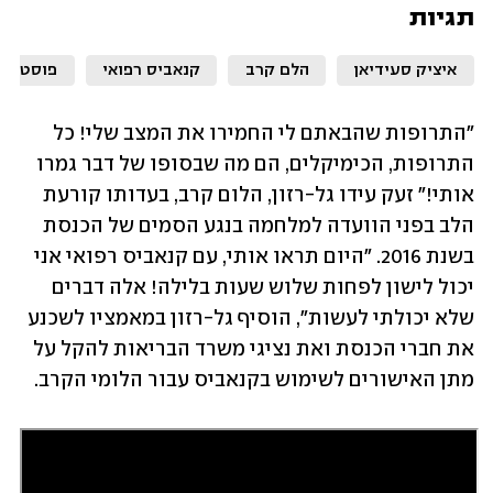
תגיות
איציק סעידיאן
הלם קרב
קנאביס רפואי
פוסט טר
"התרופות שהבאתם לי החמירו את המצב שלי! כל 
התרופות, הכימיקלים, הם מה שבסופו של דבר גמרו 
אותי!" זעק עידו גל-רזון, הלום קרב, בעדותו קורעת 
הלב בפני הוועדה למלחמה בנגע הסמים של הכנסת 
בשנת 2016. "היום תראו אותי, עם קנאביס רפואי אני 
יכול לישון לפחות שלוש שעות בלילה! אלה דברים 
שלא יכולתי לעשות", הוסיף גל-רזון במאמציו לשכנע 
את חברי הכנסת ואת נציגי משרד הבריאות להקל על 
מתן האישורים לשימוש בקנאביס עבור הלומי הקרב.