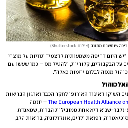
בצריכה שנחשבת מתונה
(
צילום: Shutterstock
)
פרופ' זלבר-שגיא מחזקת את הגישה הזו: "יש היום דחיפה משמעותית להצמיד תוויות על מוצרי 
אלכוהול, לפרסם ערכים תזונתיים מדויקים על הבקבוקים, קלוריות, ולהטיל מס – כמו שעשו עם 
הול מנסה לבלום יוזמות כאלה".
האלכוהול
לפי פרופ' זילבר-שגיא, בשבועות האחרונים השיקו האיגוד האירופי לחקר הכבד וארגון הבריאות 
The European Health Alliance on
 – יוזמה 
בינלאומית לצמצום נזקי האלכוהול. פרופ' זלבר-שגיא היא אחת ממובילות הברית, שמאגדת 
גופים רפואיים ממגוון תחומים – כולל פסיכיאטריה, רפואת ילדים, אונקולוגיה, בריאות הלב, 