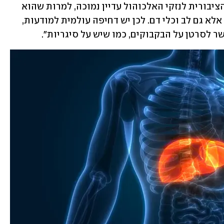
פרופ' זלבר-שגיא מדגישה כי "המודעות הציבורית לנזקי האלכוהול עדיין נמוכה, למרות שהוא 
קשור למחלות רבות – לא רק סרטן וכבד, אלא גם לב וכלי דם. לכן יש דחיפה עולמית למודעות, 
ר לסרטן על הבקבוקים, כמו שיש על סיגריות".