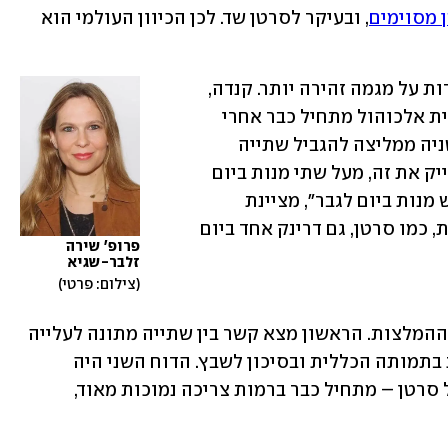
 מסוימים
, ובעיקר לסרטן שד. לכן הכיוון העולמי הוא 
גם הנחיות רשמיות במדינות אחרות מעידות על מגמה זהירה יותר. קנדה, 
למשל, קובעת כי הסיכון הבריאותי משתיית אלכוהול מתחיל כבר אחרי 
שני משקאות בשבוע. לשם השוואה, בריטניה ממליצה להגביל שתייה 
ל-14 "יחידות" אלכוהול שבועיות. "אם נדייק את זה, מעל שתי מנות ביום 
כבר מזיקות לכבד של אישה – ומעל שלוש מנות ביום לגבר", מציינת 
פרופ' זלבר-שגיא. "אבל במחלות מסוימות, כמו סרטן, גם דרינק אחד ביום 
פרופ' שירה 
זלבר-שגיא
צילום: פרטי
שני דוחות מרכזיים שימשו בסיס לעדכון ההמלצות. הראשון מצא קשר בין שתייה מתונה לעלייה 
בסיכון לסוגי סרטן, אך גם ירידה מסוימת בתמותה הכללית ובסיכון לשבץ. הדוח השני היה 
חד-משמעי יותר: הסיכון לתמותה – כולל סרטן – מתחיל כבר ברמות צריכה נמוכות מאוד, 