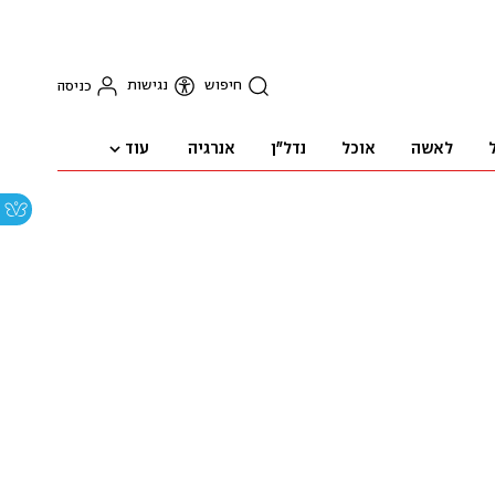
חיפוש
נגישות
כניסה
עוד
לאשה
אוכל
נדל"ן
אנרגיה