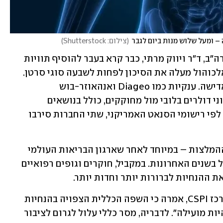
– ומעל שלוש מנות ביום לגבר
(
צילום: Shutterstock
)
, המנתח הכללי לשעבר של ארה"ב, ד"ר ויווק מרתי, כבר קרא בעבר להוסיף תוויות 
אזהרה על בקבוקי אלכוהול – והזהיר שאלכוהול מעלה את הסיכון לפחות לשבעה סוגי סרטן. 
עם זאת, תעשיית האלכוהול לא נשארת אדישה. ענקיות כמו Diageo ואנהאוזר-בוש 
(Anheuser-Busch InBev) השקיעו מיליוני דולרים בלובי מול מחוקקים, כולל בנושאים 
הקשורים למסחר, מיסוי וההנחיות עצמן. לפי רישומי הסנאט האמריקני, שתי החברות סירבו 
גורמים בתעשייה הביעו חשש מהחמרת ההמלצות – במיוחד לאחר שארגון הבריאות העולמי 
החמיר את האזהרות לגבי צריכת אלכוהול בשנים האחרונות. במקביל, חוקרים וגופים רפואיים 
 ההנחיות לברורות יותר וחדות יותר.
אווה גרינתאל, חוקרת מדיניות בכירה במרכז CSPI, אמרה כי השפה הכללית הצפויה בהנחיות 
האמריקניות היא "מעורפלת מדי מכדי להיות מועילה". לדבריה, מסר כללי עלול לגרום לציבור 