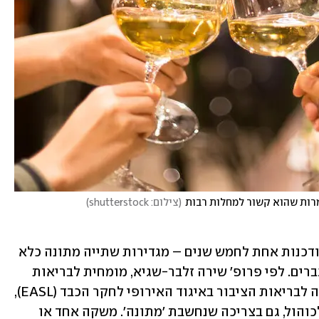
למרות שהוא קשור למחלות רבות
(
צילום: shutterstock
)
כיום, המלצות התזונה של ארה"ב – שמעודכנות אחת לחמש שנים – מגדירות שתייה מתונה כלא 
יותר ממשקה אחד ביום לנשים, ושניים לגברים. לפי פרופ' שירה זלבר-שגיא, מומחית לבריאות 
הציבור מאוניברסיטת חיפה וראש הוועדה לבריאות הציבור באיגוד האירופי לחקר הכבד (EASL), 
"יש היום יותר ויותר הכרה בנזקים של אלכוהול, גם בצריכה שנחשבת 'מתונה'. משקה אחד או 