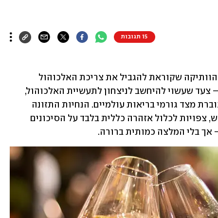
15 תגובות
ארצות הברית צפויה לזנוח את ההמלצה הוותיקה שקוראת להגביל את צריכת האלכוהול 
למשקה אחד ביום לנשים ושניים לגברים – צעד שעשוי להיחשב לניצחון לתעשיית האלכוהול, 
שנמצאת בשנים האחרונות תחת בדיקה גוברת מצד גורמי בריאות עולמיים. הנחיות התזונה 
החדשות, שעשויות להתפרסם כבר החודש, צפויות לכלול אזהרה כללית בלבד על הסיכונים 
 אך בלי המלצה כמותית ברורה. 