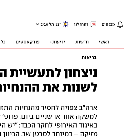
מבזקים
דווחו לנו
°
32
תל אביב
ראשי
חדשות
ידיעות+
פודקאסטים
כלכ
בריאות
ניצחון לתעשיית ה
לשנות את ההנחיו
ארה"ב צפויה להסיר מהנחיות התז
למשקה אחד או שניים ביום. פרופ' ש
באיגוד האירופי לחקר הכבד: "יש ה
מזיקה – במיוחד לסרטן שד. הכיוון 