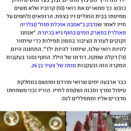
ילד סנדוויץ' מקיבוץ מחניים, נבון, בעל נמשים וחיוך 
כובש. כך מתארים את רואי (10) קרוביו שלא משים 
ממיטתו בבית החולים זיו בצפת. הרופאים נלחמים על 
חייו לאחר ש
נדבק ב"אמבה אוכלת מוח" (נגלריה 
פאולרי) בפארק המים בחוף גיא בכינרת
. "אנחנו 
זקוקים לעזרת הציבור בהמון תפילות כדי שיחזור 
להיות רואי שלנו, שיחזור להיות ילד", התחננה היום 
(ה') דקלה שמקה, דודתו של הילד. החוף נסגר בעקבות 
המקרה הזה ובעקבות 
מותו של צעיר בן 26
.  
כבר ארבעה ימים שרואי מורדם ומונשם במחלקת 
טיפול נמרץ וסכנה נשקפת לחייו. הוריו ובני משפחתו 
מדברים אליו ומתפללים לנס. 