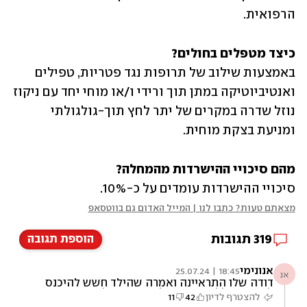
הרפואית.
כיצד מטפלים בחולים?

באמצעות שילוב של תרופות נגד פטריות, טפילים 
ואנטיביוטיקה במתן תוך ורידי ו/או מוחי יחד עם ניקוז 
נוזל שדרה במקרים של יתר לחץ תוך-גולגולתי 
ומניעת בצקת מוחית.
מהם סיכויי ההישרדות מהמחלה?

סיכויי ההישרדות עומדים על כ-10%. 
מצאתם טעות? כתבו לנו | המייל האדום גם בווטסאפ
319
תגובות
הוספת תגובה
אנונימי
18:45 | 25.07.24
אנ
דודה שלו התראיינה ואמרה שהילד חשש להיכנס
לכינרת בגלל המקרה של האמבה של הבחור בן
להצטרף לדיון
42
11
ה-25 שנדבק לפניו. ממש כאב לי לשמוע את