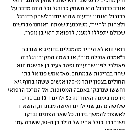
ורק מחכים לרגע שבו הוא ישוב לשחק איתם. "רואי 
אוהב כדורגל, הוא משחק כדורגל וכל היום מדבר על 
כדורגל ואנחנו יודעים שהוא יחזור לשחק כדורגל 
ולצחוק ולחייך", משוכנעת שמקה. "אנחנו מבקשים 
שכולם יתפללו למענו, לרפואת רואי בן נופר".
רואי הוא לא היחיד מהמבלים בחוף גיא שנדבק 
ב"אמבה אוכלת מוח", או בשמה המקורי נגלריה 
פאולרי. לפני שבועיים נפטר צעיר בן 26 שגם הוא 
שחה בבריכות שבמתחם. מאז אמש פנו אל בתי 
החולים בצפון יותר מ-170 אנשים ששהו בחוף גיא 
וחששו שנדבקו באמבה המסוכנת. אל המרכז הרפואי 
זיו פנו ביממה האחרונה 52 ילדים ו-13 מבוגרים. 
שלושה מהם, שני ילדים ואישה מבוגרת, הושארו 
לאשפוז להמשך בירור. כל שאר הפונים נבדקו 
ושוחררו, כולל אחיו של הילד בן ה-10, ששהה עמו 