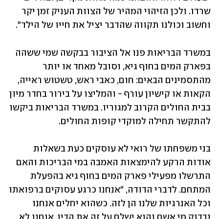
שרדו. ולכן הזיהוי המהיר של הצוות העניק זמן יקר 
וחשוב וכולנו תקווה שהדבר יציל את חייו של הילד".
במשרד הבריאות פנו אל הציבור בבקשה שמי ששהה 
בפארק המים בחוף גיא, וסובל מאחד או יותר 
מהתסמינים הבאים: חום, כאבי ראש, טשטוש ראייה, 
הקאות או קישיון עורף - והמליצו על בירור בחדר מיון 
בבית החולים הקרוב למגוריו. במשרד הבריאות ביקשו 
להתקשר תחילה למוקדי קופות החולים. 
בני משפחתו של רואי לא עוסקים כעת בשאלות 
אודות הרקע להימצאות האמבה במי הבריכות והאם 
התרשלו מפעילי פארק המים בחוף גיא בהפעלת 
המתחם. לדברי הדודה, "אנחנו כרגע עסוקים ברפואתו 
וכל האנרגיות שלנו הן לזה. כשהוא יחלים אנחנו 
נבדוק מי אשם והוא ישלם על זה את הדין. אנחנו לא 