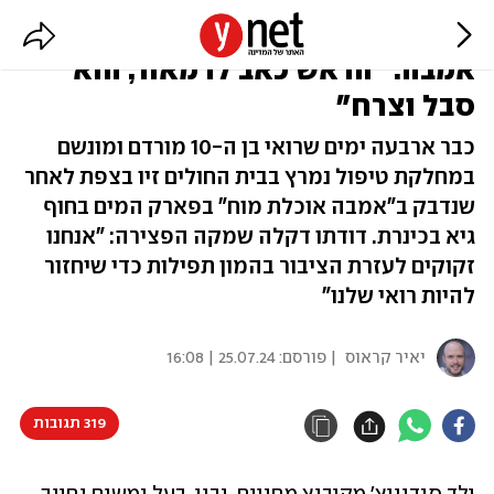
רואי בן ה-10 נלחם על חייו בגלל
אמבה: "הראש כאב לו מאוד, הוא
סבל וצרח"
כבר ארבעה ימים שרואי בן ה-10 מורדם ומונשם
במחלקת טיפול נמרץ בבית החולים זיו בצפת לאחר
שנדבק ב"אמבה אוכלת מוח" בפארק המים בחוף
גיא בכינרת. דודתו דקלה שמקה הפצירה: "אנחנו
זקוקים לעזרת הציבור בהמון תפילות כדי שיחזור
להיות רואי שלנו"
יאיר קראוס
| פורסם:
25.07.24 | 16:08
319 תגובות