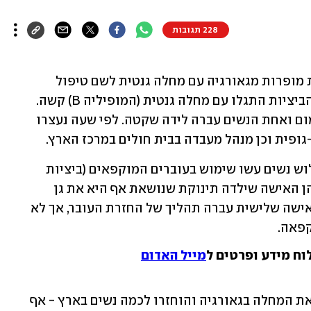
228 תגובות
המשטרה חוקרת פרשייה של יבוא ביציות מופרות מגאורגיה עם מחלה גנטית לשם טיפול 
בהפריה חוץ-גופית בנשים בארץ. חלק מהביציות התגלו עם מחלה גנטית (המופיליה B) קשה. 
לפחות תינוקת אחת נולדה בישראל עם מום ואחת הנשים עברה לידה שקטה. לפי שעה נעצרו 
ופית וכן מנהל מעבדה בבית חולים במרכז הארץ.  
לפי שעה מעריכים במשרד הבריאות ששלוש נשים עשו שימוש בעוברים המוקפאים (ביציות 
מופרות) של התורמת עם הפגם הגנטי, בהן האישה שילדה תינוקת שנושאת אף היא את גן 
ההמופיליה ואישה שעברה לידה שקטה. אישה שלישית עברה תהליך של החזרת העובר, אך לא 
קפאה. 
וח מידע ופרטים ל
מייל האדום
הביציות נשאבו כאמור מנשים הנושאות את המחלה בגאורגיה והוחזרו לכמה נשים בארץ - אף 