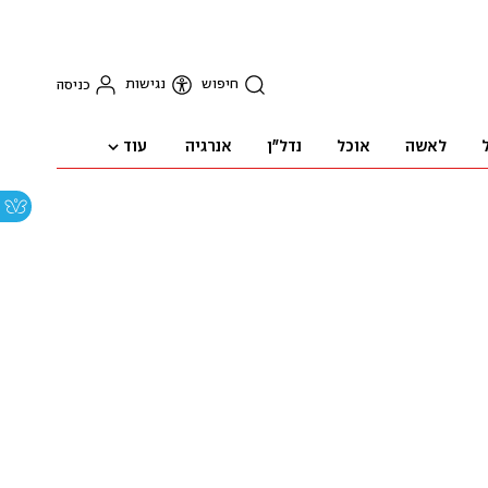
חיפוש
נגישות
כניסה
עוד
לאשה
אוכל
נדל"ן
אנרגיה