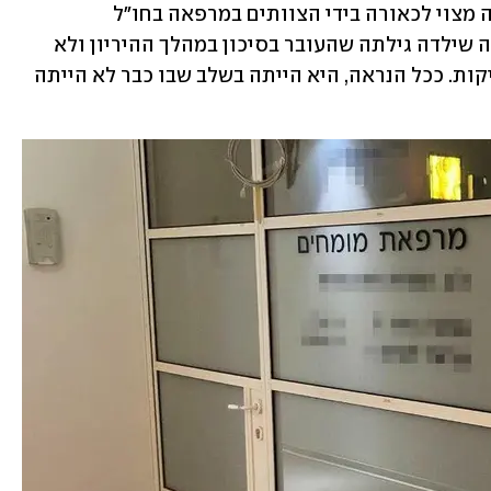
ש"המידע על הנשאות הגנטית למחלה היה מצוי לכאורה בידי הצוותים במרפאה בחו"ל 
ובישראל", כך לפי משרד הבריאות. האישה שילדה גילתה שהעובר בסיכון במהלך ההיריון ולא 
לאחר הלידה כי החליפה רופא ועברה בדיקות. ככל הנראה, היא הייתה בשלב שבו כבר לא הייתה 