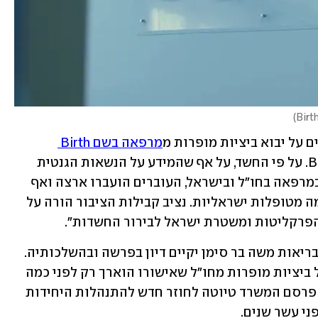
)
ם על יבוא ביציות מופרות מ
מרפאה בשם Birth 
 מתורמת נשאית של המופיליה B. על פי החשד, על אף שהמידע על הנשאות הגנטית 
למחלה היה מצוי לכאורה בידי הצוותים במרפאה בחו"ל ובישראל, העוברים הועברו ארצה ואף 
בוצעה החזרה של הביציות המופרות לכמה מטופלות ישראליות. נציב קבילות הציבור הורה על 
פרקליטות ומשטרת ישראל לבירור החשדות".
כעבור כמה שעות נמסר שמנכ"ל משרד הבריאות משה בר סימן יקיים דיון בפרשה ובהשלכותיה. 
בין האפשרויות הנשקלות: ביטול יבוא של ביציות מופרות מחו"ל שאישורו הוארך רק לפני כמה 
חודשים באופן זמני. רק בימים האחרונים פרסם המשרד טיוטה לחוזר חדש להתנהלות היחידות 
י עשר שנים.