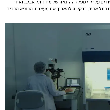
העוברים. הבוקר עוכבו לחקירה שני החשודים על-ידי מפלג ההונאה של מחוז תל אביב, ואחר 
הצהריים הובאו לדיון בבית משפט השלום בתל אביב, בבקשה להאריך את מעצרם. הרופא הבכיר 