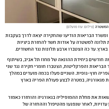
 המשטרה
(
צילום: עוז מועלם
)
מפלג ההונאה של משטרת מחוז תל אביב ומשרד הבריאות הודיעו שהחקירה יצאה לדרך בעקבות 
בדיקה פנימית של משרד הבריאות והגשת תלונה למשטרה על אודות חשד להחזרת ביציות 
ארץ. עד כה הצטברו ארבע תלונות נגד החשודים. 
במסגרת חקירה סמויה, המנוהלת מזה כמה חודשים ביחידת ההונאה של מחוז תל אביב, בשיתוף 
פעולה של חטיבת המודיעין ובסיוע משרד הבריאות והפרקליטות, הצטברו חומרי חקירה נגד שני 
חשודים מצוות רפואי העוסקים בתחום הפריה חוץ-גופית. השניים פעלו בכמה מועדים במהלך 
החודשים האחרונים ביבוא ביציות מופרות מגאורגיה, במטרה לבצע פעולת הפריה בארץ 
על-פי החשד, הביציות נשאבו מנשים הנושאות את מחלת ההמופיליה בגאורגיה והוחזרו כאמור 
לכמה נשים בארץ. צוות החקירה גבה מהן עדויות, לאחר שנפגעו מהטיפול וההחזרה של 