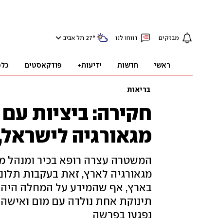
מבזקים
דווחו לנו
°
27
תל אביב
ראשי
חדשות
ידיעות+
פודקאסטים
כלכ
בריאות
חקירה: ביציות עם 
מגאורגיה לישראל, 
מגאורגיה לארץ, זאת בעקבות תלונ
בארץ, אף שהמידע על המחלה היה י
תינוקת אחת נולדה עם מום ואישה 
נפגעו בפרשה