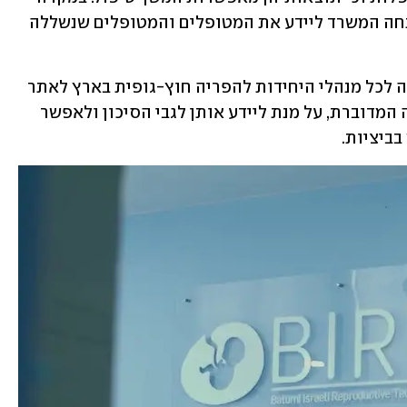
של ספק יש לפנות ליועץ גנטי". בנוסף הנחה המשרד ליידע את המטופלים והמטופלים שנשללה 
בהודעת משרד הבריאות מהיום, הוא הורה לכל מנהלי היחידות להפריה חוץ-גופית בארץ לאתר 
את הנשים שיובאו עבורן ביציות מהיחידה המדוברת, על מנת ליידע אותן לגבי הסיכון ולאפשר 
ביציות.