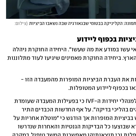
תמונה: הקליניקה בבטומי שבגאורגיה שבה נשאבו הביציות
(
צילום: 
יות בכפוף ליידוע
במשטרה חושדים שהעצורים "קרוב לוודאי עשו במודע את מה שעשו". היחידה החוקרת ניהלה 
חיפושים במשרדים של החשודים במרכז הארץ. ביחידה החוקרת מאמינים שיגיעו לעוד מתלוננות 
כבר בתחילת השנה הפסיק משרד הבריאות את העברת הביציות המופרות מהמעבדה הזו - 
או בכפוף ליידוע המטופלות.
לפני חודש בדיוק הודיע משרד הבריאות למנהלי יחידות ה-IVF כי בפעילות המעבדה שעומדת 
במרכז הפרשה נמצאו "אי-סדרים שנמצאים בהליכי בדיקה". על אף החדשות הכבדים התיר 
המשרד ליחידות להמשיך ולעשות שימוש בביציות המופרות אך הודגש כי "מוטלת אחריות על 
מנהל היחידה שבה נמצאות הביציות לוודא שבוצעו כל הבדיקות הגנטיות והאחרות שנדרשו 
על-ידי הצוות המטפל, המטופלים והמטופלות וכי תוצאותיהן מאפשרות המשך טיפול. במקרה 