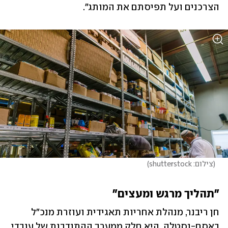
הצרכנים ועל תפיסתם את המותג".
(
צילום: shutterstock
)
"תהליך מרגש ומעצים"
חן ריבנר, מנהלת אחריות תאגידית ועוזרת מנכ"ל 
באסם-נסטלה, היא חלק ממערך ההתנדבות של עובדי 