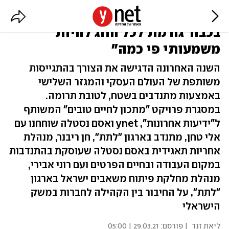
"היכולת לאפשר למשפחות לחגוג
בכבוד גורמת לכל החג להיות
משמעותי פי כמה"
השנה האחרונה הדגישה את הצורך בהתגייסות
משותפת של העולם העסקי והמגזר השלישי
באמצעות מתנדבים בשטח, לטובת תרומה.
במסגרת פרויקט "מתכון לחיים טובים" המשותף
ל"ידיעות אחרונות", ynet ואסם נסטלה שוחחנו עם
אלי טחן, מתנדב בארגון "לתת", חן ריבנר, מנהלת
אחריות תאגידית באסם נסטלה שעוסקת בהתנדבות
במקום העבודה ובחיים הפרטים ועם רוני אבירי,
מנהלת מחלקת פיתוח משאבים ישראל בארגון
"לתת", על החיבור בין הקהילה לחברות במשק
הישראלי
ליאת זנד
| פורסם:
29.03.21 | 05:00