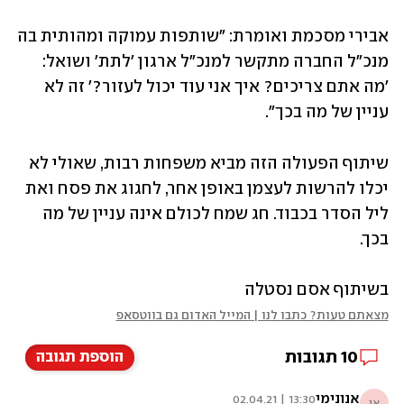
אבירי מסכמת ואומרת: "שותפות עמוקה ומהותית בה 
מנכ"ל החברה מתקשר למנכ"ל ארגון 'לתת' ושואל: 
'מה אתם צריכים? איך אני עוד יכול לעזור?' זה לא 
עניין של מה בכך".
שיתוף הפעולה הזה מביא משפחות רבות, שאולי לא 
יכלו להרשות לעצמן באופן אחר, לחגוג את פסח ואת 
ליל הסדר בכבוד. חג שמח לכולם אינה עניין של מה 
בכך. 
בשיתוף אסם נסטלה
מצאתם טעות? כתבו לנו | המייל האדום גם בווטסאפ
10
תגובות
הוספת תגובה
אנונימי
13:30 | 02.04.21
אנ