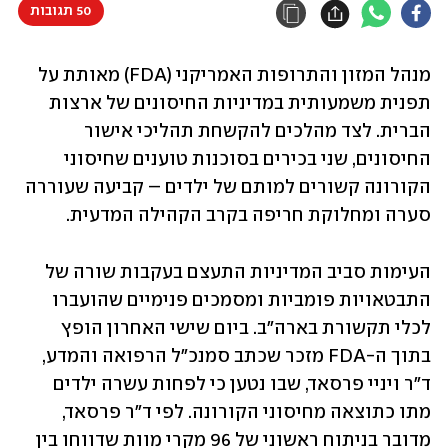
50 תגובות
מנהל המזון והתרופות האמריקני (FDA) מאותת על 
תפנית משמעותית במדיניות החיסונים של ארצות 
הברית. לצד מהלכים להקשחת תהליכי אישור 
החיסונים, שני בכירים בסוכנות טוענים שחיסוני 
הקורונה קשורים למותם של ילדים – קביעה שעוררה 
סערה ומחלוקת חריפה בקרב הקהילה המדעית. 
העימות סביב המדיניות התעצם בעקבות שורה של 
התבטאויות פומביות ומסמכים פנימיים שהועברו 
לכלי תקשורת בארה"ב. ביום שישי האחרון הופץ 
בתוך ה-FDA מזכר שכתב סמנכ"ל הרפואה והמדע, 
ד"ר ויניי פרסאד, שבו נטען כי לפחות עשרה ילדים 
מתו כתוצאה מחיסוני הקורונה. לפי ד"ר פרסאד, 
מדובר בניתוח ראשוני של 96 מקרי מוות שדווחו בין 