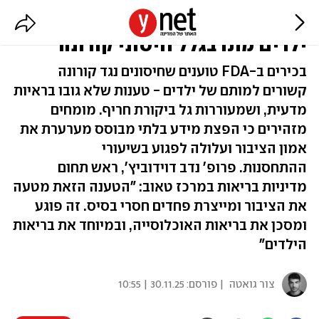
בכירים ב-FDA: "לפחות עשרה
ילדים מתו בגלל חיסוני קורונה"
בכירים ב-FDA טוענים שחיסונים נגד קורונה
קשורים למותם של ילדים - טענות שלא גובו בראיות
מדעית, ושמעוררות גל ביקורת חריף. מומחים
מזהירים כי הפצת מידע בלתי מבוסס מערערת את
אמון הציבור ועלולה לפגוע בשיעורי
ההתחסנות. פרופ' נדב דוידוביץ', ראש תחום
מדיניות בריאות במרכז טאוב: "הטענה הזאת מטעה
את הציבור ומייצרת פחדים חסרי בסיס. זה פוגע
ומסכן את בריאות האוכלוסייה, ובמיוחד את בריאות
הילדים"
צור גואטה
| פורסם:
30.11.25 | 10:55