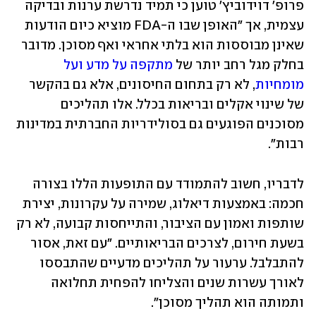
פרופ' דוידוביץ' טוען כי תמיד נדרשת ערנות ובדיקה 
עצמית, אך "האופן שבו ה-FDA מוציא כיום הודעות 
שאינן מבוססות הוא בלתי אחראי ואף מסוכן. מדובר 
בחלק מגל רחב יותר של 
מתקפה על מדע ועל 
מומחיות
, לא רק בתחום החיסונים, אלא גם בהקשר 
של שינוי אקלים ובריאות בכלל. אלו תהליכים 
מסוכנים הפוגעים גם בסולידריות החברתית במדינות 
רבות". 
לדבריו, חשוב להתמודד עם התופעות הללו בצורה 
חכמה: באמצעות דיאלוג, שמירה על עקרונות, יצירת 
שותפות ואמון עם הציבור, והתייחסות קבועה, לא רק 
בשעת חירום, לצרכים הבריאותיים. "עם זאת, אסור 
להתבלבל. ערעור על תהליכים מדעיים שהתבססו 
לאורך עשרות שנים והצליחו להפחית תחלואה 
ותמותה הוא תהליך מסוכן".