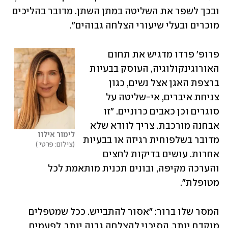
ובכך לשפר את השליטה במתן השתן. מדובר בהליכים 
מוכרים ובעלי שיעורי הצלחה גבוהים".
פרופ' פרדו מדגיש את תחום 
האורוגינקולוגיה, העוסק בבעיות 
ברצפת האגן אצל נשים, כגון 
צניחת איברים, אי-שליטה על 
סוגרים וכן כאבים כרוניים. "זו 
אבחנה מורכבת. צריך לוודא שלא 
לימור אילוז
מדובר בשלפוחית רגיזה או בבעיות 
צילום: פרטי 
אחרות. עושים בדיקות לחצים 
והערכה מקיפה, ובונים תכנית מותאמת לכל 
מטופלת".
המסר שלו ברור: "אסור להתבייש. ככל שמטפלים 
מוקדם יותר, הסיכוי להצלחה גבוה יותר. לפעמים 