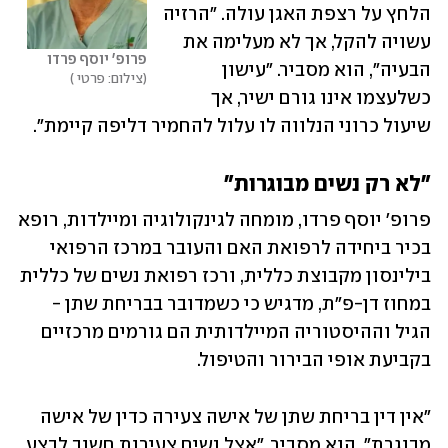
הלחץ על רצפת האגן עולה. "הרזיה 
עשויה להקל, אך לא מעלימה את 
פרופ' יוסף פרדו
הבעיה", הוא מסביר. "עישון 
צילום: פרטי 
כשלעצמו אינו גורם ישיר, אך 
שיעול כרוני הנלווה לו עלול להחמיר דליפה קיימת".
"לא רק נשים מבוגרות"
פרופ' יוסף פרדו, מומחה לגינקולוגיה ומיילדות, רופא 
בכיר ביחידה לרפואת האם והעובר במרכז הרפואי 
בילינסון מקבוצת כללית, ורכז רפואת נשים של כללית 
במחוז דן-פ"ת, מדגיש כי כשמדובר בבריחת שתן - 
הגיל וההיסטוריה המיילדותית הם גורמים מרכזיים 
בקביעת אופי הבירור והטיפול.
"אין דין בריחת שתן של אישה צעירה כדין של אישה 
מבוגרת", הוא מסביר. "אצל נשים צעירות חשוב לבצע 