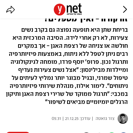
בריחת שתן אצל נשים צעירות: למה
זה קורה - ואיך מטפלים?
בריחת שתן היא תופעה נפוצה גם בקרב נשים
צעירות, לא רק אחרי לידה. הסיבה המרכזית היא
חולשה או צניחה של רצפת האגן - אך במקרים
רבים ניתן לטפל ללא ניתוח, באמצעות פיזיותרפיה
ותרגול נכון. פרופ' יוסף פרדו, מומחה לגינקולוגיה
ומיילדות מבילינסון: "אצל נשים צעירות נעדיף
טיפול שמרני, ובגיל מבוגר יותר נמליץ לעיתים על
ניתוחים". לימור אילוז, מנהלת שירותי פיזיותרפיה
במכבי: "תרגול ממוקד של שרירי רצפת האגן ותיקון
הרגלים יומיומיים מביאים לשיפור"
צור גואטה
| עודכן:
21.12.25 | 05:31