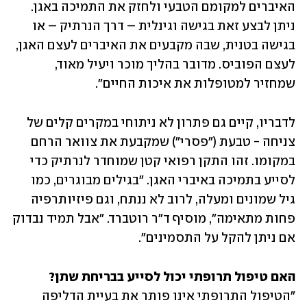
האיברים למקומם הטבעי ולחזק את התמיכה באגן. 
ניתן לבצע זאת בגישה וגינלית – דרך הנרתיק – או 
בגישה בטנית, שבה מקבעים את האיברים לעצם האגן, 
לעצם הפוביס. מדובר בהליך מוכר ויעיל מאוד, 
שמחזיר למטופלות את איכות החיים". 
לדבריו, קיים גם פתרון לא ניתוחי במקרים קלים של 
צניחה - טבעת ("פסרי") שמקבעת את צוואר הרחם 
במקומו. זהו התקן רפואי קטן שמוחדר לנרתיק כדי 
לסייע בתמיכה באיברי האגן. "בגילים מבוגרים, כמו 
גיל שמונים ומעלה, לרוב לא ננתח, וגם פיזיותרפיה 
פחות מתאימה", מוסיף ד"ר רוטברד. "אבל תמיד נבדוק 
אם ניתן להקל על התסמינים".
האם טיפול תרופתי יכול לסייע בבריחת שתן?

"הטיפול התרופתי אינו פותר את בעיית הדליפה 