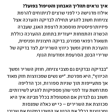
איך נראים תהליך האבחון והטיפול בפועל?

אילוז מדגישה כי לפני שרצים לניתוחים להרמת 
צניחות חשוב להגיע תחילה לבדיקה והערכה אצל 
פיזיותרפיסטית מוסמכת לרצפת האגן, שעברה 
הכשרה והתמחות ייעודית בתחום. ההערכה כוללת 
תשאול רפואי מפורט, בדיקה חיצונית ופנימית, 
והערכת חוזק ומשך כיווץ השרירים, לצד בדיקה של 
שרירי הבטן, הסרעפת ומודעות הגוף.
"בבדיקה נבדקים גם מצבי צניחה, חוזק השריר ומשך 
הכיווץ", היא מפרטת. "יש נשים שמכווצות חזק מאוד 
אך מתעייפות תוך שניות ספורות, וכך הדליפה 
מתרחשת עוד לפני שהן מספיקות להגיע לשירותים. 
חשוב גם לבדוק אם המטופלת בכלל מבינה איך היא 
מכווצת את השרירים – כי יש כאלה שמנסות 
ומכווצות בכלל את הבטן או הישבן במקום את שרירי 