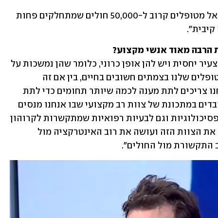
"בסך הכול לפי הנתונים האחרונים, בישראל מטופלים קרוב ל-50,000 חולים שמתחלקים פחות 
קיבית".
 הרבה מאוד אנשי מקצוע?
"נכון מאוד. אלה מחלות שמתחילות בגיל צעיר יחסית ויש להן אופן כרוני, כלומר שהן נמשכות על 
פני עשרות שנים. המחלה פוגשת את המטופלים שלנו בצמתים חשובים בחיים, בין אם זה 
לימודים, צבא, קריירה ומשפחה. לכם אנחנו צריכים לתת מענה לכמה שיותר תחומים כדי לתת 
מענה הוליטסי למטופלים שלנו. אנחנו עובדים במתכונת של צוות רב מקצועי שבו אנחנו מנסים 
לתת מענה גם לבעיות תזונה, גם לבעיות פסיכולוגיות וגם לבעיות רפואיות שמתקשרות לקרוהון 
וקוליטיס. בדרך כלל הציר העיקרי שמניע את הצוות הזה ועושה את רוב האינטרקציה מול 