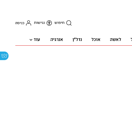
חיפוש
נגישות
כניסה
עוד
לאשה
אוכל
נדל"ן
אנרגיה