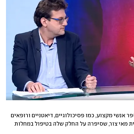
חלק מהטיפול דורש כאמור שילוב בין מספר אנשי מקצוע, כמו פסיכולוגיים, דיאטניים ורופאים 
מקצועיים. בפאנל איחרנו גם את הדיאטנית מאי צור, שסיפרה על החלק שלה בטיפול במחלות 