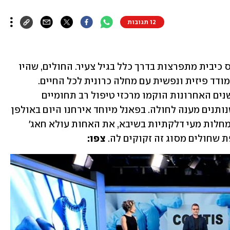
12 תגובות
מחלות מעי דלקתיות כמו קרוהן וקוליטיס כיבית מתפרצות בדרך כלל בגיל צעיר. החולים, שהיו 
עד לפני רגע בריאים, מגלים שיאלצו להתמודד פיזית ונפשית עם מחלה כרונית לכל החיים. 
לטובת טיפול מיטבי במחלות מסוג זה, בשנים האחרונות הוקמו מרכזי טיפול רב תחומיים 
שכוללים אנשי מקצוע מתחומים שונים שנותנים מענה לחולה. בפאנל מיוחד אירחנו היום באולפן 
את פרופ' אורי קופילוב, מנהל השירות למחלות מעי דלקתיות בשיבא, את האחות עולא חאג' 
 שחולים מסוג זה זקוקים לה. 
צפו: