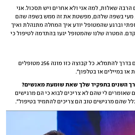
"לפעמים זה הלם ולפעמים זה כעס. יש גם הרבה שאלות, למה אני ולא אחרים ויש תסכול. אני 
קודם כל מנסה להסביר להם מה זו מחלת מעי בשפה שלהם, מפשטת את זה ממש בשפה שהם 
מבינים. ואז אני מסבירה על הטיפול התרופתי וברגע שהמטופל יודע איך המחלה מתנהלת ואיך 
הטיפול משפיע הוא יכול לאט-לאט להתקדם. המטרה שלנו שהמטופל יגעו בהתדמה לטיפול כי 
"יש לי שלוש קבוצות מלאות והרביעית גם בדרך להתמלא. כל קבוצה כזו מונה 256 מטופלים 
או במיילים או בטלפון".  
אורך השנים בתפקיד שלך שאת שומעת מאנשים?
"זה בעיקר בהתמדה והטיפול. יש מטופלים שאומרים לי שהם לא צריכים לבוא כי הם מרגישים 
לל שהם מרגישים טוב הם צריכים להתמיד בטיפול". 