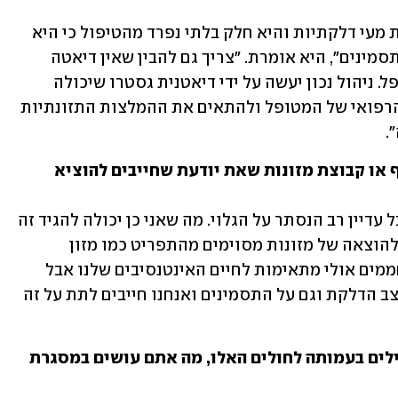
 "לתזונה יש חשיבות רבה בטיפול במחלות מעי דלקתיות והיא חלק בלתי נפרד מהטיפול כי היא 
יכולה להשפיע על מצב הדלקת וגם על התסמינים", היא אומרת. "צריך גם להבין שאין דיאטה 
אחת - יש תזונה שמותאמת אישית למטופל. ניהול נכון יעשה על ידי דיאטנית גסטרו שיכולה 
לראות את כל התמונה, להבין את המצב הרפואי של המטופל ולהתאים את ההמלצות התזונתיות 
.
ובכל זאת, האם יש איזשהו מכנה משותף או קבוצת מזונות שאת יודעת שחייבים להוציא 
"המחקר בתחום הזה כל הזמן מתפתח אבל עדיין רב הנסתר על הגלוי. מה שאני כן יכולה להגיד זה 
שיש יותר ויותר עדויות מחקריות דווקא להוצאה של מזונות מסוימים מהתפריט כמו מזון 
תעשייתי. האריזות הקפואות שאנחנו מחממים אולי מתאימות לחיים האינטנסיבים שלנו אבל 
חלק מהרכיבים שם יכולים להשפיע על מצב הדלקת וגם על התסמינים ואנחנו חייבים לתת על זה 
פרופ' קופילוב ועולא חאג', אתם גם פעילים בעמותה לחולים האלו, מה אתם עושים במסגרת 