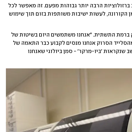
המעבדות שלנו, אנחנו רואים מיד במחשב ברזולוציות הרבה יותר גבוהות מפעם. זה מאפשר לכל 
הצוות, גם כאן וגם כאלו שהיו בבידוד בזמן הקורונה, לעשות ישיבות משותפות בזום תוך שימוש 
הפתולוגיה הדיגיטלית בשיבא היא לא רק ברמת התשתית. "אנחנו משתמשים היום בשיטות של 
בינה מלאכותית", אומרת פרופ' ברשק. "מהסלייד הסרוק אנחנו מנסים לקבוע כבר התאמה של 
טיפול, גם בבדיקות נוספות שיופיע במחשב שנקראות 'ביו-מרקר' - סמן ביולוגי שאנחנו 