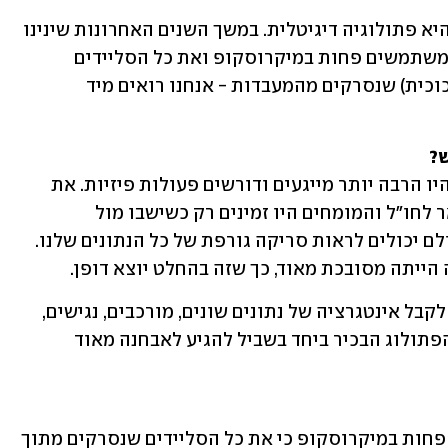
"המהפכה השנייה של השנים האחרונות היא פתולוגיה דיגיטלית. במשך השנים האחרונות שינינו 
את כל תשתית העבודה שלנו כך שאנחנו משתמשים פחות במיקרוסקופ ואת כל הסליידים 
(דגימות של רקמות סרוקות על משטחי זכוכית) שנסרקים מהמעבדות - אנחנו רואים מיד 
ש?
"לפני הפתולוגיה הדיגיטלית התהליכים היו הרבה יותר מייגעים ודורשים פעולות פיזיות. את 
הדגימות צריך היה לשלוח, לפעמים בדואר לחו"ל והמומחים היו זמינים רק כשישבו מול 
המיקרוסקופ. היום תוך דקות ספורות כולם יכולים לראות סריקה גורפת של כל הנתונים שלנו. 
 הייתה מסובכת מאוד, כך שזה בהחלט יוצא דופן.
"הפתולוגיה הדיגיטלית מאפשרת לנו גם לקבל אינטגרציה של נתונים שונים, מורכבים, נגישים, 
בזמינות הרבה יותר גבוהה, אותם אוסף הפתולוג הבכיר ביחד בשביל להגיע לאבחנה מאוד 
"בשנה וחצי האחרונות אנחנו משתמשים פחות במיקרוסקופ כי את כל הסליידים שנסרקים מתוך 