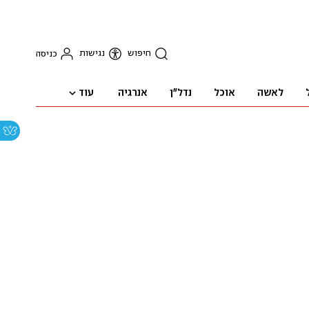
חיפוש
נגישות
כניסה
עוד
לאשה
אוכל
נדל"ן
אנרגיה