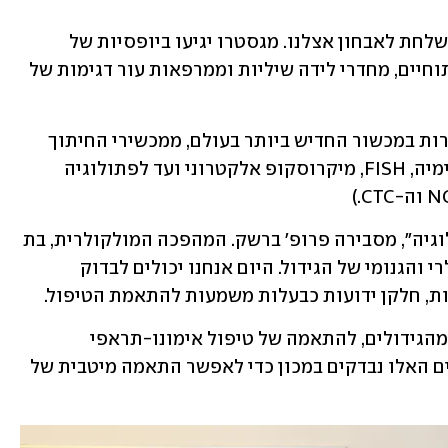
"כל רקמה שמוציאים בתוך בית החולים נשלחת לאבחון אצלנו. מגסטרו יגיעו ביופסיות של 
פוליפים, מחדרי ניתוח יגיעו תכשירים ניתוחיים, מחדרי לידה שיליות וממרפאות עור דגימות של 
המעבדות במכון הפתולוגי בשיבא מאובזרות במכשור החדיש ביותר בעולם, ממכשירי החיתוך 
הבסיסיים, דרך מעבדות האימונוהיסטוכימיה, FISH, מיקרוסקופ אלקטרוני ועד לפתולוגיה 
"יש שתי מהפכות עיקריות בעולם הפתולוגיה", מסבירה פרופ' ברשק. המהפכה המולקולרית, בת 
עשר שנים, שכוללת את האבחון המולקולרי והגנומי של הגידול. היום אנחנו יכולים לבדוק 
ת, חלקן ידועות כבעלות משמעות להתאמת הטיפול.
"בנוסף, אנחנו גם מבצעים בדיקות בחלק מהגידולים, להתאמה של טיפול אימונו-תראפי 
שמבוסס על מערכת החיסון. כל התהליכים האלו נבדקים במכון כדי לאפשר התאמה מיטבית של 