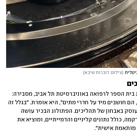
יטלית
(
צילום: דוברות שיבא
)
ים
ברשק, שמשמשת גם כסגנית דיקן וראשת בית הספר לרפואה באוניברסיטת תל אביב, מסבירה: 
"כשאנשים שומעים את המילה פתולוגיה, הם חושבים מיד על חדרי מתים", היא אומרת. "בגלל זה 
חשוב להסביר שפתולוגיה היא מקצוע שעוסק באבחון של תהליכים. הפתולוג הבכיר עושה 
אינטגרציה של כל השיטות האבחוניות ברקמה, כולל נתונים קליניים והדמייתיים, ומוציא את 
 מותאמת אישית".