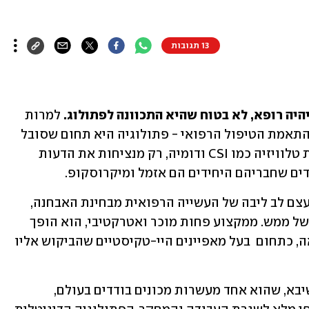
13 תגובות
היה רופא, לא בטוח שהיא התכוונה לפתולוג. 
למרות 
שהאבחנה הפתולוגית היא קריטית לגבי התאמת הטיפול הרפואי - פתולוגיה היא תחום שסובל 
כבר הרבה שנים מתדמית בעייתית. סדרות טלוויזיה כמו CSI ודומיה, רק מנציחות את הדעות 
דים שחבריהם היחידים הם אזמל ומיקרוסקופ. 
האמת רחוקה מאד מזה. פתולוגיה היא בעצם לב ליבה של העשייה הרפואית מבחינת האבחנה, 
ובשנים האחרונות מתרחשת פה מהפכה של ממש. ממקצוע פחות מוכר ואטרקטיבי, הוא הופך 
בשנים האחרונות לחוד החנית של הרפואה, כתחום  בעל מאפיינים היי-טקיסטיים שהביקוש אליו 
פרופ' איריס ברשק היא מנהלת המכון בשיבא, שהוא אחד מעשרות מכונים בודדים בעולם, 