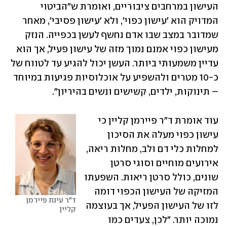
העישון במרחבים ציבוריים, ואומרת ש"הביטוי 
המדויק הוא 'עישון כפוי', ולא 'עישון פסיבי', מאחר 
שמדובר במצב שבו אדם נחשף לעשן בכפייה. הנזק 
מעישון כפוי אמנם נמוך מזה של עישון פעיל, אך הוא 
עדיין משמעותי ביותר. העשן יכול להגיע עד לטווח של 
כ-10 מטרים ולהשפיע על אוכלוסיות פגיעות במיוחד 
– תינוקות, ילדים, קשישים ונשים בהיריון". 
עוד אומרת ד"ר פיירמן קליין כי 
עישון כפוי מעלה את הסיכון 
למחלות כלי דם ולב, מחלות ריאה, 
אירועים מוחיים וסוגי סרטן 
שונים, כולל סרטן ריאות. השפעתו 
המזיקה של העישון הכפוי דומה 
ד"ר עינת פיירמן 
לזו של העישון הפעיל, אך בעוצמה 
קליין
נמוכה יותר. "לכן, צעדים כמו 