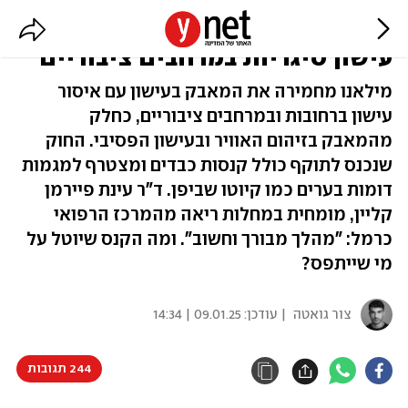
מילאנו נושמת לרווחה: איסור על
עישון סיגריות במרחבים ציבוריים
מילאנו מחמירה את המאבק בעישון עם איסור
עישון ברחובות ובמרחבים ציבוריים, כחלק
מהמאבק בזיהום האוויר ובעישון הפסיבי. החוק
שנכנס לתוקף כולל קנסות כבדים ומצטרף למגמות
דומות בערים כמו קיוטו שביפן. ד"ר עינת פיירמן
קליין, מומחית במחלות ריאה מהמרכז הרפואי
כרמל: "מהלך מבורך וחשוב". ומה הקנס שיוטל על
מי שייתפס?
צור גואטה
| עודכן:
09.01.25 | 14:34
244 תגובות