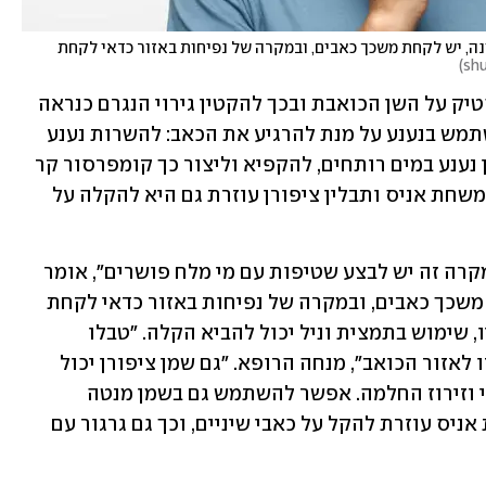
במקרה של כאבים חזקים כתוצאה מבקיעה של שן בינה, יש לקחת משכך כאבים, ובמקרה של נפיחות באזור כדאי לקחת 
)
 במקרה כזה יש להניח מסטיק על השן הכואבת ובכך להקטין גירוי הנגרם כנראה 
ממזון או משתייה קרה או חמה. ניתן להשתמש בנענע על מנת להרגיע את הכאב: להשרות נענע 
בכוס מים חמים ולשתות, או להספיג תיון נענע במים רותחים, להקפיא וליצור כך קומפרסור קר 
שאפשר לשים על שן כואבת. "מריחה של משחת אניס ותבלין ציפורן עוזרת גם היא להקלה על 
 "במקרה זה יש לבצע שטיפות עם מי מלח פושרים", אומר 
ד"ר סביון. "אם הכאבים חזקים, יש לקחת משכך כאבים, ובמקרה של נפיחות באזור כדאי לקחת 
אנטיביוטיקה, שכן מדובר בדלקת". לדבריו, שימוש בתמצית וניל יכול להביא הקלה. "טבלו 
ספוגית או צמר גפן בתמצית וניל והצמידו לאזור הכואב", מנחה הרופא. "גם שמן ציפורן יכול 
לעזור, שכן הוא בעל יכולות אלחוש, חיטוי וזירוז החלמה. אפשר להשתמש גם בשמן מנטה 
ולמרוח אותו על האזור הכואב. גם משחת אניס עוזרת להקל על כאבי שיניים, וכך גם גרגור עם 