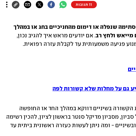
11 תגובות
מקרי חירום בשיניים כמו כאב פתאומי, סתימה שנפלה או דימום מהחניכיים בחג או במהלך 
 מייאש ולחץ רב
. אם יודעים מראש איך להגיב נכון, 
נוע פגיעה משמעותית עד לקבלת עזרה רפואית.
ים
ע גם על מחלות שלא קשורות לפה
אז מה עושים אם נתקלתם בבעיה רפואית הקשורה בשיניים דווקא במהלך החד או החופשה 
בארץ או בחו"ל? ביקשנו מד"ר ד"ר אריאל סביון, מסביון מדיקל סנטר בראשון לציון, להכין רשימה 
של מקרי החירום השונים הקשורים בפה ובשיניים - ומה ניתן לעשות כעזרה ראשונית ביתית עד 