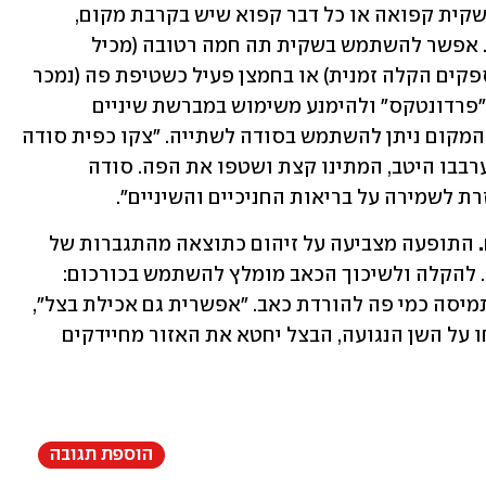
 במצב הזה יש להניח שקית קפואה או כל דבר קפוא שיש בקרבת מקום, 
ולהפעיל לחץ על מנת לעצור את הדימום. אפשר להשתמש בשקית תה חמה רטובה (מכיל 
טאנינים חריפים, שמפחיתים נפיחות ומספקים הקלה זמנית) או בחמצן פעיל כשטיפת פה (נמכר 
במרפאות). יש להשתמש במשחת שיניים "פרדונטקס" ולהימנע משימוש במברשת שיניים 
חשמלית או בעלת סיבים קשים. להרגעת המקום ניתן להשתמש בסודה לשתייה. "צקו כפית סודה 
לשתייה במים רותחים", מסביר הרופא, "ערבבו היטב, המתינו קצת ושטפו את הפה. סודה 
ת לשמירה על בריאות החניכיים והשיניים". 
 התופעה מצביעה על זיהום כתוצאה מהתגברות של 
חיידקים, ומצריכה שימוש באנטיביוטיקה. להקלה ולשיכוך הכאב מומלץ להשתמש בכורכום: 
ערבבו מעט כורכום עם מים והשתמשו בתמיסה כמי פה להורדת כאב. "אפשרית גם אכילת בצל", 
אומר ד"ר סביון. "פרסו חתיכת בצל והניחו על השן הנגועה, הבצל יחטא את האזור מחיידקים 
הוספת תגובה