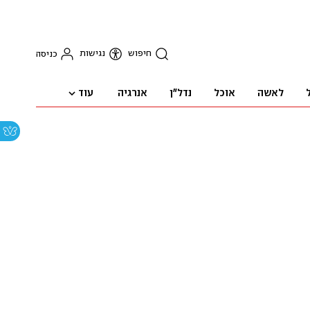
חיפוש
נגישות
כניסה
עוד
לאשה
אוכל
נדל"ן
אנרגיה