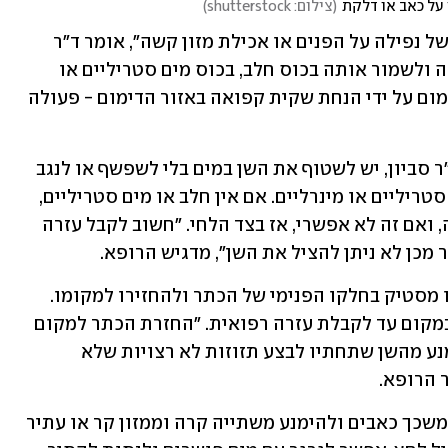
על כאב או דלקת
(
צילום: shutterstock
)
אופייני מאוד במקרה של נפילה על הפנים או אכילת מזון קשה", אומר ד"ר 
סביון. "חשוב למצוא את החתיכה שנשברה ולשמור אותה בכוס חלב, בכוס מים סטריליים או 
בכוס מים מינרליים. חשוב לעצור את הדימום על ידי הנחת שקית קפואה באזור הדימום - פעולה 
 סביון,
יש לשטוף את השן במים בלי לשפשף או לנגב 
ולהניח אותה בכוס חלב או בכוס עם מים סטריליים או מינרליים. אם אין חלב או מים סטריליים, 
יש להניח בעדינות את השן חזרה במקומה, ואם זה לא אפשרי, אז בצד הלחי. "חשוב לקבל עזרה 
מכן לא ניתן להציל את השן", מדגיש הרופא.  
 יש להניח משחת שיניים או מסטיק בחלקו הפנימי של הכתר ולהחזירו למקומו. 
המסטיק ישמש כדבק שיחזיק את הכתר במקום עד לקבלת עזרה רפואית. "החזרת הכתר למקום 
תאפשר המשך תפקוד תקין של הפה ותמנע מהשן שתחתיו לבצע תזוזות לא רצויות שלא 
 הרופא. 
. אם זה כואב, יש לקחת משכך כאבים ולהימנע משתייה קרה וממזון קר או עתיר 