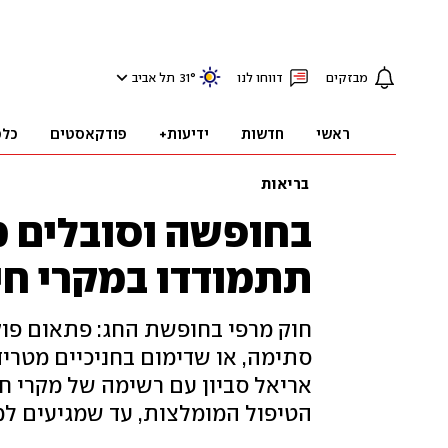
מבזקים
דווחו לנו
°
31
תל אביב
ראשי
חדשות
ידיעות+
פודקאסטים
כלכ
בריאות
בחופשה וסובלים מ
תתמודדו במקרי חי
חוק מרפי בחופשת החג: פתאום פוק
סתימה, או שדימום בחניכיים מטריד
אריאל סביון עם רשימה של מקרי חי
הטיפול המומלצות, עד שמגיעים ל