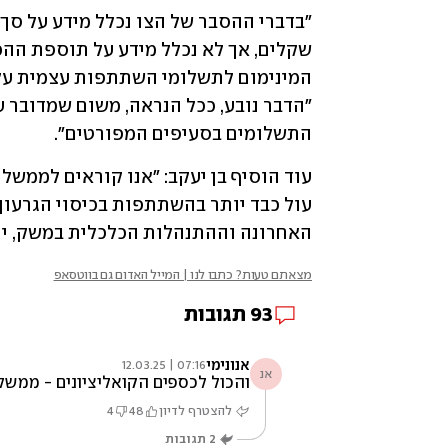
התשלומים בסעיפים המפורטים".
האחרונה וההתנהלות הכלכלית במשק, יו
מצאתם טעות? כתבו לנו | המייל האדום גם בווטסאפ
93
תגובות
אנונימי
07:16 | 12.03.25
אנ
והכול לכספים הקואליציונים - ממשלת
להצטרף לדיון
48
4
2
תגובות