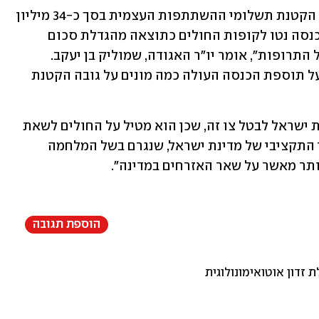
"בדברי ההסבר של הצו נכלל מידע על סך הקטנת תשלומי ההשתתפות העצמית בסך כ-34 מיליון 
שקלים, אך לא נכלל מידע על תוספת ההכנסה נטו לקופות החולים כתוצאה מהגדלת סכום 
המינימום לתשלומי השתתפות עצמית על התרופות", אומר יו"ר האגודה, שמוליק בן יעקב. 
"הדבר נובע, ככל הנראה, משום שמדובר על תוספת הכנסה העולה כמה מונים על גובה הקטנת 
עוד הוסיף בן יעקב: "אנו קוראים לממשלת ישראל לבטל צו זה, שכן הוא מטיל על החולים לשאת 
עול כבד יותר בהשתתפות בכיסוי הגרעון התקציבי של מדינת ישראל, שנגרם בשל המלחמה 
תר מאשר על שאר האזרחים במדינה".
הוספת תגובה
 זדון אוטואימונולוגית