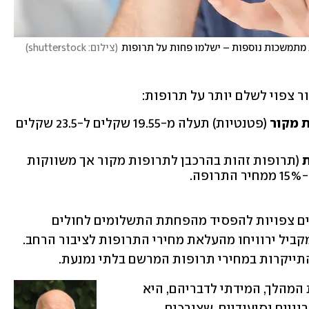
ת מתמשכות נוספות – ישלמו פחות על תרופות
(
צילום: shutterstock
)
 צפוי לשלם יותר על תרופות:  
 מקור
(פטנטיות) תעלה מ-19.55 שקלים ל-23.5 שקלים
ת
(תרופות זהות בהרכבן לתרופות מקור אך משווקות
לפי נתונים שהגיעו ל-ynet, קופות החולים צפויות להפסיד מהפחתת התשלומים לחולים 
הכרוניים והמאושפזים הסיעודיים, אך במקביל ירוויחו מהעלאת מחירי התרופות לציבור הרחב. 
תייקרות במחירי תרופות המרשם בלתי נמנעת. 
גורמים במשרד הבריאות הסבירו שמטרת המהלך, המידתי לדבריהם, היא 
להקל על אוכלוסיות נזקקות של חולים כרוניים וסיעודיים, שצורכים 