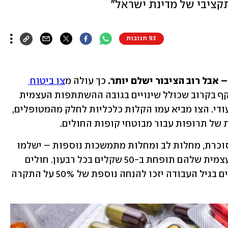
קציבי של מדינת ישראל"
93 תגובות
 אבל רוב הציבור ישלם יותר.
 כך עולה מ
צו ביטוח 
 שייכנס לתוקף בקרוב שכולל שינויים בגובה ההשתתפות העצמית 
ברכישת תרופות ובעלויות האשפוז הסיעודי. הצו מביא עמו הקלות כלכליות לחלק מהמטופלים, 
של תרופות עבור מבוטחי קופות החולים.  
לפי ההצעה, חולים כרוניים – בהם חולי סוכרת, מחלות לב ומחלות מתמשכות נוספות – ישלמו 
פחות על תרופות: תקרת ההשתתפות העצמית שלהם תופחת ב-50 שקלים בכל רבעון. חולים 
כרוניים שמקבלים הבטחת הכנסה ונמצאים בגיל העבודה יזכו להנחה נוספת של 50% על התקרה 