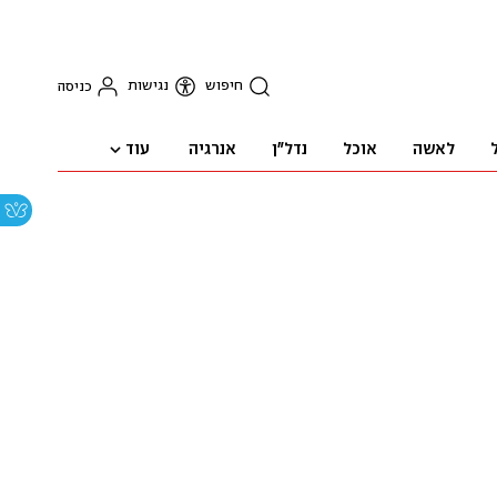
חיפוש
נגישות
כניסה
עוד
לאשה
אוכל
נדל"ן
אנרגיה