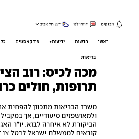
מבזקים
דווחו לנו
°
27
תל אביב
ראשי
חדשות
ידיעות+
פודקאסטים
כלכ
בריאות
מכה לכיס: רוב הצי
תרופות, חולים כרו
משרד הבריאות מתכוון להפחית את
ולמאושפזים סיעודיים, אך במקביל
הביקורת לא איחרה לבוא. יו"ר האגו
קוראים לממשלת ישראל לבטל צו זה