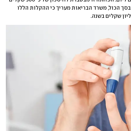
לחודש עבור מטופל המאושפז ברציפות. בסך הכול, משרד הבריאות מעריך כי ההקלות הללו 