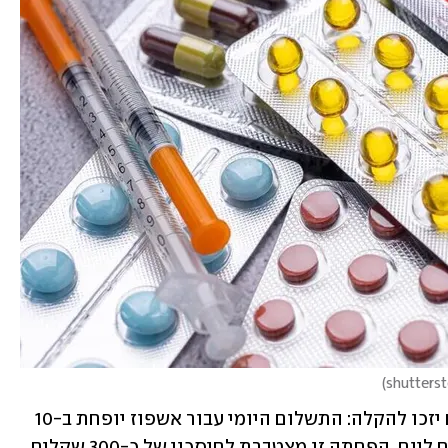
)
גם חולים סיעודיים מורכבים המאושפזים יזכו להקלה: התשלום היומי עבור אשפוז יופחת ב-10 
שקלים – מ-82.88 שקלים ל-72.77 שקלים ליום. הפחתה זו מצטברת לחיסכון של כ-300 שקלים 