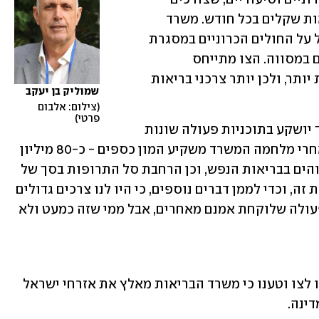
שירותי בריאות בהיקף רחב ומוציאים מאות שקלים בכל חודש. משרד 
הבריאות ניסה למצוא פתרונות כדי להקל על החולים הכרוניים במסגרת 
התקציב הקיים, ולכן נאלץ להעלות מיסים במסווה. הצו מתייחס 
לתרופות בקטגוריה של התרופות הזולות יותר, ולכן יותר צרכני בריאות 
שמוליק בן יעקב
צילום: אלבום 
פרטי
לדברי הגורמים, כל סכום שייגזר מהמהלך יושקע בתוכניות פעולה שונות 
של המשרד בתחומים שונים. "בשנה של אחרי מלחמה המשרד משקיע המון כספים - כ-80 מיליון 
שקלים בהתפתחות הילד, וגם סכומים גבוהים בבריאות הנפש, וכן הרחבת סל התרופות בסך של 
650 מיליון שקלים", הסבירו. "כדי לממן את זה, וכדי לממן דברים נוספים, כי היו לנו צרכים גדולים 
בעוד תחומים בשנה הזו, חשבנו לעשות פעולה שלוקחת אמנם מאחרים, אבל ממי שזה כמעט ולא 
באגודה לזכויות החולה בישראל התייחסו לצו וטענו כי משרד הבריאות מאלץ את אזרחי ישראל 
ינה. 