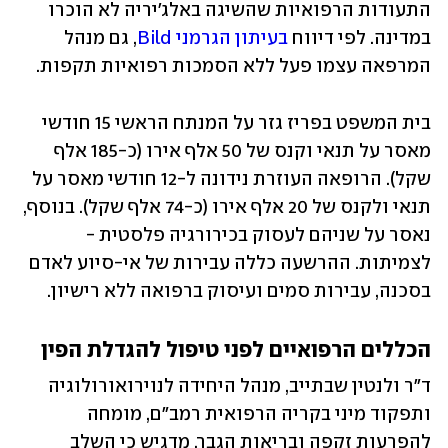
התעודות הרפואיות שהשיגה באלג'יריה לא הוכרו 
במדינה. לפי דיווח 
בעיתון הגרמני Bild
, גם מנהל 
המרפאה עצמו פעל ללא הסמכות רפואיות תקפות.
בית המשפט בפריז גזר על המנתח הראשי 15 חודשי 
מאסר על תנאי וקנס של 50 אלף אירו (כ-185 אלף 
שקל). הרופאה העוזרת נידונה ל-12 חודשי מאסר על 
תנאי ולקנס של 20 אלף אירו (כ-74 אלף שקל). בנוסף, 
נאסר על שניהם לעסוק בכירורגיה פלסטית - 
לצמיתות. ההרשעה כללה עבירות של אי-סיוע לאדם 
בסכנה, עבירות סמים ועיסוק ברפואה ללא רישיון.
הכללים הרפואיים לפני טיפול להגדלת הפין
ד"ר ולנטין שבתייב, מנהל היחידה לנוירואורולוגיה 
ותפקוד מיני בקריה הרפואית רמב"ם, מומחה 
להפרעות זקפה ובריאות הגבר, מדגיש כי השלב 