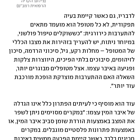
צילום: הקריה 
הרפואית רמב"ם
לדבריו, גם כאשר קיימת בעיה 
תפקודית, לא כל מטופל הוא מועמד מתאים 
להתערבות כירורגית: "כששוקלים טיפול פולשני, 
במיוחד ניתוח, יש להעריך בזהירות את מצבו הכללי 
של המטופל – מחלות רקע, גיל, סיכוני הרדמה, סיכון 
לזיהומים, סיבוכים בלתי הפיכים, היווצרות צלקות 
ופגיעה באיבר עצמו. אצל מטופלים מבוגרים יותר, 
השאלה האם ההתערבות מוצדקת הופכת מורכבת 
עוד יותר".
עוד הוא מוסיף כי לעיתים הפתרון כלל אינו הגדלה 
של איבר המין עצמו: "במקרים מסוימים ניתן לשפר 
את המצב באמצעות הורדת שומן סביב איבר המין, או 
באמצעות פתרונות פלסטיים מוגבלים. במקרים 
חריגים בלבד, כאשר קיימת הפרעה ממשית באיכות 